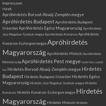
Impresszum
Hírek
Apróhirdetés Borsod-Abaúj-Zemplén megye
Apróhirdetés Budapest
Apróhirdetés Budapest
Apróhirdetés Egész Magyarország
III.kerület
Apróhirdetés
Apróhirdetés
Jász-Nagykun-Szolnok megye
Apróhirdetés Komárom
Apróhirdetés
Komárom-Esztergom megye
Magyarország
Apróhirdetés Miskolc
Apróhirdetés
Apróhirdetés Pest megye
Németország
eladó Ház-családi
Hirdetés
Hirdetés Borsod-Abaúj-Zemplén megye
ház
Budapest
Hirdetés Egész
Hirdetés Budapest III.kerület
Magyarország
Hirdetés Jász-Nagykun-Szolnok megye
Hirdetés
Hirdetés
Hirdetés Komárom-Esztergom megye
Komárom
Magyarország
Hirdetés Miskolc
Hirdetés