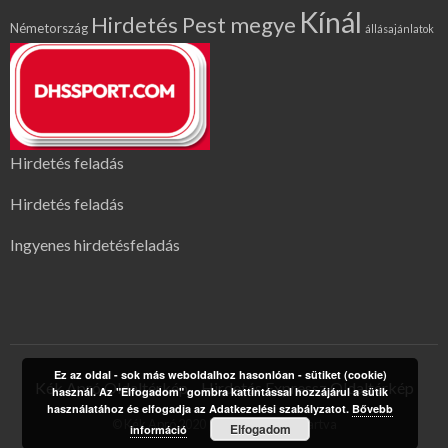
Kínál
Hirdetés Pest megye
Németország
állásajánlatok
Hirdetés feladás
Hirdetés feladás
Ingyenes hirdetésfeladás
Ez az oldal - sok más weboldalhoz hasonlóan - sütiket (cookie)
Kék Apró Oldaltérkép
Hirdetés Expressz Oldaltérkép
használ. Az "Elfogadom" gombra kattintással hozzájárul a sütik
használatához és elfogadja az Adatkezelési szabályzatot.
Bővebb
© Kék Apró 2020 | Minden jog fenntartva
Elfogadom
információ