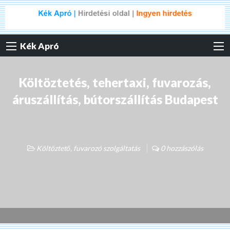
Kék Apró
Költöztetés, tehertaxi, fuvarozás,
áruszállítás, bútorszállítás Budapest
Költöztető, fuvarozó szolgáltatás
0 hozzászólás