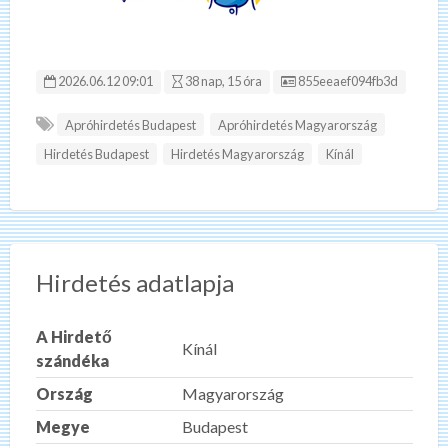
Hirdetés ID:
2026.06.12 09:01
38 nap, 15 óra
855eeaef094fb3d
Apróhirdetés Budapest
Apróhirdetés Magyarország
Hirdetés Budapest
Hirdetés Magyarország
Kínál
Hirdetés adatlapja
A Hirdető
Kínál
szándéka
Ország
Magyarország
Megye
Budapest