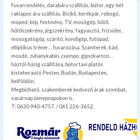
Fuvarrendelés, darabáru szállítás, bútor, egy-két
raklapos áru szállítás. Bicikli, kerékpár, robogó,
moped, kép, festmény, TV, mosógép, hűtő,
hűtőszekrény, jégszekrény, fagyasztó, frizsider,
mosogatógép, szárító, kondigép, futópad,
elliptikus tréner… fuvarozása. Szaniterek, kád,
mosdó, zuhanykabin, csempe, gipszkarton…
háztól-házig szállítása, bútortaxi platós
kisteherautó Pesten, Budán, Budapesten,
belföldön.
Megbízható, szakemberek kedvező árak szombat,
vasárnap ünnepnapokon is.
T: 0630 940-4757. / 061 226-3652.