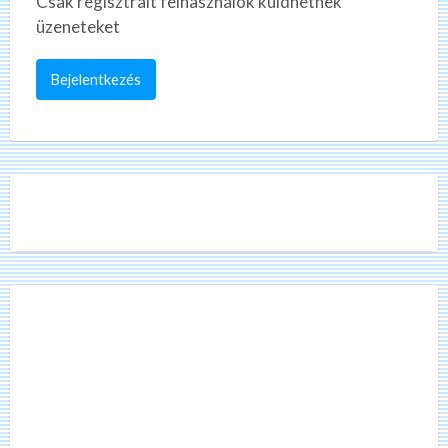
Csak regisztrált felhasználók küldhetnek
üzeneteket
Bejelentkezés