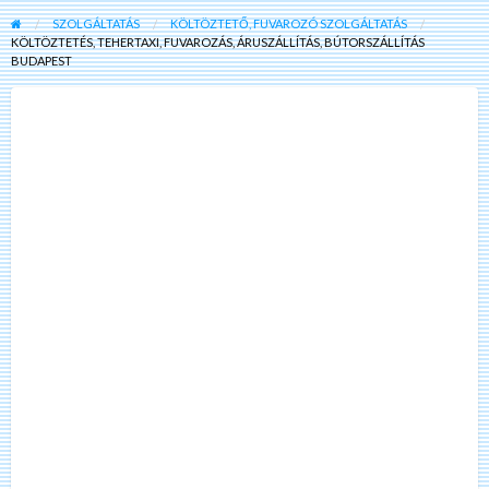
SZOLGÁLTATÁS
KÖLTÖZTETŐ, FUVAROZÓ SZOLGÁLTATÁS
KÖLTÖZTETÉS, TEHERTAXI, FUVAROZÁS, ÁRUSZÁLLÍTÁS, BÚTORSZÁLLÍTÁS
BUDAPEST