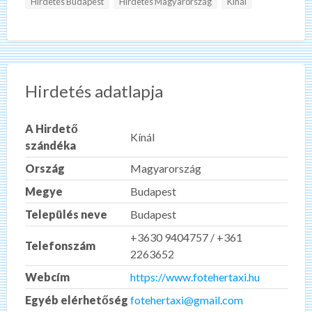
Hirdetés Budapest
Hirdetés Magyarország
Kínál
Hirdetés adatlapja
A Hirdető
Kínál
szándéka
Ország
Magyarország
Megye
Budapest
Település neve
Budapest
+3630 9404757 / +361
Telefonszám
2263652
Webcím
https://www.fotehertaxi.hu
Egyéb elérhetőség
fotehertaxi@gmail.com