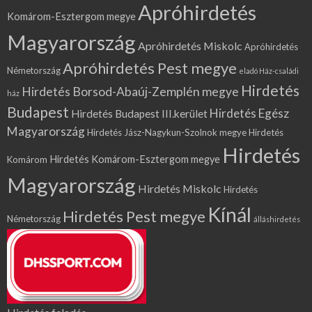
Apróhirdetés
Komárom-Esztergom megye
Magyarország
Apróhirdetés Miskolc
Apróhirdetés
Apróhirdetés Pest megye
Németország
eladó Ház-családi
Hirdetés
Hirdetés Borsod-Abaúj-Zemplén megye
ház
Budapest
Hirdetés Egész
Hirdetés Budapest III.kerület
Magyarország
Hirdetés Jász-Nagykun-Szolnok megye
Hirdetés
Hirdetés
Hirdetés Komárom-Esztergom megye
Komárom
Magyarország
Hirdetés Miskolc
Hirdetés
Kínál
Hirdetés Pest megye
Németország
álláshirdetés