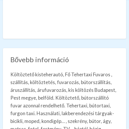
Bővebb információ
Költöztető kisteherautó, Fő Tehertaxi Fuvaros ,
szállítás, költöztetés, fuvarozás, bútorszállítás,
áruszállítás, árufuvarozás, kis költözés Budapest,
Pest megye, belföld. Költöztető, bútorszállító
fuvar azonnal rendelhető. Tehertaxi, bútortaxi,
furgon taxi. Használati, lakberendezési tárgyak-
bicikli, moped, kondigép… , szekrény, bútor, ágy,
matrac, fotel, festmény, TV… háztól-házig