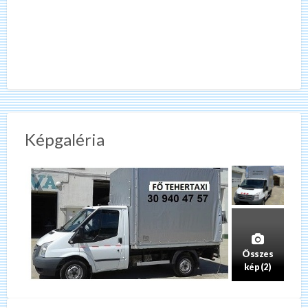
Képgaléria
Összes
kép (2)