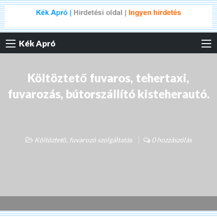
Kék Apró
Költöztető fuvaros, tehertaxi,
fuvarozás, bútorszállító kisteherautó.
Költöztető, fuvarozó szolgáltatás
0 hozzászólás