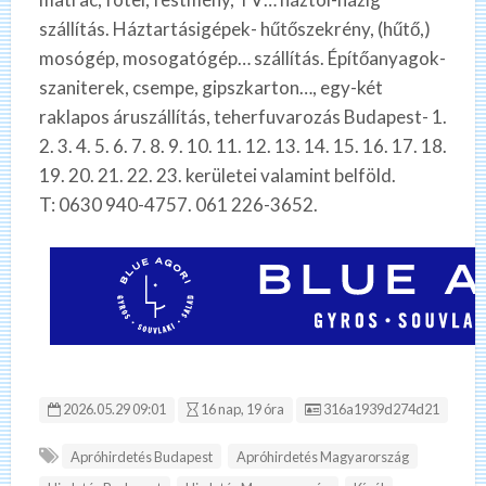
szállítás. Háztartásigépek- hűtőszekrény, (hűtő,)
mosógép, mosogatógép… szállítás. Építőanyagok-
szaniterek, csempe, gipszkarton…, egy-két
raklapos áruszállítás, teherfuvarozás Budapest- 1.
2. 3. 4. 5. 6. 7. 8. 9. 10. 11. 12. 13. 14. 15. 16. 17. 18.
19. 20. 21. 22. 23. kerületei valamint belföld.
T: 0630 940-4757. 061 226-3652.
Hirdetés ID:
2026.05.29 09:01
16 nap, 19 óra
316a1939d274d21
Apróhirdetés Budapest
Apróhirdetés Magyarország