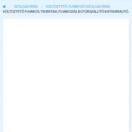
SZOLGÁLTATÁS
KÖLTÖZTETŐ, FUVAROZÓ SZOLGÁLTATÁS
KÖLTÖZTETŐ FUVAROS, TEHERTAXI, FUVAROZÁS, BÚTORSZÁLLÍTÓ KISTEHERAUTÓ.