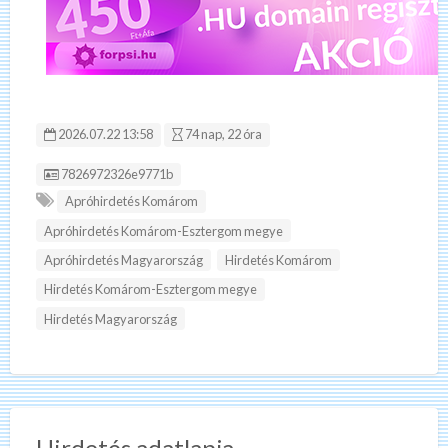
2026.07.22 13:58
74 nap, 22 óra
Hirdetés ID:
7826972326e9771b
Apróhirdetés Komárom
Apróhirdetés Komárom-Esztergom megye
Apróhirdetés Magyarország
Hirdetés Komárom
Hirdetés Komárom-Esztergom megye
Hirdetés Magyarország
Hirdetés adatlapja