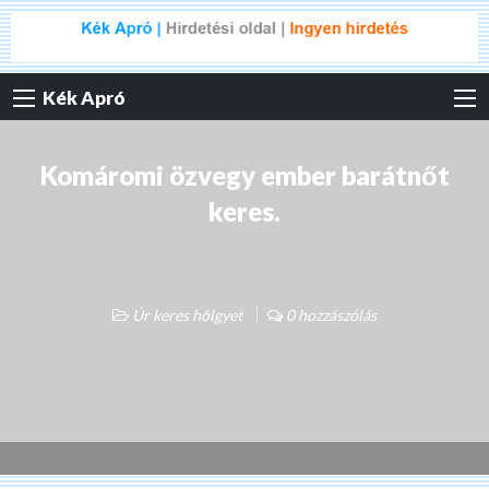
Kék Apró
Komáromi özvegy ember barátnőt
keres.
Úr keres hölgyet
0 hozzászólás