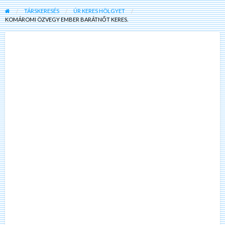
TÁRSKERESÉS
ÚR KERES HÖLGYET
KOMÁROMI ÖZVEGY EMBER BARÁTNŐT KERES.