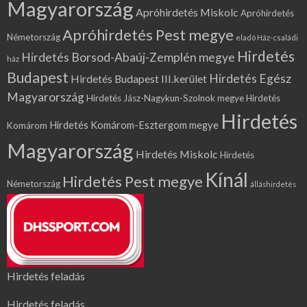
Magyarország
Apróhirdetés Miskolc
Apróhirdetés
Apróhirdetés Pest megye
Németország
eladó Ház-családi
Hirdetés
Hirdetés Borsod-Abaúj-Zemplén megye
ház
Budapest
Hirdetés Egész
Hirdetés Budapest III.kerület
Magyarország
Hirdetés Jász-Nagykun-Szolnok megye
Hirdetés
Hirdetés
Hirdetés Komárom-Esztergom megye
Komárom
Magyarország
Hirdetés Miskolc
Hirdetés
Kínál
Hirdetés Pest megye
Németország
álláshirdetés
Hirdetés feladás
Hirdetés feladás