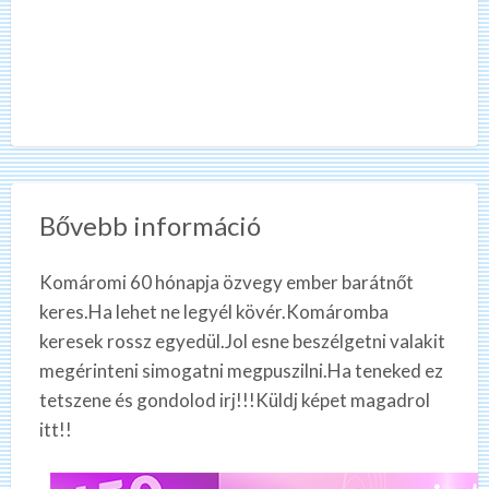
Bővebb információ
Komáromi 60 hónapja özvegy ember barátnőt
keres.Ha lehet ne legyél kövér.Komáromba
keresek rossz egyedül.Jol esne beszélgetni valakit
megérinteni simogatni megpuszilni.Ha teneked ez
tetszene és gondolod irj!!!Küldj képet magadrol
itt!!