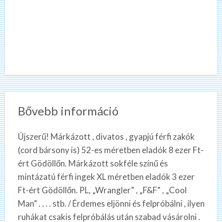
Bővebb információ
Újszerű! Márkázott , divatos , gyapjú férfi zakók
(cord bársony is) 52-es méretben eladók 8 ezer Ft-
ért Gödöllőn. Márkázott sokféle színű és
mintázatú férfi ingek XL méretben eladók 3 ezer
Ft-ért Gödöllőn. PL, „Wrangler” , „F&F” , „Cool
Man” . . . . stb. / Érdemes eljönni és felpróbálni , ilyen
ruhákat csakis felpróbálás után szabad vásárolni .