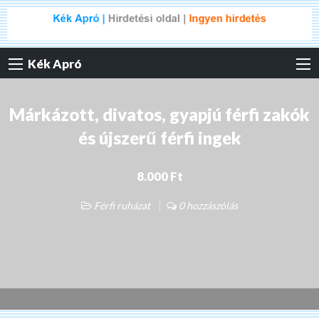
Kék Apró
Márkázott, divatos, gyapjú férfi zakók
és újszerű férfi ingek
8.000 Ft
Férfi ruházat
0 hozzászólás