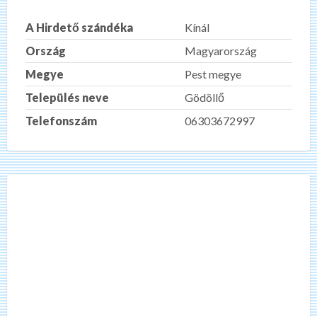
A Hirdető szándéka
Kínál
Ország
Magyarország
Megye
Pest megye
Település neve
Gödöllő
Telefonszám
06303672997