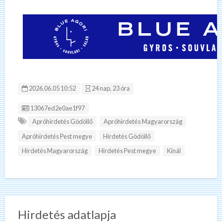
2026.06.05 10:52
24 nap, 23 óra
Hirdetés ID:
13067ed2e0ae1f97
Apróhirdetés Gödöllő
Apróhirdetés Magyarország
Apróhirdetés Pest megye
Hirdetés Gödöllő
Hirdetés Magyarország
Hirdetés Pest megye
Kínál
Hirdetés adatlapja