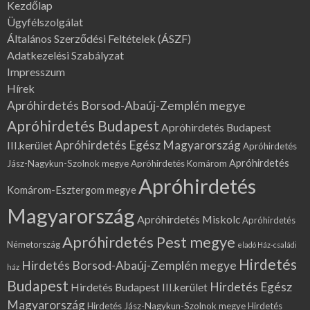
Kezdőlap
Ügyfélszolgálat
Általános Szerződési Feltételek (ÁSZF)
Adatkezelési Szabályzat
Impresszum
Hírek
Apróhirdetés Borsod-Abaúj-Zemplén megye
Apróhirdetés Budapest
Apróhirdetés Budapest
Apróhirdetés Egész Magyarország
III.kerület
Apróhirdetés
Apróhirdetés
Jász-Nagykun-Szolnok megye
Apróhirdetés Komárom
Apróhirdetés
Komárom-Esztergom megye
Magyarország
Apróhirdetés Miskolc
Apróhirdetés
Apróhirdetés Pest megye
Németország
eladó Ház-családi
Hirdetés
Hirdetés Borsod-Abaúj-Zemplén megye
ház
Budapest
Hirdetés Egész
Hirdetés Budapest III.kerület
Magyarország
Hirdetés Jász-Nagykun-Szolnok megye
Hirdetés