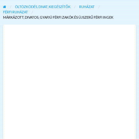
ÖLTÖZKÖDÉS, DIVAT, KIEGÉSZÍTŐK
RUHÁZAT
FÉRFI RUHÁZAT
MÁRKÁZOTT, DIVATOS, GYAPJÚ FÉRFI ZAKÓK ÉS ÚJSZERŰ FÉRFI INGEK