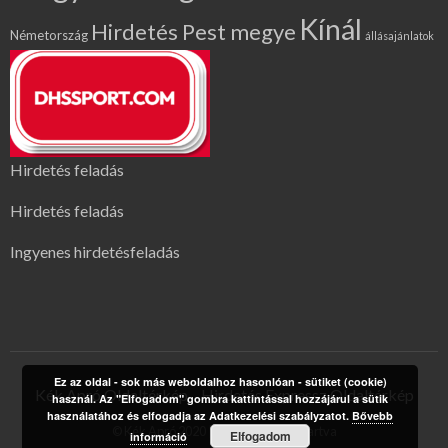
Kínál
Hirdetés Pest megye
Németország
állásajánlatok
Hirdetés feladás
Hirdetés feladás
Ingyenes hirdetésfeladás
Ez az oldal - sok más weboldalhoz hasonlóan - sütiket (cookie)
Kék Apró Oldaltérkép
Hirdetés Expressz Oldaltérkép
használ. Az "Elfogadom" gombra kattintással hozzájárul a sütik
használatához és elfogadja az Adatkezelési szabályzatot.
Bővebb
© Kék Apró 2020 | Minden jog fenntartva
Elfogadom
információ