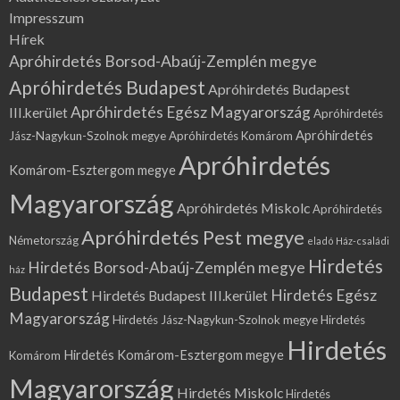
Impresszum
Hírek
Apróhirdetés Borsod-Abaúj-Zemplén megye
Apróhirdetés Budapest
Apróhirdetés Budapest
Apróhirdetés Egész Magyarország
III.kerület
Apróhirdetés
Apróhirdetés
Jász-Nagykun-Szolnok megye
Apróhirdetés Komárom
Apróhirdetés
Komárom-Esztergom megye
Magyarország
Apróhirdetés Miskolc
Apróhirdetés
Apróhirdetés Pest megye
Németország
eladó Ház-családi
Hirdetés
Hirdetés Borsod-Abaúj-Zemplén megye
ház
Budapest
Hirdetés Egész
Hirdetés Budapest III.kerület
Magyarország
Hirdetés Jász-Nagykun-Szolnok megye
Hirdetés
Hirdetés
Hirdetés Komárom-Esztergom megye
Komárom
Magyarország
Hirdetés Miskolc
Hirdetés