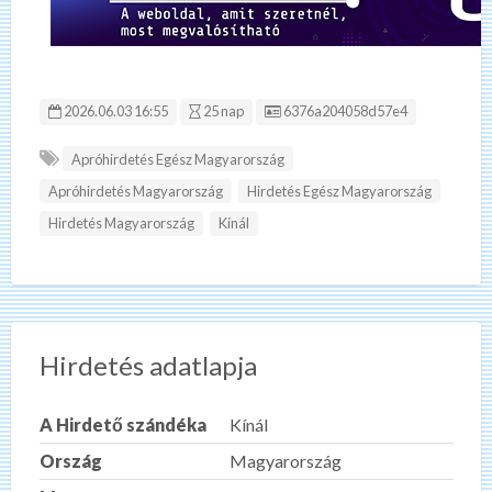
Hirdetés ID:
2026.06.03 16:55
25 nap
6376a204058d57e4
Apróhirdetés Egész Magyarország
Apróhirdetés Magyarország
Hirdetés Egész Magyarország
Hirdetés Magyarország
Kínál
Hirdetés adatlapja
A Hirdető szándéka
Kínál
Ország
Magyarország