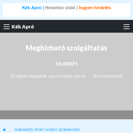
Kék Apró
Megbízható szolgáltatás
10.000 Ft
Egyéb szabadidő, sport, hobby, szórak.
0 hozzászólás
SZABADIDŐ, SPORT, HOBBY, SZÓRAKOZÁS