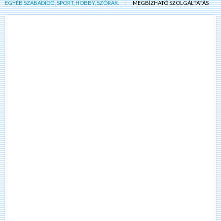
EGYÉB SZABADIDŐ, SPORT, HOBBY, SZÓRAK.
MEGBÍZHATÓ SZOLGÁLTATÁS