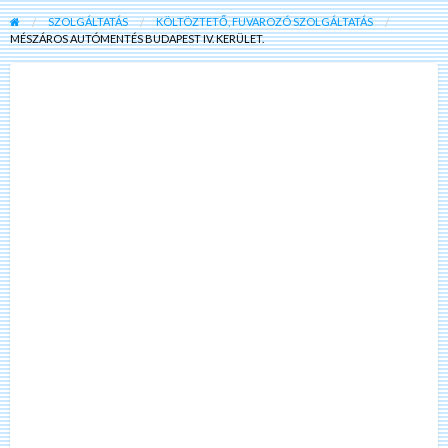
SZOLGÁLTATÁS
KÖLTÖZTETŐ, FUVAROZÓ SZOLGÁLTATÁS
MÉSZÁROS AUTÓMENTÉS BUDAPEST IV. KERÜLET.