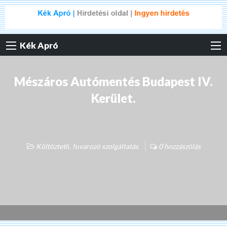
Kék Apró
Mészáros Autómentés Budapest IV.
Kerület.
Költöztető, fuvarozó szolgáltatás
0 hozzászólás