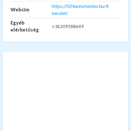
https://024automentes.hu/4-
Webcím
kerulet/
Egyéb
+36209188649
elérhetőség