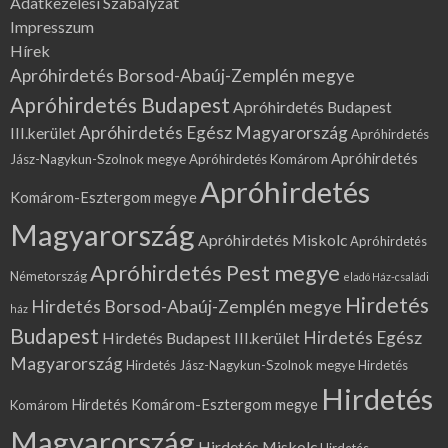
Adatkezelési Szabályzat
Impresszum
Hírek
Apróhirdetés Borsod-Abaúj-Zemplén megye
Apróhirdetés Budapest
Apróhirdetés Budapest
Apróhirdetés Egész Magyarország
III.kerület
Apróhirdetés
Apróhirdetés
Jász-Nagykun-Szolnok megye
Apróhirdetés Komárom
Apróhirdetés
Komárom-Esztergom megye
Magyarország
Apróhirdetés Miskolc
Apróhirdetés
Apróhirdetés Pest megye
Németország
eladó Ház-családi
Hirdetés
Hirdetés Borsod-Abaúj-Zemplén megye
ház
Budapest
Hirdetés Egész
Hirdetés Budapest III.kerület
Magyarország
Hirdetés Jász-Nagykun-Szolnok megye
Hirdetés
Hirdetés
Hirdetés Komárom-Esztergom megye
Komárom
Magyarország
Hirdetés Miskolc