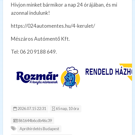
Hívjon minket bármikor a nap 24 órájában, és mi
azonnal indulunk!
https://024automentes.hu/4-kerulet/
Mészáros Autómentő Kft.
Tel: 06 20 9188 649.
2026.07.15 22:31
65 nap, 10 óra
Hirdetés ID:
861644b6cdb46c39
Apróhirdetés Budapest