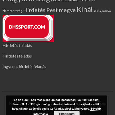
Hirdetés
Kínál
Hirdetés Pest megye
Németország
állásajánlatok
Hirdetés feladás
Hirdetés feladás
Ingyenes hirdetésfeladás
Ez az oldal - sok más weboldalhoz hasonlóan - sütiket (cookie)
Kék Apró Oldaltérkép
Hirdetés Expressz Oldaltérkép
használ. Az "Elfogadom" gombra kattintással hozzájárul a sütik
használatához és elfogadja az Adatkezelési szabályzatot.
Bővebb
© Kék Apró 2020 | Minden jog fenntartva
Elfogadom
információ