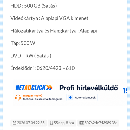
HDD : 500 GB (Satás)
Videókártya : Alaplapi VGA kimenet
Hálozatikártya és Hangkártya : Alaplapi
Táp: 500 W
DVD – RW ( Satás )
Érdeklődni : 0620/4423 – 610
Hirdetés ID:
2026.07.04 22:38
55 nap, 8 óra
80762de74398928c