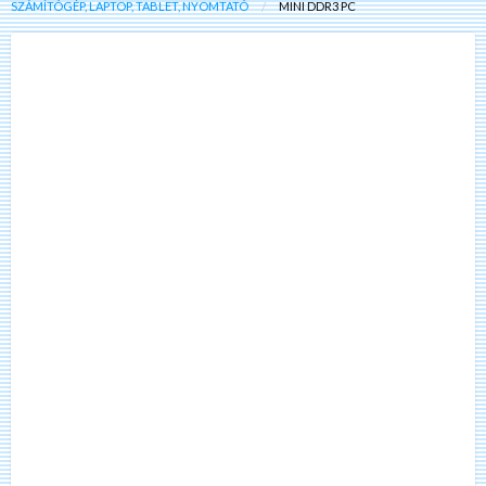
SZÁMÍTÓGÉP, LAPTOP, TABLET, NYOMTATÓ
MINI DDR3 PC