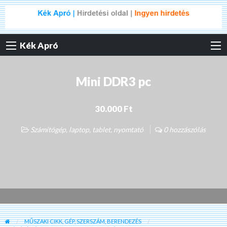
Kék Apró
Mini DDR3 pc
30.000 Ft
Számítógép, laptop, tablet, nyomtató
0 hozzászólás
MŰSZAKI CIKK, GÉP, SZERSZÁM, BERENDEZÉS