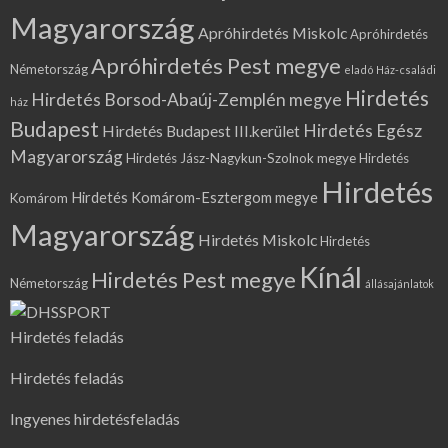
Magyarország
Apróhirdetés Miskolc
Apróhirdetés
Apróhirdetés Pest megye
Németország
eladó Ház-családi
Hirdetés
Hirdetés Borsod-Abaúj-Zemplén megye
ház
Budapest
Hirdetés Egész
Hirdetés Budapest III.kerület
Magyarország
Hirdetés Jász-Nagykun-Szolnok megye
Hirdetés
Hirdetés
Hirdetés Komárom-Esztergom megye
Komárom
Magyarország
Hirdetés Miskolc
Hirdetés
Kínál
Hirdetés Pest megye
Németország
állásajánlatok
Hirdetés feladás
Hirdetés feladás
Ingyenes hirdetésfeladás