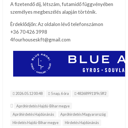
A fizetendő díj, létszám, futamidő függvényében
személyes megbeszélés alapján történik.
Èrdeklődjőn: Az oldalon lévő telefonszámon
+36 70 426 3998
4fourhouseskft@gmail.com
Hirdetés ID:
2026.05.12 00:48
5 nap, 6 óra
482689911f9c5ff2
Apróhirdetés Hajdú-Bihar megye
Apróhirdetés Hajdúnánás
Apróhirdetés Magyarország
Hirdetés Hajdú-Bihar megye
Hirdetés Hajdúnánás