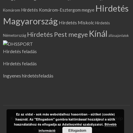
Hirdetés
Hirdetés Komárom-Esztergom megye
Komárom
Magyarország
Hirdetés Miskolc
Hirdetés
Kínál
Hirdetés Pest megye
Németország
állásajánlatok
Hirdetés feladás
Hirdetés feladás
Ingyenes hirdetésfeladás
Ez az oldal - sok más weboldalhoz hasonlóan - sütiket (cookie)
Kék Apró Oldaltérkép
Hirdetés Expressz Oldaltérkép
használ. Az "Elfogadom" gombra kattintással hozzájárul a sütik
használatához és elfogadja az Adatkezelési szabályzatot.
Bővebb
© Kék Apró 2020 | Minden jog fenntartva
Elfogadom
információ