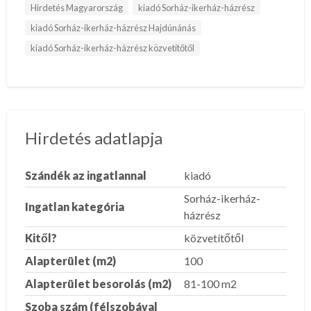
Hirdetés Magyarország
kiadó Sorház-ikerház-házrész
kiadó Sorház-ikerház-házrész Hajdúnánás
kiadó Sorház-ikerház-házrész közvetítőtől
Hirdetés adatlapja
Szándék az ingatlannal
kiadó
Sorház-ikerház-
Ingatlan kategória
házrész
Kitől?
közvetítőtől
Alapterület (m2)
100
Alapterület besorolás (m2)
81-100 m2
Szoba szám (félszobával