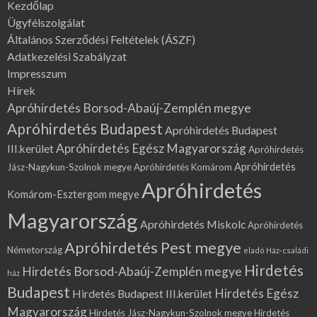
Kezdőlap
Ügyfélszolgálat
Általános Szerződési Feltételek (ÁSZF)
Adatkezelési Szabályzat
Impresszum
Hírek
Apróhirdetés Borsod-Abaúj-Zemplén megye
Apróhirdetés Budapest
Apróhirdetés Budapest
Apróhirdetés Egész Magyarország
III.kerület
Apróhirdetés
Apróhirdetés
Jász-Nagykun-Szolnok megye
Apróhirdetés Komárom
Apróhirdetés
Komárom-Esztergom megye
Magyarország
Apróhirdetés Miskolc
Apróhirdetés
Apróhirdetés Pest megye
Németország
eladó Ház-családi
Hirdetés
Hirdetés Borsod-Abaúj-Zemplén megye
ház
Budapest
Hirdetés Egész
Hirdetés Budapest III.kerület
Magyarország
Hirdetés Jász-Nagykun-Szolnok megye
Hirdetés