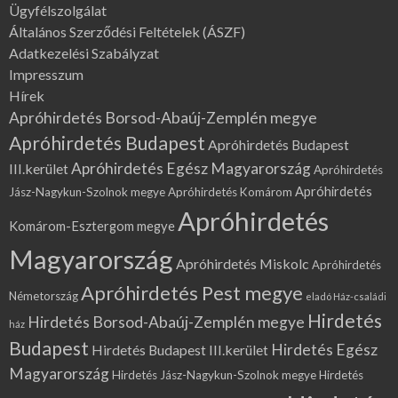
Ügyfélszolgálat
Általános Szerződési Feltételek (ÁSZF)
Adatkezelési Szabályzat
Impresszum
Hírek
Apróhirdetés Borsod-Abaúj-Zemplén megye
Apróhirdetés Budapest
Apróhirdetés Budapest
Apróhirdetés Egész Magyarország
III.kerület
Apróhirdetés
Apróhirdetés
Jász-Nagykun-Szolnok megye
Apróhirdetés Komárom
Apróhirdetés
Komárom-Esztergom megye
Magyarország
Apróhirdetés Miskolc
Apróhirdetés
Apróhirdetés Pest megye
Németország
eladó Ház-családi
Hirdetés
Hirdetés Borsod-Abaúj-Zemplén megye
ház
Budapest
Hirdetés Egész
Hirdetés Budapest III.kerület
Magyarország
Hirdetés Jász-Nagykun-Szolnok megye
Hirdetés