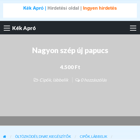
Kék Apró
Nagyon szép új papucs
4.500 Ft
Cipők, lábbelik
0 hozzászólás
ÖLTÖZKÖDÉS, DIVAT, KIEGÉSZÍTŐK
CIPŐK, LÁBBELIK