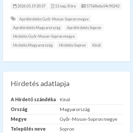
Hirdetés ID:
2026.05.19 20:37
11 nap, 8 óra
57568a6a54c90242
Apróhirdetés Győr-Moson-Sopron megye
Apróhirdetés Magyarország
Apróhirdetés Sopron
Hirdetés Győr-Moson-Sopron megye
Hirdetés Magyarország
Hirdetés Sopron
Kínál
Hirdetés adatlapja
A Hirdető szándéka
Kínál
Ország
Magyarország
Megye
Győr-Moson-Sopron megye
Település neve
Sopron