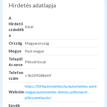
Hirdetés adatlapja
A
Hirdető
Kínál
szándék
a
Ország
Magyarország
Megye
Pest megye
Települ
Pilisvörösvár
és neve
Telefon
+36209188649
szám
https://024automentes.hu/automentes-pest-
Webcím
megye/automentes-domos-pilismarot-
pilisszentlaszlo/
Egyéb