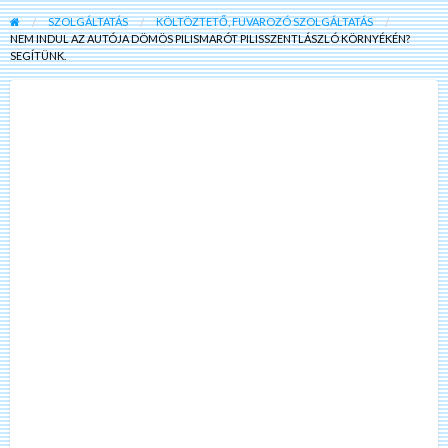
SZOLGÁLTATÁS
KÖLTÖZTETŐ, FUVAROZÓ SZOLGÁLTATÁS
NEM INDUL AZ AUTÓJA DÖMÖS PILISMARÓT PILISSZENTLÁSZLÓ KÖRNYÉKÉN?
SEGÍTÜNK.