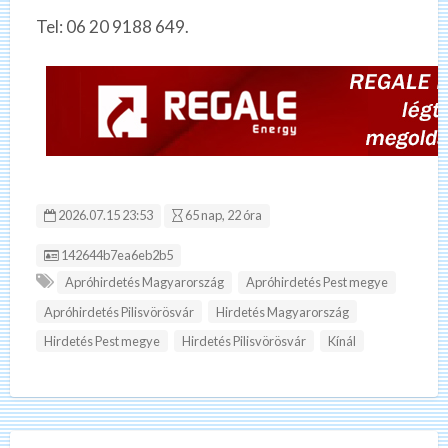
Tel: 06 20 9188 649.
2026.07.15 23:53
65 nap, 22 óra
Hirdetés ID:
142644b7ea6eb2b5
Apróhirdetés Magyarország
Apróhirdetés Pest megye
Apróhirdetés Pilisvörösvár
Hirdetés Magyarország
Hirdetés Pest megye
Hirdetés Pilisvörösvár
Kínál