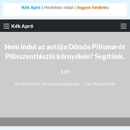
Kék Apró
Nem indul az autója Dömös Pilismarót
Pilisszentlászló környékén? Segítünk.
1 Ft
Költöztető, fuvarozó szolgáltatás
0 hozzászólás