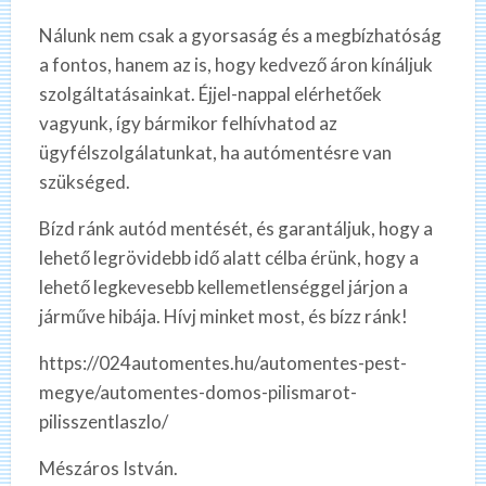
Nálunk nem csak a gyorsaság és a megbízhatóság
a fontos, hanem az is, hogy kedvező áron kínáljuk
szolgáltatásainkat. Éjjel-nappal elérhetőek
vagyunk, így bármikor felhívhatod az
ügyfélszolgálatunkat, ha autómentésre van
szükséged.
Bízd ránk autód mentését, és garantáljuk, hogy a
lehető legrövidebb idő alatt célba érünk, hogy a
lehető legkevesebb kellemetlenséggel járjon a
járműve hibája. Hívj minket most, és bízz ránk!
https://024automentes.hu/automentes-pest-
megye/automentes-domos-pilismarot-
pilisszentlaszlo/
Mészáros István.