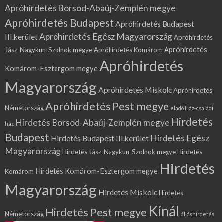
Apróhirdetés Borsod-Abaúj-Zemplén megye
Apróhirdetés Budapest
Apróhirdetés Budapest
Apróhirdetés Egész Magyarország
III.kerület
Apróhirdetés
Apróhirdetés
Jász-Nagykun-Szolnok megye
Apróhirdetés Komárom
Apróhirdetés
Komárom-Esztergom megye
Magyarország
Apróhirdetés Miskolc
Apróhirdetés
Apróhirdetés Pest megye
Németország
eladó Ház-családi
Hirdetés
Hirdetés Borsod-Abaúj-Zemplén megye
ház
Budapest
Hirdetés Egész
Hirdetés Budapest III.kerület
Magyarország
Hirdetés Jász-Nagykun-Szolnok megye
Hirdetés
Hirdetés
Hirdetés Komárom-Esztergom megye
Komárom
Magyarország
Hirdetés Miskolc
Hirdetés
Kínál
Hirdetés Pest megye
Németország
álláshirdetés