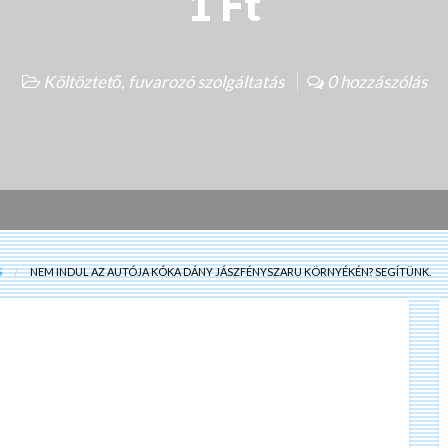
1 Ft
Költöztető, fuvarozó szolgáltatás
0 hozzászólás
S
NEM INDUL AZ AUTÓJA KÓKA DÁNY JÁSZFÉNYSZARU KÖRNYÉKÉN? SEGÍTÜNK.