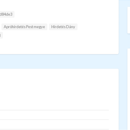
d84de3
Apróhirdetés Pest megye
Hirdetés Dány
l