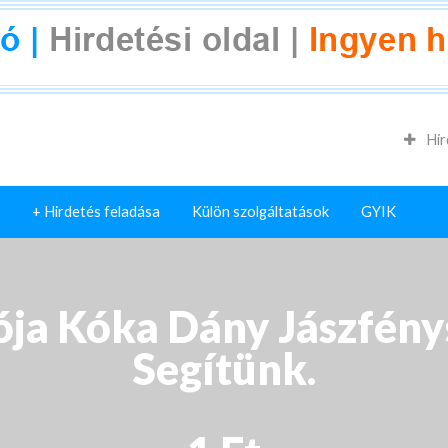
Hir
+ Hirdetés feladása
Külön szolgáltatások
GYIK
ója Kóka Dány Jászfén
Segítünk.