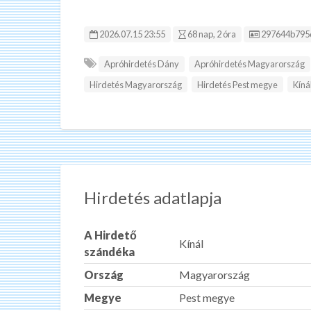
Hirdetés ID:
2026.07.15 23:55
68 nap, 2 óra
297644b795
Apróhirdetés Dány
Apróhirdetés Magyarország
Hirdetés Magyarország
Hirdetés Pest megye
Kíná
Hirdetés adatlapja
A Hirdető
Kínál
szándéka
Ország
Magyarország
Megye
Pest megye