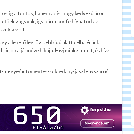
óság a fontos, hanem az is, hogy kedvező áron
érhetőek vagyunk, így bármikor felhívhatod az
 szükséged.
gy a lehető legrövidebb idő alatt célba érünk,
járjon a járműve hibája. Hívj minket most, és bízz
t-megye/automentes-koka-dany-jaszfenyszaru/