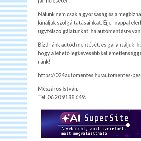
jármű esetén.
Nálunk nem csak a gyorsaság és a megbízhat
kínáljuk szolgáltatásainkat. Éjjel-nappal el
ügyfélszolgálatunkat, ha autómentésre van
Bízd ránk autód mentését, és garantáljuk, ho
hogy a lehető legkevesebb kellemetlenséggel 
ránk!
https://024automentes.hu/automentes-pes
Mészáros István.
Tel: 06 20 9188 649.