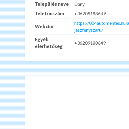
Település neve
Dány
Telefonszám
+36209188649
https://024automentes.hu
Webcím
jaszfenyszaru/
Egyéb
+36209188649
elérhetőség