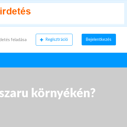
Regisztráció
Bejelentkezés
detés feladása
yszaru környékén?