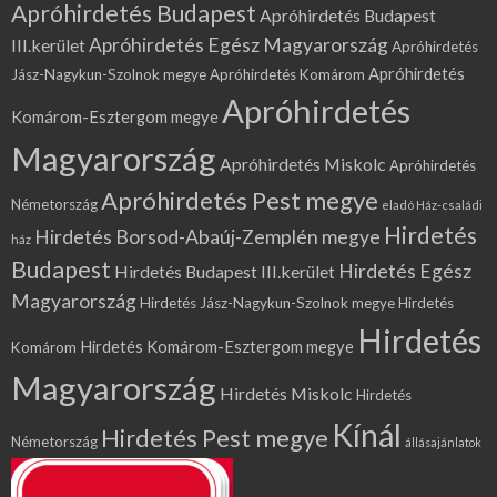
Apróhirdetés Budapest
Apróhirdetés Budapest
Apróhirdetés Egész Magyarország
III.kerület
Apróhirdetés
Apróhirdetés
Jász-Nagykun-Szolnok megye
Apróhirdetés Komárom
Apróhirdetés
Komárom-Esztergom megye
Magyarország
Apróhirdetés Miskolc
Apróhirdetés
Apróhirdetés Pest megye
Németország
eladó Ház-családi
Hirdetés
Hirdetés Borsod-Abaúj-Zemplén megye
ház
Budapest
Hirdetés Egész
Hirdetés Budapest III.kerület
Magyarország
Hirdetés Jász-Nagykun-Szolnok megye
Hirdetés
Hirdetés
Hirdetés Komárom-Esztergom megye
Komárom
Magyarország
Hirdetés Miskolc
Hirdetés
Kínál
Hirdetés Pest megye
Németország
állásajánlatok