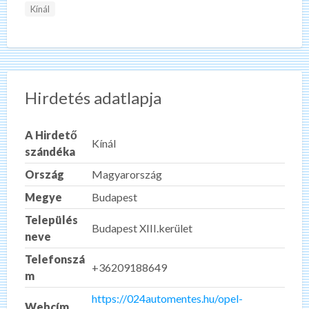
Kínál
Hirdetés adatlapja
A Hirdető
Kínál
szándéka
Ország
Magyarország
Megye
Budapest
Település
Budapest XIII.kerület
neve
Telefonszá
+36209188649
m
https://024automentes.hu/opel-
Webcím