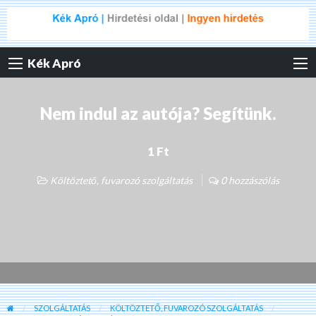
Kék Apró
Nem indul az autója? Segítünk.
1 Ft
Költöztető, fuvarozó szolgáltatás
0 hozzászólás
SZOLGÁLTATÁS
KÖLTÖZTETŐ, FUVAROZÓ SZOLGÁLTATÁS