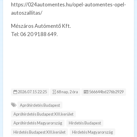
https://024automentes.hu/opel-automentes-opel-
autoszallitas/
Mészáros Autómentő Kft.
Tel: 06 20 9188 649.
Hirdetés ID:
2026.07.15 22:25
68 nap, 2 óra
566644bd276b2929
Apróhirdetés Budapest
Apróhirdetés Budapest XIII.kerület
Apróhirdetés Magyarország
Hirdetés Budapest
Hirdetés Budapest XIII.kerület
Hirdetés Magyarország