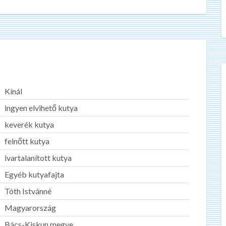
Kínál
ingyen elvihető kutya
keverék kutya
felnőtt kutya
ivartalanított kutya
Egyéb kutyafajta
Tóth Istvánné
Magyarország
Bács-Kiskun megye