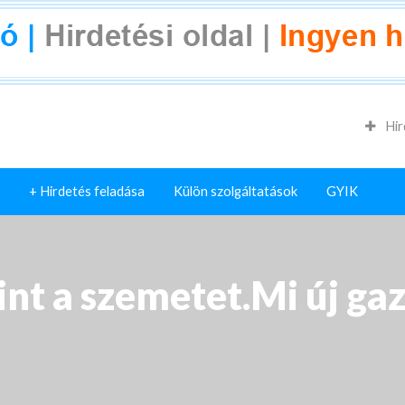
Hir
+ Hirdetés feladása
Külön szolgáltatások
GYIK
nt a szemetet.Mi új ga