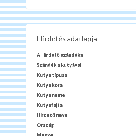
Hirdetés adatlapja
A Hirdető szándéka
Szándék a kutyával
Kutya típusa
Kutya kora
Kutya neme
Kutyafajta
Hirdető neve
Ország
Megye