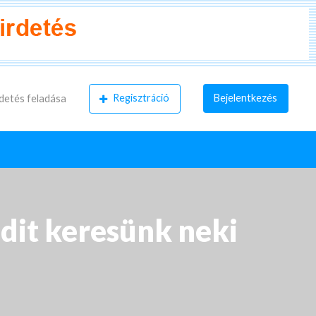
Regisztráció
Bejelentkezés
detés feladása
zdit keresünk neki