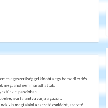
 nemes egyszerűséggel kidobta egy borsodi erdős
ntek meg, ahol nem maradhattak.
yeztünk el panzióban.
ppelve, ivartalanítva várja a gazdit.
 nekik is megtalálni a szerető családot, szerető