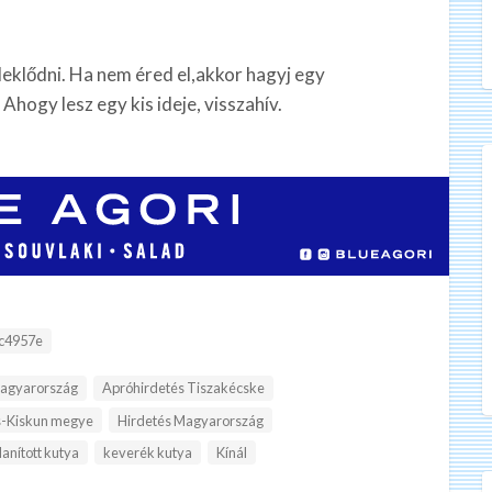
klődni. Ha nem éred el,akkor hagyj egy
hogy lesz egy kis ideje, visszahív.
:
c4957e
Magyarország
Apróhirdetés Tiszakécske
s-Kiskun megye
Hirdetés Magyarország
lanított kutya
keverék kutya
Kínál