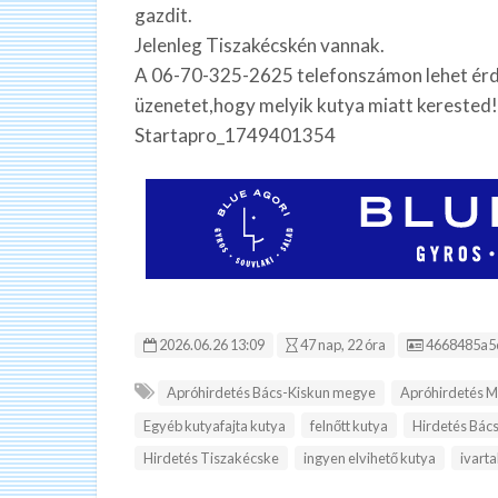
gazdit.
Jelenleg Tiszakécskén vannak.
A 06-70-325-2625 telefonszámon lehet érde
üzenetet,hogy melyik kutya miatt kerested! A
Startapro_1749401354
Hirdetés ID
2026.06.26 13:09
47 nap, 22 óra
4668485a5
Apróhirdetés Bács-Kiskun megye
Apróhirdetés 
Egyéb kutyafajta kutya
felnőtt kutya
Hirdetés Bác
Hirdetés Tiszakécske
ingyen elvihető kutya
ivarta