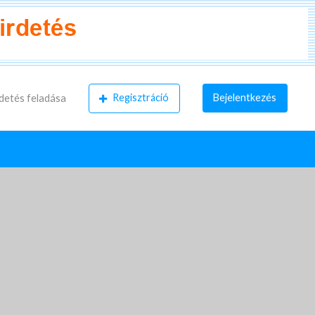
Regisztráció
Bejelentkezés
detés feladása