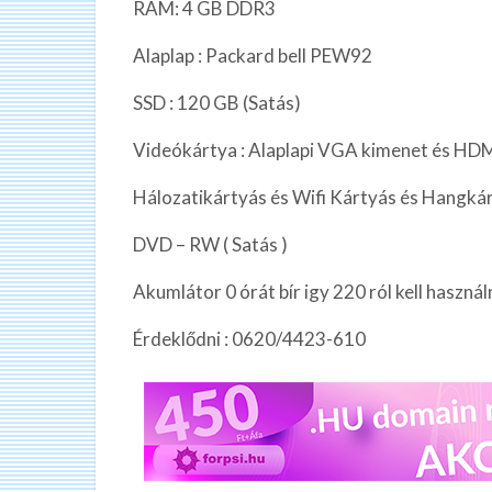
RAM: 4 GB DDR3
Alaplap : Packard bell PEW92
SSD : 120 GB (Satás)
Videókártya : Alaplapi VGA kimenet és HD
Hálozatikártyás és Wifi Kártyás és Hangk
DVD – RW ( Satás )
Akumlátor 0 órát bír igy 220 ról kell használ
Érdeklődni : 0620/4423-610