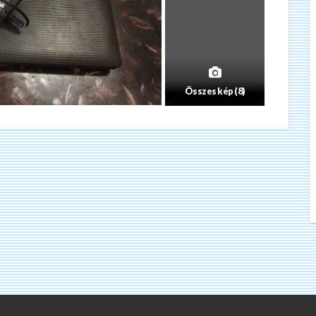
Összes kép (8)