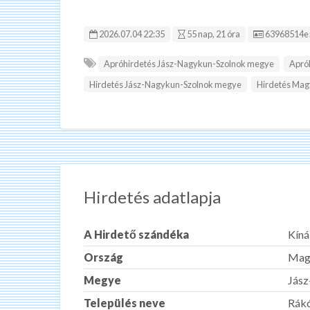
Hirdetés ID
2026.07.04 22:35
55 nap, 21 óra
63968514e
Apróhirdetés Jász-Nagykun-Szolnok megye
Apró
Hirdetés Jász-Nagykun-Szolnok megye
Hirdetés Mag
Hirdetés adatlapja
A Hirdető szándéka
Kíná
Ország
Mag
Megye
Jás
Település neve
Rákó