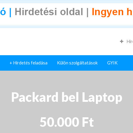
Hir
+ Hirdetés feladása
Külön szolgáltatások
GYIK
Packard bel Laptop
50.000 Ft