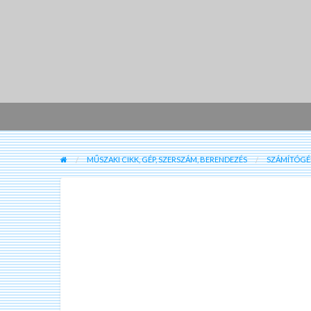
MŰSZAKI CIKK, GÉP, SZERSZÁM, BERENDEZÉS
SZÁMÍTÓGÉP