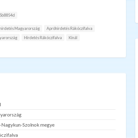
:
5b8854d
hirdetés Magyarország
Apróhirdetés Rákóczifalva
yarország
Hirdetés Rákóczifalva
Kínál
l
yarország
z-Nagykun-Szolnok megye
czifalva