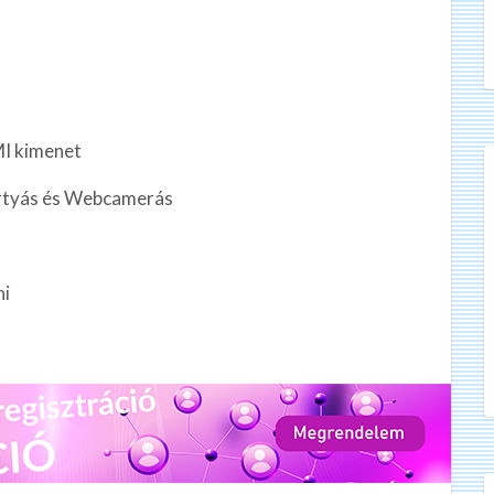
MI kimenet
ártyás és Webcamerás
ni