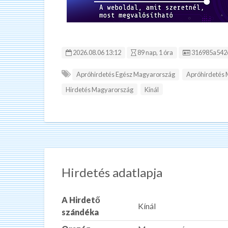
Hirdetés ID:
2026.08.06 13:12
89 nap, 1 óra
316985a542
Apróhirdetés Egész Magyarország
Apróhirdetés
Hirdetés Magyarország
Kínál
Hirdetés adatlapja
A Hirdető
Kínál
szándéka