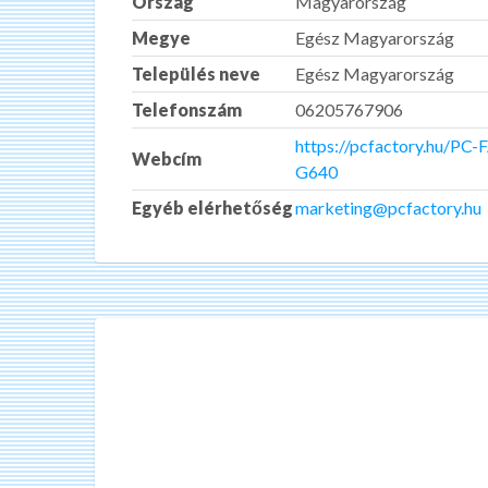
Ország
Magyarország
Megye
Egész Magyarország
Település neve
Egész Magyarország
Telefonszám
06205767906
https://pcfactory.hu/P
Webcím
G640
Egyéb elérhetőség
marketing@pcfactory.hu