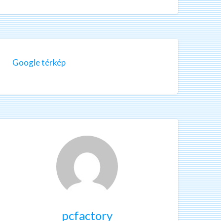
Google térkép
pcfactory