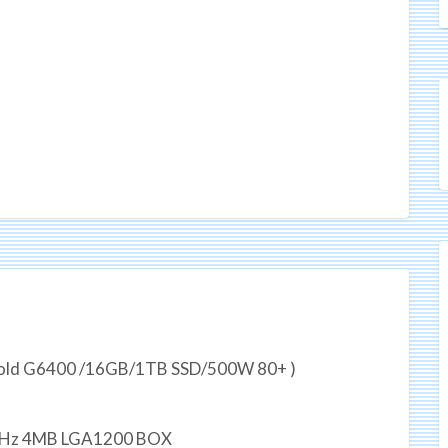
m Gold G6400 /16GB/1TB SSD/500W 80+ )
0GHz 4MB LGA1200 BOX