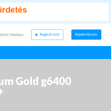
Regisztráció
Bejelentkezés
detés feladása
tium Gold g6400
+