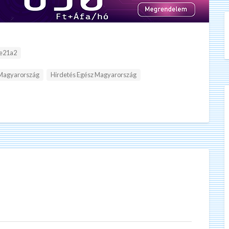
e21a2
 Magyarország
Hirdetés Egész Magyarország