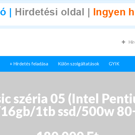
Hir
+ Hirdetés feladása
Külön szolgáltatások
GYIK
ic széria 05 (Intel Pen
/16gb/1tb ssd/500w 80