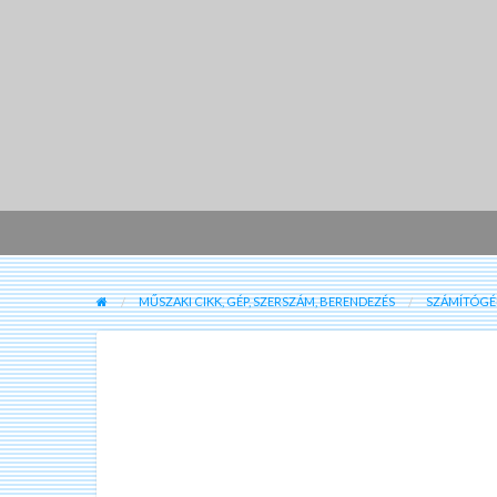
MŰSZAKI CIKK, GÉP, SZERSZÁM, BERENDEZÉS
SZÁMÍTÓGÉP