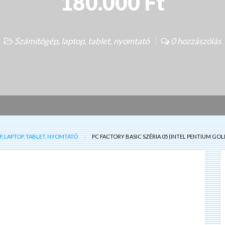
180.000 Ft
Számítógép, laptop, tablet, nyomtató
0 hozzászólás
, LAPTOP, TABLET, NYOMTATÓ
PC FACTORY BASIC SZÉRIA 05 (INTEL PENTIUM GO