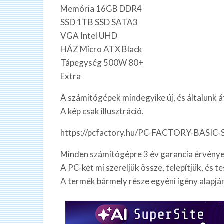
Memória 16GB DDR4
SSD 1TB SSD SATA3
VGA Intel UHD
HÁZ Micro ATX Black
Tápegység 500W 80+
Extra
A számitógépek mindegyike új, és általunk át
A kép csak illusztráció.
https://pcfactory.hu/PC-FACTORY-BASIC-
Minden számitógépre 3 év garancia érvénye
A PC-ket mi szereljük össze, telepítjük, és te
A termék bármely része egyéni igény alapjá