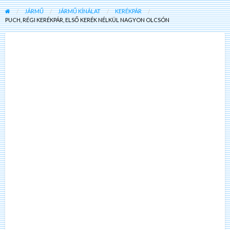
JÁRMŰ
JÁRMŰ KÍNÁLAT
KERÉKPÁR
PUCH, RÉGI KERÉKPÁR, ELSŐ KERÉK NÉLKÜL NAGYON OLCSÓN