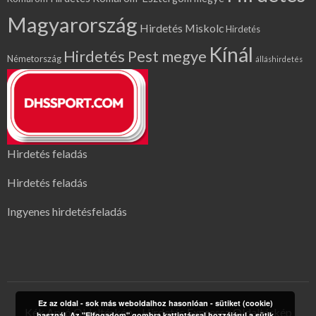
Magyarország
Hirdetés Miskolc
Hirdetés
Kínál
Hirdetés Pest megye
Németország
álláshirdetés
Hirdetés feladás
Hirdetés feladás
Ingyenes hirdetésfeladás
Ez az oldal - sok más weboldalhoz hasonlóan - sütiket (cookie)
Kék Apró Oldaltérkép
Hirdetés Expressz Oldaltérkép
használ. Az "Elfogadom" gombra kattintással hozzájárul a sütik