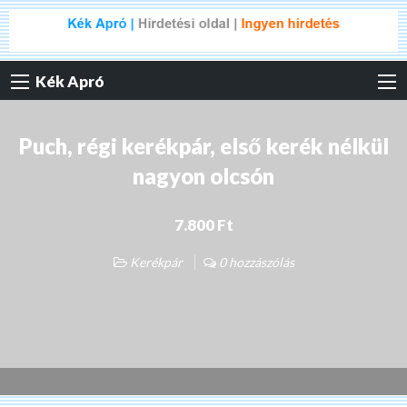
Kék Apró
Puch, régi kerékpár, első kerék nélkül
nagyon olcsón
7.800 Ft
Kerékpár
0 hozzászólás