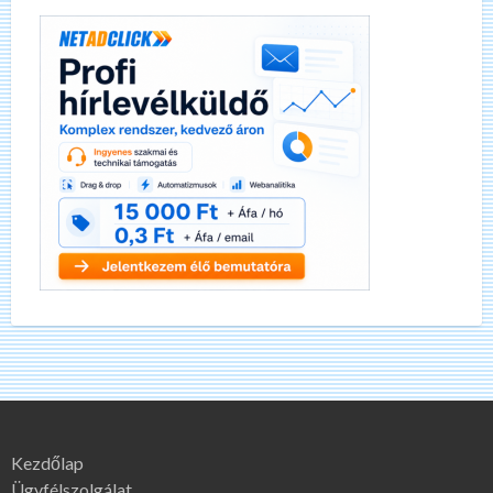
Kezdőlap
Ügyfélszolgálat