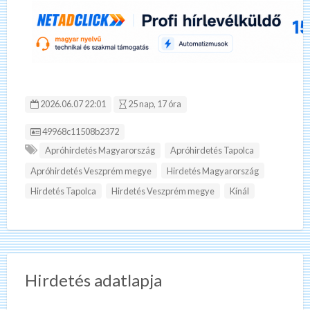
2026.06.07 22:01
25 nap, 17 óra
Hirdetés ID:
49968c11508b2372
Apróhirdetés Magyarország
Apróhirdetés Tapolca
Apróhirdetés Veszprém megye
Hirdetés Magyarország
Hirdetés Tapolca
Hirdetés Veszprém megye
Kínál
Hirdetés adatlapja