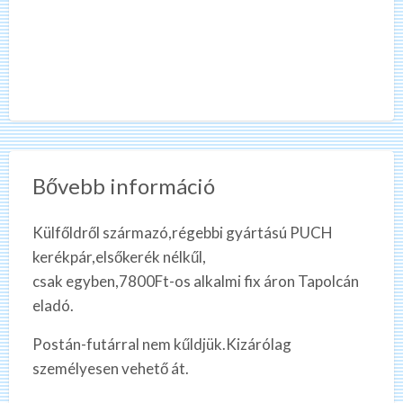
Bővebb információ
Külfőldről származó,régebbi gyártású PUCH
kerékpár,elsőkerék nélkűl,
csak egyben,7800Ft-os alkalmi fix áron Tapolcán
eladó.
Postán-futárral nem kűldjük.Kizárólag
személyesen vehető át.