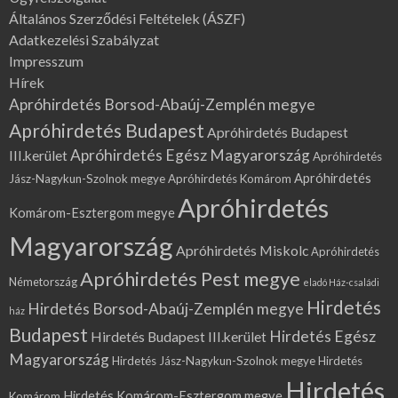
Általános Szerződési Feltételek (ÁSZF)
Adatkezelési Szabályzat
Impresszum
Hírek
Apróhirdetés Borsod-Abaúj-Zemplén megye
Apróhirdetés Budapest
Apróhirdetés Budapest
Apróhirdetés Egész Magyarország
III.kerület
Apróhirdetés
Apróhirdetés
Jász-Nagykun-Szolnok megye
Apróhirdetés Komárom
Apróhirdetés
Komárom-Esztergom megye
Magyarország
Apróhirdetés Miskolc
Apróhirdetés
Apróhirdetés Pest megye
Németország
eladó Ház-családi
Hirdetés
Hirdetés Borsod-Abaúj-Zemplén megye
ház
Budapest
Hirdetés Egész
Hirdetés Budapest III.kerület
Magyarország
Hirdetés Jász-Nagykun-Szolnok megye
Hirdetés
Hirdetés
Hirdetés Komárom-Esztergom megye
Komárom