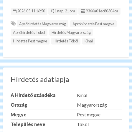
Hirdetés ID:
2026.05.11 16:50
1 nap, 21 óra
9366a01ec80304ca
Apróhirdetés Magyarország
Apróhirdetés Pest megye
Apróhirdetés Tököl
Hirdetés Magyarország
Hirdetés Pest megye
Hirdetés Tököl
Kínál
Hirdetés adatlapja
A Hirdető szándéka
Kínál
Ország
Magyarország
Megye
Pest megye
Település neve
Tököl