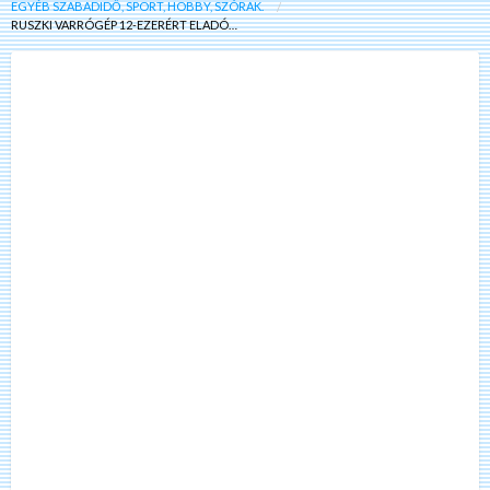
EGYÉB SZABADIDŐ, SPORT, HOBBY, SZÓRAK.
RUSZKI VARRÓGÉP 12-EZERÉRT ELADÓ…