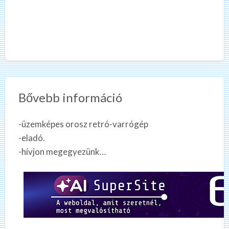
Bővebb információ
-üzemképes orosz retró-varrógép
-eladó.
-hívjon megegyezünk…