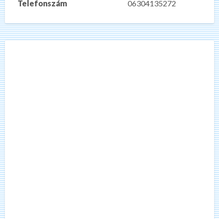
Telefonszám
06304135272