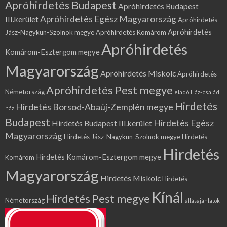
Apróhirdetés Budapest
Apróhirdetés Budapest
Apróhirdetés Egész Magyarország
III.kerület
Apróhirdetés
Apróhirdetés
Jász-Nagykun-Szolnok megye
Apróhirdetés Komárom
Apróhirdetés
Komárom-Esztergom megye
Magyarország
Apróhirdetés Miskolc
Apróhirdetés
Apróhirdetés Pest megye
Németország
eladó Ház-családi
Hirdetés
Hirdetés Borsod-Abaúj-Zemplén megye
ház
Budapest
Hirdetés Egész
Hirdetés Budapest III.kerület
Magyarország
Hirdetés Jász-Nagykun-Szolnok megye
Hirdetés
Hirdetés
Hirdetés Komárom-Esztergom megye
Komárom
Magyarország
Hirdetés Miskolc
Hirdetés
Kínál
Hirdetés Pest megye
Németország
állásajánlatok