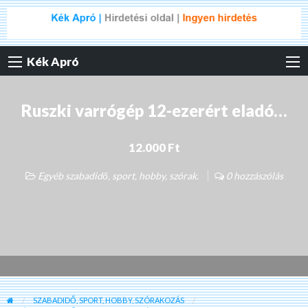
Kék Apró
Ruszki varrógép 12-ezerért eladó…
12.000 Ft
Egyéb szabadidő, sport, hobby, szórak.
0 hozzászólás
SZABADIDŐ, SPORT, HOBBY, SZÓRAKOZÁS