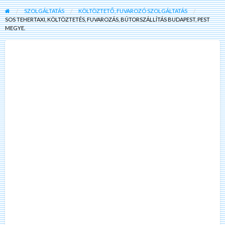
SZOLGÁLTATÁS
KÖLTÖZTETŐ, FUVAROZÓ SZOLGÁLTATÁS
SOS TEHERTAXI, KÖLTÖZTETÉS, FUVAROZÁS, BÚTORSZÁLLÍTÁS BUDAPEST, PEST
MEGYE.