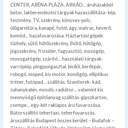
CENTER, ARÉNA PLÁZA, ÁRKÁD… áruházakból
bútor, lakberendezési tárgyak hazaszállítása- kép,
festmény, TV, szekrény, könyves-polc,
ülőgarnitúra, kanapé, fotel, ágy, matrac, heverő,
komód… hazafuvarozása. Háztartási gépek-
tűzhely, sütő, hűtőszekrény, (hűtő, hűtőgép,
jégszekrény, frizsider, fagyasztó), mosógép,
mosogatógép, szárító… használati tárgyak-
varrópiép, pingpongasztal, bicikli, kerékpár,
robogó, moped, kis motor, kondigép, elliptikus
tréner, futópad… szállítás. Szaniterek- kád,
zuhanykabin, mosdó, radiátor… valamint kis
mennyiségű építőanyag szállítás-gipszkarton,
csempe… egy-két raklapos áru fuvarozása.
Bútorszállító tehertaxi, teherfuvarozás,
áruszállítás Budapest összes kerület – Budafok –