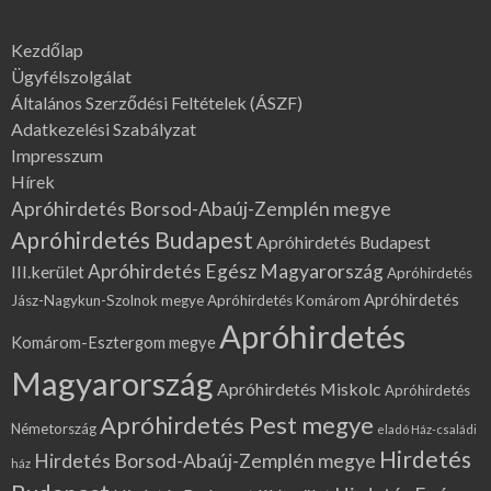
Kezdőlap
Ügyfélszolgálat
Általános Szerződési Feltételek (ÁSZF)
Adatkezelési Szabályzat
Impresszum
Hírek
Apróhirdetés Borsod-Abaúj-Zemplén megye
Apróhirdetés Budapest
Apróhirdetés Budapest
Apróhirdetés Egész Magyarország
III.kerület
Apróhirdetés
Apróhirdetés
Jász-Nagykun-Szolnok megye
Apróhirdetés Komárom
Apróhirdetés
Komárom-Esztergom megye
Magyarország
Apróhirdetés Miskolc
Apróhirdetés
Apróhirdetés Pest megye
Németország
eladó Ház-családi
Hirdetés
Hirdetés Borsod-Abaúj-Zemplén megye
ház