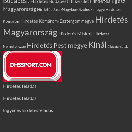
Budapest
Hirdetés Egész
Hirdetés Budapest III.kerület
Magyarország
Hirdetés Jász-Nagykun-Szolnok megye
Hirdetés
Hirdetés
Hirdetés Komárom-Esztergom megye
Komárom
Magyarország
Hirdetés Miskolc
Hirdetés
Kínál
Hirdetés Pest megye
Németország
állásajánlatok
Hirdetés feladás
Hirdetés feladás
Ingyenes hirdetésfeladás