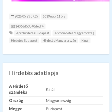
2026.05.23 07:29
19 nap, 11 óra
Hirdetés ID:
14066d53d40dedf4
Apróhirdetés Budapest
Apróhirdetés Magyarország
Hirdetés Budapest
Hirdetés Magyarország
Kínál
Hirdetés adatlapja
A Hirdető
Kínál
szándéka
Ország
Magyarország
Megye
Budapest