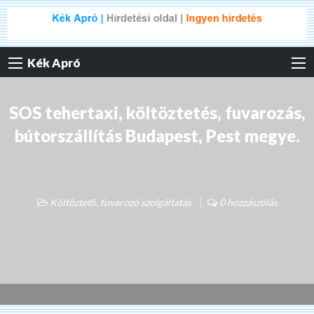
Kék Apró
SOS tehertaxi, költöztetés, fuvarozás,
bútorszállítás Budapest, Pest megye.
Költöztető, fuvarozó szolgáltatás
0 hozzászólás