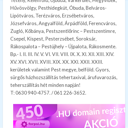
Tétény, Kelenföld, Újbuda, Várkerület, Hegyvidék,
Hűvösvölgy, Pesthidegkút, Óbuda, Belváros-
Lipótváros, Terézváros, Erzsébetváros,
Józsefváros, Angyalföld, Árpádföld, Ferencváros,
Zugló, Kőbánya, Pestszentlőrinc – Pestszentimre,
Csepel, Kispest, Pesterzsébet, Soroksár,
Rákospalota – Pestújhely – Újpalota, Rákosmente.
Bp.- I. II. III. IV. V. VI. VII. VIII. IX. X. XI. XII. XIII. XIV.
XV. XVI. XVII. XVIII. XIX. XX. XXI. XXII. XXIII.
kerületek valamint Pest megye, belföld. Gyors,
sürgős házhozszállítás tehertaxival, árufuvarozás,
teherszállítás hét minden napján!
T: 0630 940-4757. / 061 226-3652.