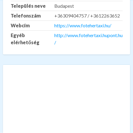
Település neve
Budapest
Telefonszám
+36309404757 / +3612263652
Webcím
https://www.fotehertaxi.hu/
Egyéb
http://www.fotehertaxi.hupont.hu
elérhetőség
/