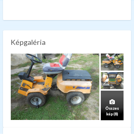
Képgaléria
Összes
kép (8)