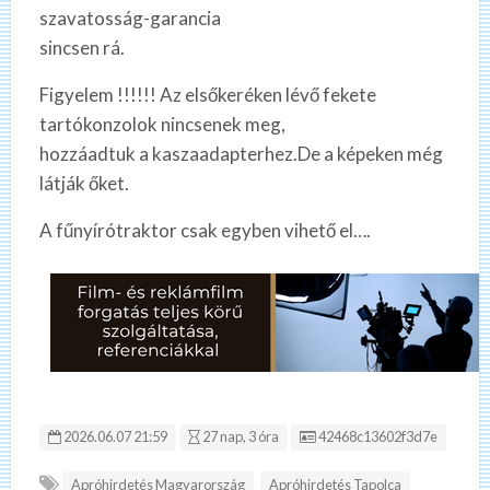
szavatosság-garancia
sincsen rá.
Figyelem !!!!!! Az elsőkeréken lévő fekete
tartókonzolok nincsenek meg,
hozzáadtuk a kaszaadapterhez.De a képeken még
látják őket.
A fűnyírótraktor csak egyben vihető el….
Hirdetés ID:
2026.06.07 21:59
27 nap, 3 óra
42468c13602f3d7e
Apróhirdetés Magyarország
Apróhirdetés Tapolca