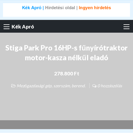
Kék Apró
Stiga Park Pro 16HP-s fűnyírótraktor
motor-kasza nélkűl eladó
278.800 Ft
Mezőgazdasági gép, szerszám, berend.
0 hozzászólás