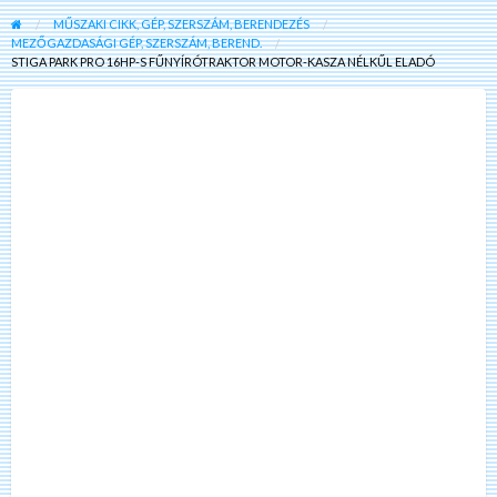
MŰSZAKI CIKK, GÉP, SZERSZÁM, BERENDEZÉS
MEZŐGAZDASÁGI GÉP, SZERSZÁM, BEREND.
STIGA PARK PRO 16HP-S FŰNYÍRÓTRAKTOR MOTOR-KASZA NÉLKŰL ELADÓ