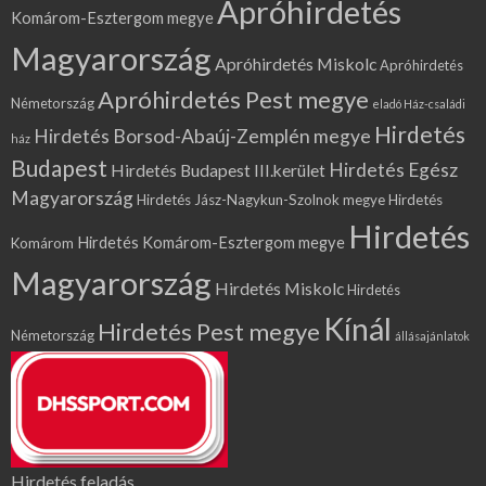
Apróhirdetés
Komárom-Esztergom megye
Magyarország
Apróhirdetés Miskolc
Apróhirdetés
Apróhirdetés Pest megye
Németország
eladó Ház-családi
Hirdetés
Hirdetés Borsod-Abaúj-Zemplén megye
ház
Budapest
Hirdetés Egész
Hirdetés Budapest III.kerület
Magyarország
Hirdetés Jász-Nagykun-Szolnok megye
Hirdetés
Hirdetés
Hirdetés Komárom-Esztergom megye
Komárom
Magyarország
Hirdetés Miskolc
Hirdetés
Kínál
Hirdetés Pest megye
Németország
állásajánlatok
Hirdetés feladás