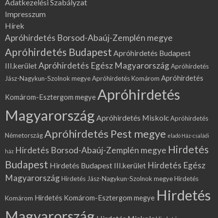
Adatkezelési Szabályzat
Impresszum
Hírek
Apróhirdetés Borsod-Abaúj-Zemplén megye
Apróhirdetés Budapest
Apróhirdetés Budapest
Apróhirdetés Egész Magyarország
III.kerület
Apróhirdetés
Apróhirdetés
Jász-Nagykun-Szolnok megye
Apróhirdetés Komárom
Apróhirdetés
Komárom-Esztergom megye
Magyarország
Apróhirdetés Miskolc
Apróhirdetés
Apróhirdetés Pest megye
Németország
eladó Ház-családi
Hirdetés
Hirdetés Borsod-Abaúj-Zemplén megye
ház
Budapest
Hirdetés Egész
Hirdetés Budapest III.kerület
Magyarország
Hirdetés Jász-Nagykun-Szolnok megye
Hirdetés
Hirdetés
Hirdetés Komárom-Esztergom megye
Komárom
Magyarország