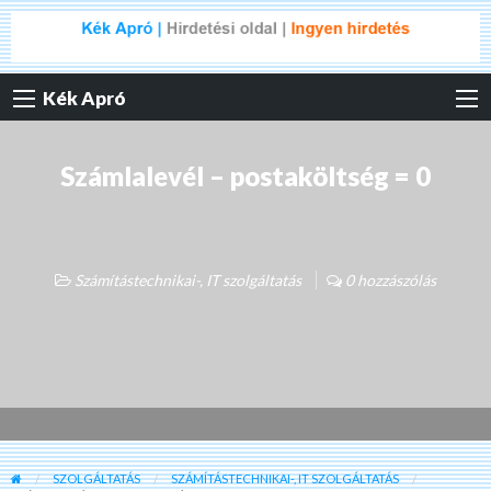
Kék Apró
Számlalevél – postaköltség = 0
Számítástechnikai-, IT szolgáltatás
0 hozzászólás
SZOLGÁLTATÁS
SZÁMÍTÁSTECHNIKAI-, IT SZOLGÁLTATÁS