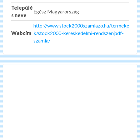
Települé
Egész Magyarország
s neve
http://www.stock2000szamlazo.hu/termeke
Webcím
k/stock2000-kereskedelmi-rendszer/pdf-
szamla/