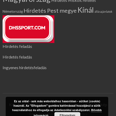
Hirdetés Miskolc
Hirdetés
Kínál
Hirdetés Pest megye
Németország
állásajánlatok
Hirdetés feladás
Hirdetés feladás
Ingyenes hirdetésfeladás
Ez az oldal - sok más weboldalhoz hasonlóan - sütiket (cookie)
Kék Apró Oldaltérkép
Hirdetés Expressz Oldaltérkép
használ. Az "Elfogadom" gombra kattintással hozzájárul a sütik
használatához és elfogadja az Adatkezelési szabályzatot.
Bővebb
© Kék Apró 2020 | Minden jog fenntartva
Elfogadom
információ