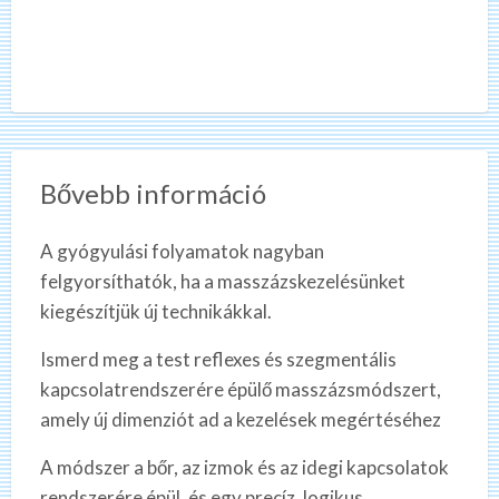
Bővebb információ
A gyógyulási folyamatok nagyban
felgyorsíthatók, ha a masszázskezelésünket
kiegészítjük új technikákkal.
Ismerd meg a test reflexes és szegmentális
kapcsolatrendszerére épülő masszázsmódszert,
amely új dimenziót ad a kezelések megértéséhez
A módszer a bőr, az izmok és az idegi kapcsolatok
rendszerére épül, és egy precíz, logikus