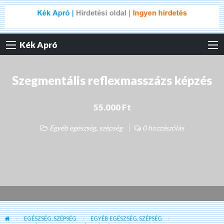
Kék Apró
Szegmentális reflexmasszázs képzés
55.000 Ft
Egyéb egészség, szépség
0 hozzászólás
EGÉSZSÉG, SZÉPSÉG
EGYÉB EGÉSZSÉG, SZÉPSÉG