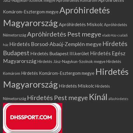
Apróhirdetés
Jász-Nagykun-Szolnok megye
Apróhirdetés Komárom
Apróhirdetés
Komárom-Esztergom megye
Magyarország
Apróhirdetés Miskolc
Apróhirdetés
Apróhirdetés Pest megye
Németország
eladó Ház-családi
Hirdetés
Hirdetés Borsod-Abaúj-Zemplén megye
ház
Budapest
Hirdetés Egész
Hirdetés Budapest III.kerület
Magyarország
Hirdetés Jász-Nagykun-Szolnok megye
Hirdetés
Hirdetés
Hirdetés Komárom-Esztergom megye
Komárom
Magyarország
Hirdetés Miskolc
Hirdetés
Kínál
Hirdetés Pest megye
Németország
álláshirdetés