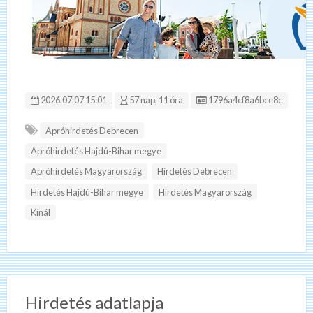
Hirdetés ID:
2026.07.07 15:01
57 nap, 11 óra
1796a4cf8a6bce8c
Apróhirdetés Debrecen
Apróhirdetés Hajdú-Bihar megye
Apróhirdetés Magyarország
Hirdetés Debrecen
Hirdetés Hajdú-Bihar megye
Hirdetés Magyarország
Kínál
Hirdetés adatlapja