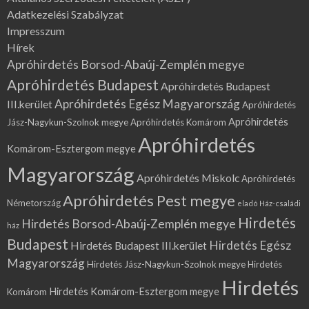
Adatkezelési Szabályzat
Impresszum
Hírek
Apróhirdetés Borsod-Abaúj-Zemplén megye
Apróhirdetés Budapest
Apróhirdetés Budapest
Apróhirdetés Egész Magyarország
III.kerület
Apróhirdetés
Apróhirdetés
Jász-Nagykun-Szolnok megye
Apróhirdetés Komárom
Apróhirdetés
Komárom-Esztergom megye
Magyarország
Apróhirdetés Miskolc
Apróhirdetés
Apróhirdetés Pest megye
Németország
eladó Ház-családi
Hirdetés
Hirdetés Borsod-Abaúj-Zemplén megye
ház
Budapest
Hirdetés Egész
Hirdetés Budapest III.kerület
Magyarország
Hirdetés Jász-Nagykun-Szolnok megye
Hirdetés
Hirdetés
Hirdetés Komárom-Esztergom megye
Komárom