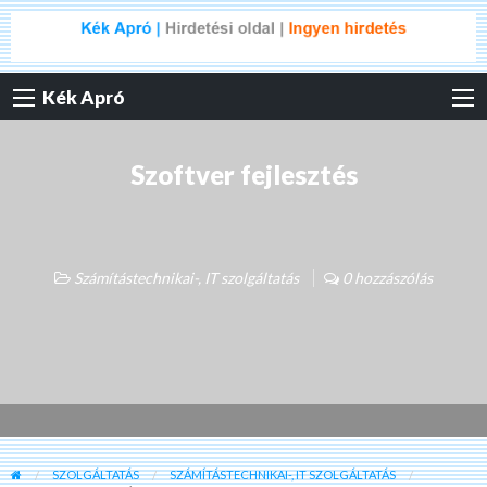
Kék Apró
Szoftver fejlesztés
Számítástechnikai-, IT szolgáltatás
0 hozzászólás
SZOLGÁLTATÁS
SZÁMÍTÁSTECHNIKAI-, IT SZOLGÁLTATÁS