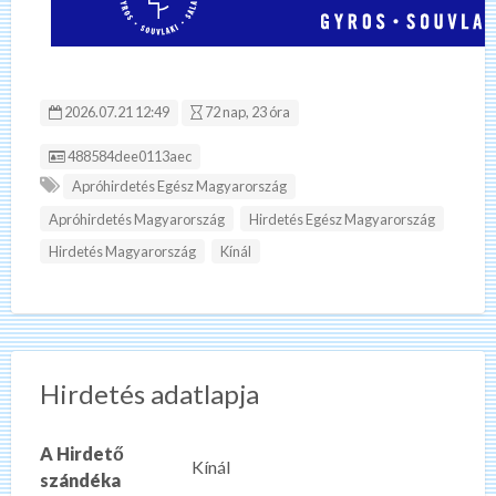
2026.07.21 12:49
72 nap, 23 óra
Hirdetés ID:
488584dee0113aec
Apróhirdetés Egész Magyarország
Apróhirdetés Magyarország
Hirdetés Egész Magyarország
Hirdetés Magyarország
Kínál
Hirdetés adatlapja
A Hirdető
Kínál
szándéka