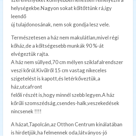
helységekbe.Nagyon sokat kőltőttünk rá,így
leendő
új tulajdonosának, nem sok gondja lesz vele.
Természetesen a ház nem makulátlan,mivel régi
kőház,de a kőltségesebb munkák 90 %-át
elvégeztük rajta.
A ház nem süllyed,70 cm mélyen sziklafalrendszer
veszi kőrúl.Kívűlről 15 cm vastag nikeceles
szigetelést is kapott,és letérkőveztük,a
ház,utcafront
felőli részét is,hogy minnél szebb legyen.A ház
kőrűli szomszédság,csendes-halk,veszekedések
nincsenek !!!!
A házat,Tapolcán,az Otthon Centrum kínálatában
is hirdetjük,ha felmennek oda,látványos-jó