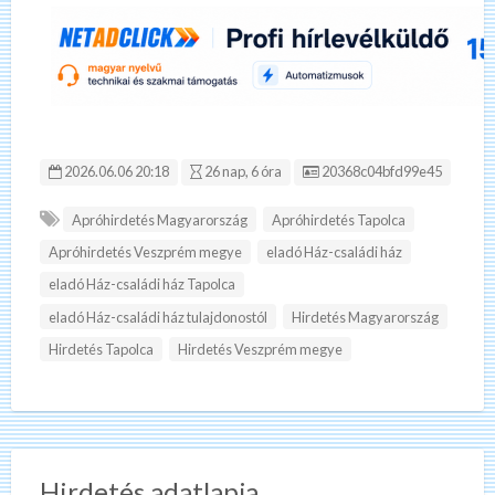
Hirdetés ID:
2026.06.06 20:18
26 nap, 6 óra
20368c04bfd99e45
Apróhirdetés Magyarország
Apróhirdetés Tapolca
Apróhirdetés Veszprém megye
eladó Ház-családi ház
eladó Ház-családi ház Tapolca
eladó Ház-családi ház tulajdonostól
Hirdetés Magyarország
Hirdetés Tapolca
Hirdetés Veszprém megye
Hirdetés adatlapja