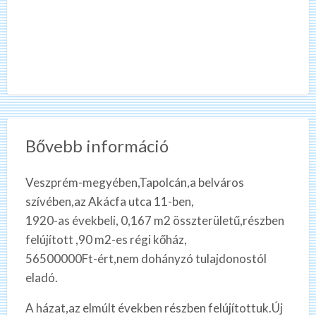
Bővebb információ
Veszprém-megyében,Tapolcán,a belváros
szívében,az Akácfa utca 11-ben,
1920-as évekbeli, 0,167 m2 összterületű,részben
felújított ,90 m2-es régi kőház,
56500000Ft-ért,nem dohányzó tulajdonostól
eladó.
A házat,az elmúlt években részben felújítottuk.Új