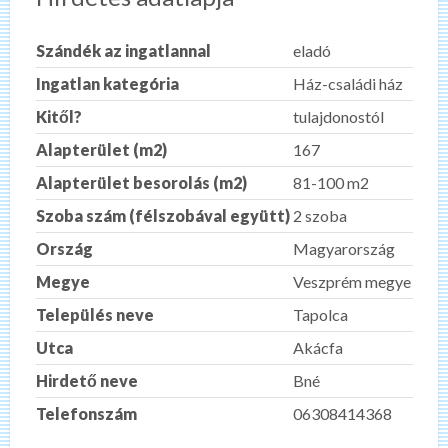
Szándék az ingatlannal
eladó
Ingatlan kategória
Ház-családi ház
Kitől?
tulajdonostól
Alapterület (m2)
167
Alapterület besorolás (m2)
81-100 m2
Szoba szám (félszobával együtt)
2 szoba
Ország
Magyarország
Megye
Veszprém megye
Település neve
Tapolca
Utca
Akácfa
Hirdető neve
Bné
Telefonszám
06308414368