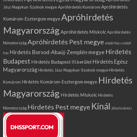
Apróhirdetés
Jász-Nagykun-Szolnok megye
Apróhirdetés Komárom
Apróhirdetés
Komárom-Esztergom megye
Magyarország
Apróhirdetés Miskolc
Apróhirdetés
Apróhirdetés Pest megye
Németország
eladó Ház-családi
Hirdetés
Hirdetés Borsod-Abaúj-Zemplén megye
ház
Budapest
Hirdetés Egész
Hirdetés Budapest III.kerület
Magyarország
Hirdetés Jász-Nagykun-Szolnok megye
Hirdetés
Hirdetés
Hirdetés Komárom-Esztergom megye
Komárom
Magyarország
Hirdetés Miskolc
Hirdetés
Kínál
Hirdetés Pest megye
Németország
álláshirdetés