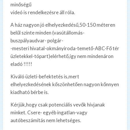
minőségű
videó is rendelkezésre áll róla.
A ház nagyon jó elhelyezkedésű,50-150 méteren
belűl szinte minden (vasútállomás-
buszpályaudvar- polgár-
-mesteri hivatal-okmányiroda-temető-ABC-Fő tér
üzletekkel-tópart)elérhető,így nem mindenáron
eladó !!!!!
Kiváló üzleti-befektetés is,mert
elhelyezkedésének kőszönhetően nagyon kőnnyen
kiadható bérbe is.
Kérjük,hogy csak potenciális vevők hívjanak
minket. Csere- egyéb ingatlan-vagy
autóbeszámítás nem lehetséges.