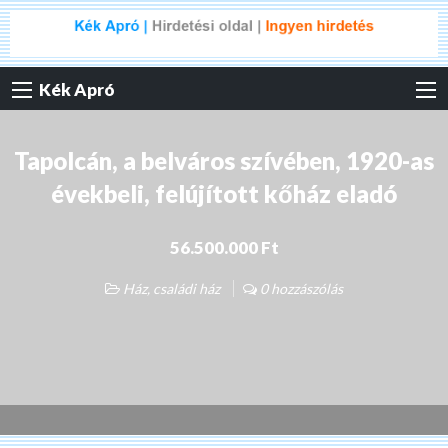
Kék Apró
Tapolcán, a belváros szívében, 1920-as
évekbeli, felújított kőház eladó
56.500.000 Ft
Ház, családi ház
0 hozzászólás