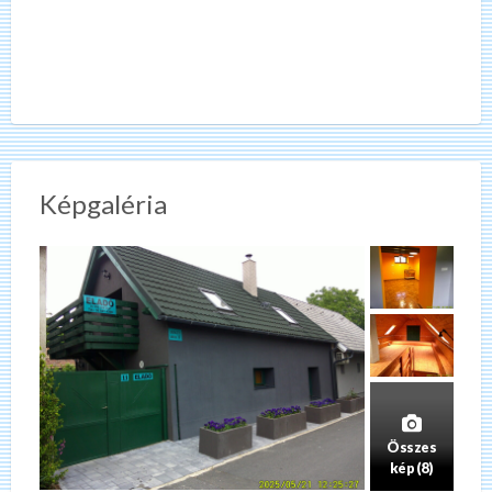
Képgaléria
Összes
kép (8)