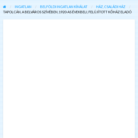
INGATLAN
BELFÖLDI INGATLAN KÍNÁLAT
HÁZ, CSALÁDI HÁZ
TAPOLCÁN, A BELVÁROS SZÍVÉBEN, 1920-AS ÉVEKBELI, FELÚJÍTOTT KŐHÁZ ELADÓ