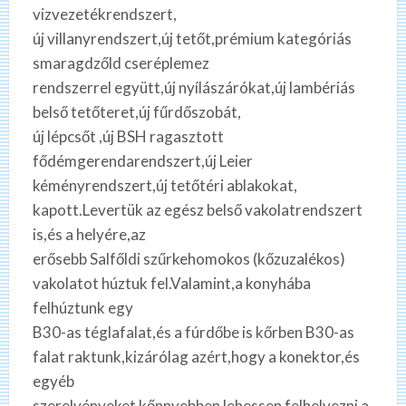
vizvezetékrendszert,
új villanyrendszert,új tetőt,prémium kategóriás
smaragdzőld cseréplemez
rendszerrel együtt,új nyílászárókat,új lambériás
belső tetőteret,új fűrdőszobát,
új lépcsőt ,új BSH ragasztott
fődémgerendarendszert,új Leier
kéményrendszert,új tetőtéri ablakokat,
kapott.Levertük az egész belső vakolatrendszert
is,és a helyére,az
erősebb Salfőldi szűrkehomokos (kőzuzalékos)
vakolatot húztuk fel.Valamint,a konyhába
felhúztunk egy
B30-as téglafalat,és a fúrdőbe is kőrben B30-as
falat raktunk,kizárólag azért,hogy a konektor,és
egyéb
szerelvényeket kőnnyebben lehessen felhelyezni a