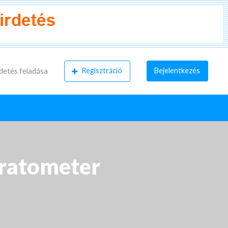
Regisztráció
Bejelentkezés
detés feladása
eratometer