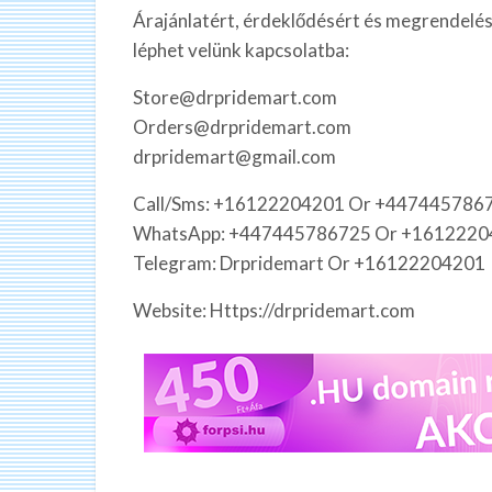
Árajánlatért, érdeklődésért és megrendelés
léphet velünk kapcsolatba:
Store@drpridemart.com
Orders@drpridemart.com
drpridemart@gmail.com
Call/Sms: +16122204201 Or +447445786
WhatsApp: +447445786725 Or +1612220
Telegram: Drpridemart Or +16122204201
Website: Https://drpridemart.com