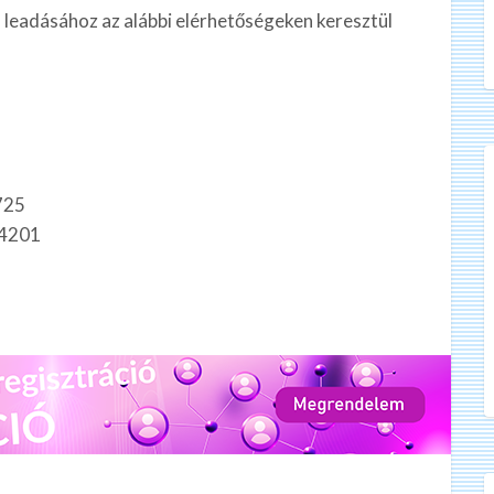
 leadásához az alábbi elérhetőségeken keresztül
725
4201