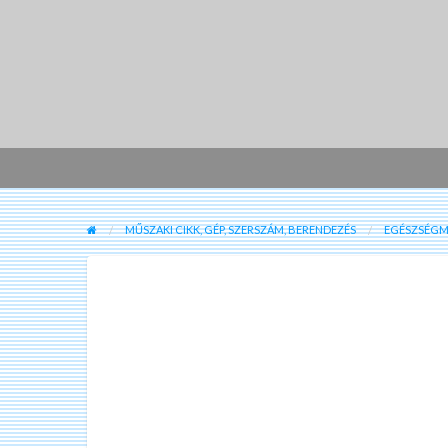
MŰSZAKI CIKK, GÉP, SZERSZÁM, BERENDEZÉS
EGÉSZSÉGM