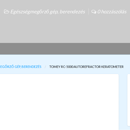
Egészségmegőrző gép, berendezés
0 hozzászólás
EGŐRZŐ GÉP, BERENDEZÉS
TOMEY RC-5000 AUTOREFRACTOR KERATOMETER