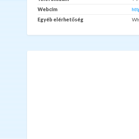
Webcím
htt
Egyéb elérhetőség
Wh