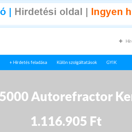
Hir
+ Hirdetés feladása
Külön szolgáltatások
GYIK
5000 Autorefractor K
1.116.905 Ft