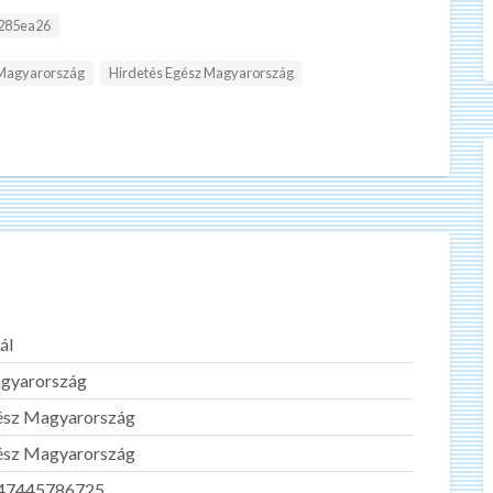
:
285ea26
 Magyarország
Hirdetés Egész Magyarország
ál
gyarország
ész Magyarország
ész Magyarország
47445786725