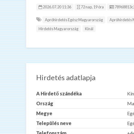
Hirdetés ID
2026.07.20 11:36
72 nap, 19 óra
78968813c
Apróhirdetés Egész Magyarország
Apróhirdetés
Hirdetés Magyarország
Kínál
Hirdetés adatlapja
A Hirdető szándéka
Kín
Ország
Ma
Megye
Eg
Település neve
Eg
Telefonszám
+4