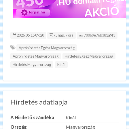
Hirdetés ID:
2026.05.15 09:20
75 nap, 7 óra
70069e76b381a9f3
Apróhirdetés Egész Magyarország
Apróhirdetés Magyarország
Hirdetés Egész Magyarország
Hirdetés Magyarország
Kínál
Hirdetés adatlapja
A Hirdető szándéka
Kínál
Ország
Magyarország