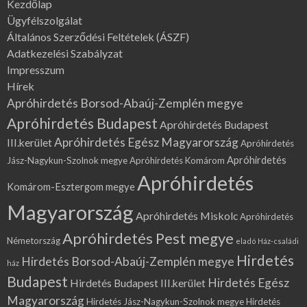
Kezdőlap
Ügyfélszolgálat
Általános Szerződési Feltételek (ÁSZF)
Adatkezelési Szabályzat
Impresszum
Hírek
Apróhirdetés Borsod-Abaúj-Zemplén megye
Apróhirdetés Budapest
Apróhirdetés Budapest
Apróhirdetés Egész Magyarország
III.kerület
Apróhirdetés
Apróhirdetés
Jász-Nagykun-Szolnok megye
Apróhirdetés Komárom
Apróhirdetés
Komárom-Esztergom megye
Magyarország
Apróhirdetés Miskolc
Apróhirdetés
Apróhirdetés Pest megye
Németország
eladó Ház-családi
Hirdetés
Hirdetés Borsod-Abaúj-Zemplén megye
ház
Budapest
Hirdetés Egész
Hirdetés Budapest III.kerület
Magyarország
Hirdetés Jász-Nagykun-Szolnok megye
Hirdetés