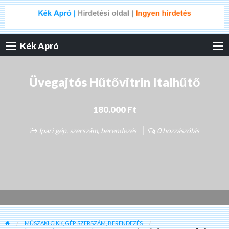
Kék Apró
Üvegajtós Hűtővitrin Italhűtő
180.000 Ft
Ipari gép, szerszám, berendezés
0 hozzászólás
MŰSZAKI CIKK, GÉP, SZERSZÁM, BERENDEZÉS