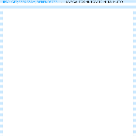
IPARI GÉP, SZERSZÁM, BERENDEZÉS
ÜVEGAJTÓS HŰTŐVITRIN ITALHŰTŐ