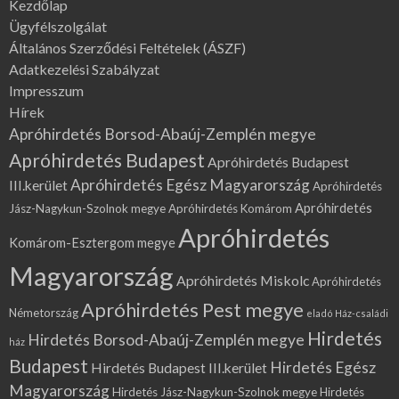
Kezdőlap
Ügyfélszolgálat
Általános Szerződési Feltételek (ÁSZF)
Adatkezelési Szabályzat
Impresszum
Hírek
Apróhirdetés Borsod-Abaúj-Zemplén megye
Apróhirdetés Budapest
Apróhirdetés Budapest
Apróhirdetés Egész Magyarország
III.kerület
Apróhirdetés
Apróhirdetés
Jász-Nagykun-Szolnok megye
Apróhirdetés Komárom
Apróhirdetés
Komárom-Esztergom megye
Magyarország
Apróhirdetés Miskolc
Apróhirdetés
Apróhirdetés Pest megye
Németország
eladó Ház-családi
Hirdetés
Hirdetés Borsod-Abaúj-Zemplén megye
ház
Budapest
Hirdetés Egész
Hirdetés Budapest III.kerület
Magyarország
Hirdetés Jász-Nagykun-Szolnok megye
Hirdetés