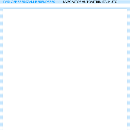
IPARI GÉP, SZERSZÁM, BERENDEZÉS
ÜVEGAJTÓS HŰTŐVITRIN ITALHŰTŐ