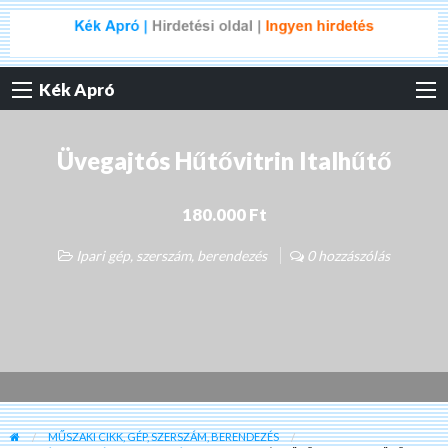
Kék Apró
Üvegajtós Hűtővitrin Italhűtő
180.000 Ft
Ipari gép, szerszám, berendezés
0 hozzászólás
MŰSZAKI CIKK, GÉP, SZERSZÁM, BERENDEZÉS