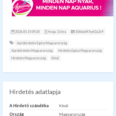
Hirdetés ID:
2026.05.15 09:20
4 nap, 13 óra
1066a047eef2a2c9
Apróhirdetés Egész Magyarország
Apróhirdetés Magyarország
Hirdetés Egész Magyarország
Hirdetés Magyarország
Kínál
Hirdetés adatlapja
A Hirdető szándéka
Kínál
Ország
Magyarország