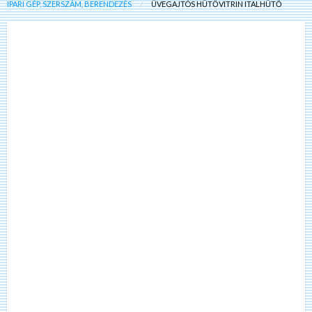
IPARI GÉP, SZERSZÁM, BERENDEZÉS
ÜVEGAJTÓS HŰTŐVITRIN ITALHŰTŐ