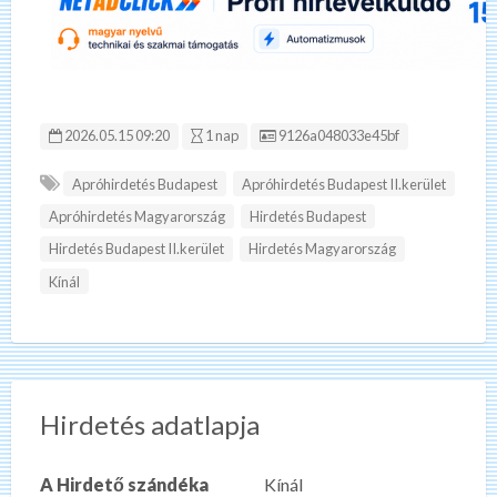
Hirdetés ID:
2026.05.15 09:20
1 nap
9126a048033e45bf
Apróhirdetés Budapest
Apróhirdetés Budapest II.kerület
Apróhirdetés Magyarország
Hirdetés Budapest
Hirdetés Budapest II.kerület
Hirdetés Magyarország
Kínál
Hirdetés adatlapja
A Hirdető szándéka
Kínál