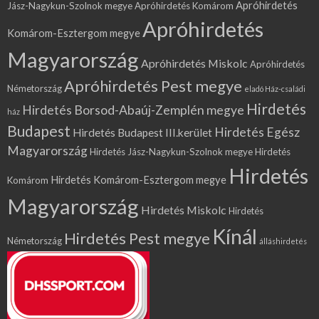
Apróhirdetés
Jász-Nagykun-Szolnok megye
Apróhirdetés Komárom
Apróhirdetés
Komárom-Esztergom megye
Magyarország
Apróhirdetés Miskolc
Apróhirdetés
Apróhirdetés Pest megye
Németország
eladó Ház-családi
Hirdetés
Hirdetés Borsod-Abaúj-Zemplén megye
ház
Budapest
Hirdetés Egész
Hirdetés Budapest III.kerület
Magyarország
Hirdetés Jász-Nagykun-Szolnok megye
Hirdetés
Hirdetés
Hirdetés Komárom-Esztergom megye
Komárom
Magyarország
Hirdetés Miskolc
Hirdetés
Kínál
Hirdetés Pest megye
Németország
álláshirdetés