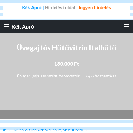
Kék Apró
Üvegajtós Hűtővitrin Italhűtő
180.000 Ft
Ipari gép, szerszám, berendezés
0 hozzászólás
MŰSZAKI CIKK, GÉP, SZERSZÁM, BERENDEZÉS