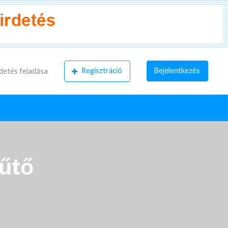
Regisztráció
Bejelentkezés
detés feladása
hűtő