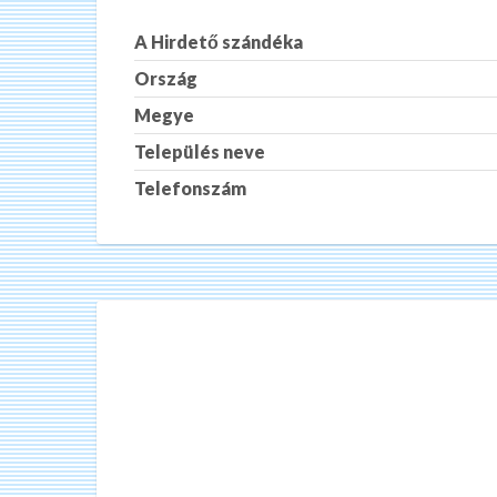
A Hirdető szándéka
Ország
Megye
Település neve
Telefonszám