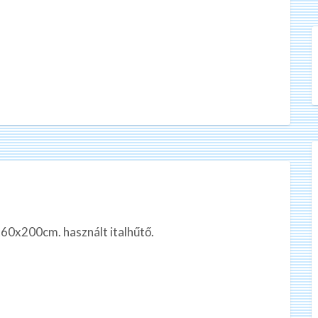
0x60x200cm. használt italhűtő.