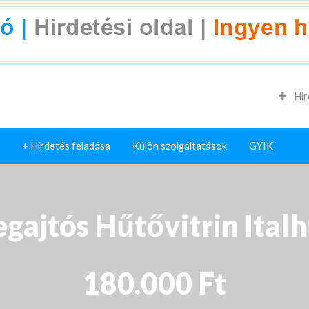
Hir
+ Hirdetés feladása
Külön szolgáltatások
GYIK
gajtós Hűtővitrin Ital
180.000 Ft