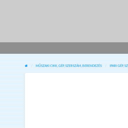
MŰSZAKI CIKK, GÉP, SZERSZÁM, BERENDEZÉS
IPARI GÉP, 