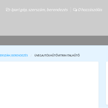
Ipari gép, szerszám, berendezés
0 hozzászólás
SZERSZÁM, BERENDEZÉS
ÜVEGAJTÓS HŰTŐVITRIN ITALHŰTŐ