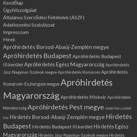
Kezdőlap
Ügyfélszolgálat
Általános Szerződési Feltételek (ÁSZF)
Adatkezelési Szabályzat
Impresszum
Hírek
Apróhirdetés Borsod-Abaúj-Zemplén megye
Apróhirdetés Budapest
Apróhirdetés Budapest
Apróhirdetés Egész Magyarország
III.kerület
Apróhirdetés
Apróhirdetés
Jász-Nagykun-Szolnok megye
Apróhirdetés Komárom
Apróhirdetés
Komárom-Esztergom megye
Magyarország
Apróhirdetés Miskolc
Apróhirdetés
Apróhirdetés Pest megye
Németország
eladó Ház-családi
Hirdetés
Hirdetés Borsod-Abaúj-Zemplén megye
ház
Budapest
Hirdetés Egész
Hirdetés Budapest III.kerület
Magyarország
Hirdetés Jász-Nagykun-Szolnok megye
Hirdetés