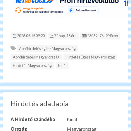
Hirdetés ID:
2026.05.15 09:20
72 nap, 18 óra
23069e76a9f4fcbb
Apróhirdetés Egész Magyarország
Apróhirdetés Magyarország
Hirdetés Egész Magyarország
Hirdetés Magyarország
Kínál
Hirdetés adatlapja
A Hirdető szándéka
Kínál
Ország
Magyarország