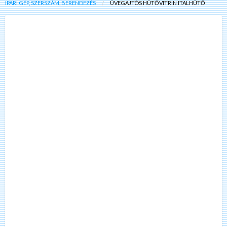
IPARI GÉP, SZERSZÁM, BERENDEZÉS
ÜVEGAJTÓS HŰTŐVITRIN ITALHŰTŐ