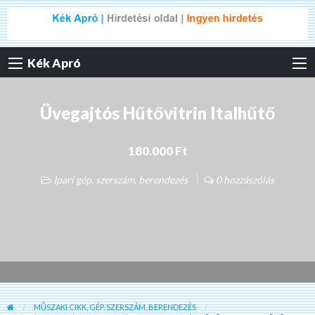
Kék Apró
Üvegajtós Hűtővitrin Italhűtő
180.000 Ft
Ipari gép, szerszám, berendezés
0 hozzászólás
MŰSZAKI CIKK, GÉP, SZERSZÁM, BERENDEZÉS