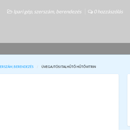
Ipari gép, szerszám, berendezés
0 hozzászólás
SZERSZÁM, BERENDEZÉS
ÜVEGAJTÓS ITALHŰTŐ HŰTŐVITRIN