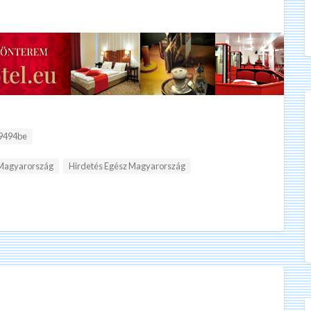
9494be
 Magyarország
Hirdetés Egész Magyarország