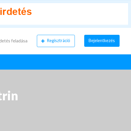
Regisztráció
Bejelentkezés
detés feladása
trin