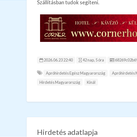
Szállításban tudok segíteni.
Hirdetés ID:
2026.06.23 22:40
42 nap, 5 óra
68269c02b6
Apróhirdetés Egész Magyarország
Apróhirdetés
Hirdetés Magyarország
Kínál
Hirdetés adatlapja