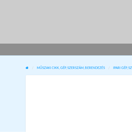
MŰSZAKI CIKK, GÉP, SZERSZÁM, BERENDEZÉS
IPARI GÉP, 