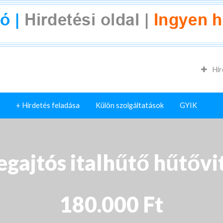
Hir
+ Hirdetés feladása
Külön szolgáltatások
GYIK
gajtós italhűtő hűtővi
180.000 Ft