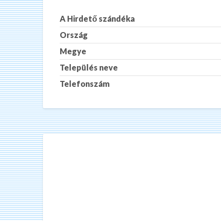
A Hirdető szándéka
Ország
Megye
Település neve
Telefonszám