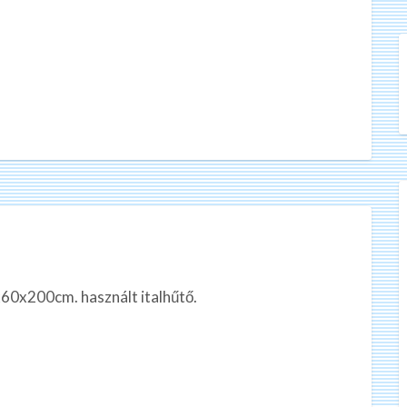
0x60x200cm. használt italhűtő.