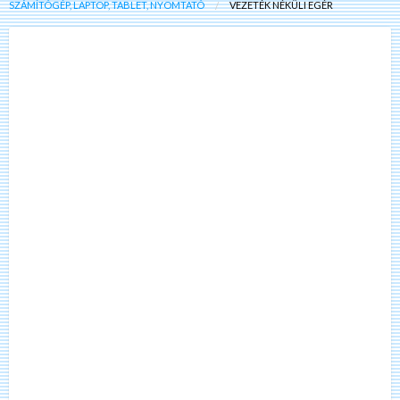
SZÁMÍTÓGÉP, LAPTOP, TABLET, NYOMTATÓ
VEZETÉK NÉKÜLI EGÉR