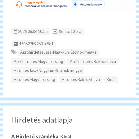
2026.08.04 10:35
86 nap, 10 óra
Hirdetés ID:
450627b92601c5e1
Apróhirdetés Jász-Nagykun-Szolnok megye
Apróhirdetés Magyarország
Apróhirdetés Rákóczifalva
Hirdetés Jász-Nagykun-Szolnok megye
Hirdetés Magyarország
Hirdetés Rákóczifalva
Kínál
Hirdetés adatlapja
A Hirdető szándéka
Kínál