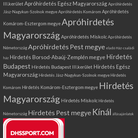
Apróhirdetés Egész Magyarország
III.kerület
Apróhirdetés
Apróhirdetés
Jász-Nagykun-Szolnok megye
Apróhirdetés Komárom
Apróhirdetés
Komárom-Esztergom megye
Magyarország
Apróhirdetés Miskolc
Apróhirdetés
Apróhirdetés Pest megye
Németország
eladó Ház-családi
Hirdetés
Hirdetés Borsod-Abaúj-Zemplén megye
ház
Budapest
Hirdetés Egész
Hirdetés Budapest III.kerület
Magyarország
Hirdetés Jász-Nagykun-Szolnok megye
Hirdetés
Hirdetés
Hirdetés Komárom-Esztergom megye
Komárom
Magyarország
Hirdetés Miskolc
Hirdetés
Kínál
Hirdetés Pest megye
Németország
állásajánlatok