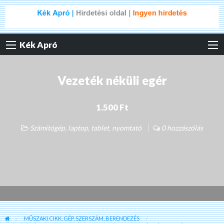
Kék Apró
Vezeték néküli egér
1.500 Ft
Számítógép, laptop, tablet, nyomtató
0 hozzászólás
MŰSZAKI CIKK, GÉP, SZERSZÁM, BERENDEZÉS