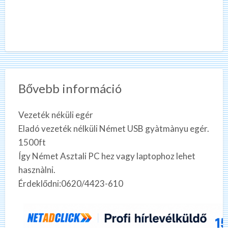
Bővebb információ
Vezeték néküli egér
Eladó vezeték nélküli Német USB gyàtmànyu egér.
1500ft
Így Német Asztali PC hez vagy laptophoz lehet
hasznàlni.
Érdeklődni:0620/4423-610