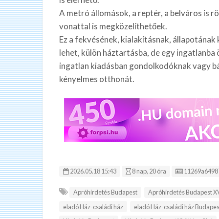
A metró állomások, a reptér, a belváros is 
vonattal is megközelíthetőek.
Ez a fekvésének, kialakításnak, állapotának
lehet, külön háztartásba, de egy ingatlanb
ingatlan kiadásban gondolkodóknak vagy bár
kényelmes otthonát.
Hirdetés ID:
2026.05.18 15:43
8 nap, 20 óra
11269a6498
Apróhirdetés Budapest
Apróhirdetés Budapest XV
eladó Ház-családi ház
eladó Ház-családi ház Budapest