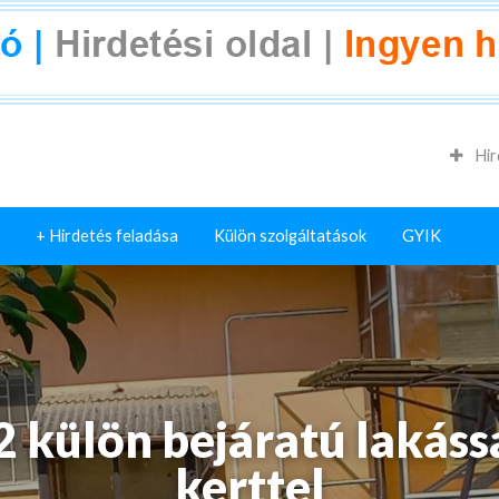
Hir
+ Hirdetés feladása
Külön szolgáltatások
GYIK
 2 külön bejáratú lakássa
kerttel