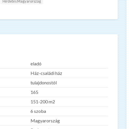
Hirdetés Magyarország
eladó
Ház-családi ház
tulajdonostól
165
151-200 m2
6 szoba
Magyarország