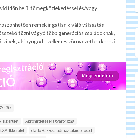
rövid időn belül tömegközlekedéssel és/vagy
 köszönhetően remek ingatlan kiváló választás
a összeköltözni vágyó több generációs családoknak,
kinek, aki nyugodt, kellemes környezetben keresi
7a13fa
III.kerület
Apróhirdetés Magyarország
 XVIII.kerület
eladó Ház-családi ház tulajdonostól