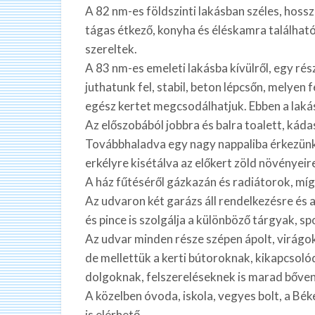
A 82 nm-es földszinti lakásban széles, hossz
tágas étkező, konyha és éléskamra található
szereltek.
A 83 nm-es emeleti lakásba kívülről, egy rés
juthatunk fel, stabil, beton lépcsőn, melyen
egész kertet megcsodálhatjuk. Ebben a laká
Az előszobából jobbra és balra toalett, káda
Továbbhaladva egy nagy nappaliba érkezünk. It
erkélyre kisétálva az előkert zöld növényeire
A ház fűtéséről gázkazán és radiátorok, mí
Az udvaron két garázs áll rendelkezésre és a
és pince is szolgálja a különböző tárgyak, s
Az udvar minden része szépen ápolt, virágok
de mellettük a kerti bútoroknak, kikapcsol
dolgoknak, felszereléseknek is marad bőven
A közelben óvoda, iskola, vegyes bolt, a Bék
is elérhető.