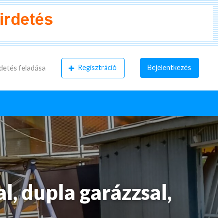
Regisztráció
Bejelentkezés
detés feladása
l, dupla garázzsal,