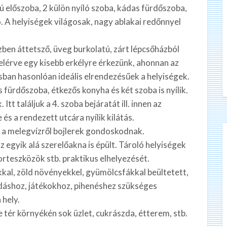
ú előszoba, 2 külön nyíló szoba, kádas fürdőszoba,
. A helyiségek világosak, nagy ablakai redőnnyel
zben áttetsző, üveg burkolatú, zárt lépcsőházból
 felérve egy kisebb erkélyre érkezünk, ahonnan az
sban hasonlóan ideális elrendezésűek a helyiségek.
s fürdőszoba, étkezős konyha és két szoba is nyílik.
t találjuk a 4. szoba bejáratát ill. innen az
 és a rendezett utcára nyílik kilátás.
g a melegvízről bojlerek gondoskodnak.
z egyik alá szerelőakna is épült. Tároló helyiségek
porteszközök stb. praktikus elhelyezését.
kal, zöld növényekkel, gyümölcsfákkal beültetett,
ódáshoz, játékokhoz, pihenéshez szükséges
 hely.
e tér környékén sok üzlet, cukrászda, étterem, stb.