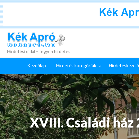
+
Külön
Kék Apró
irdetéskezelő
Hirdetés
GYIK
szolgáltatások
feladása
Hirdetési oldal – Ingyen hirdetés
Kezdőlap
Hirdetés kategóriák
Hirdetéskezelő
XVIII. Családi ház