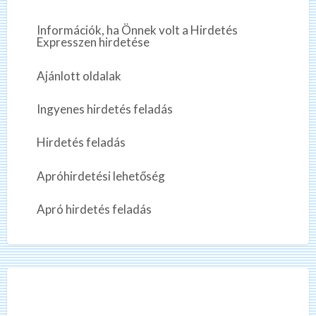
s
á
t
t
s
|
k
Információk, ha Önnek volt a Hirdetés
e
t
v
Expresszen hirdetése
r
e
k
a
s
i
Ajánlott oldalak
e
l
?
r
ó
Ingyenes hirdetés feladás
e
s
s
,
Hirdetés feladás
i
f
?
i
Apróhirdetési lehetőség
z
e
Apró hirdetés feladás
t
ő
m
u
n
k