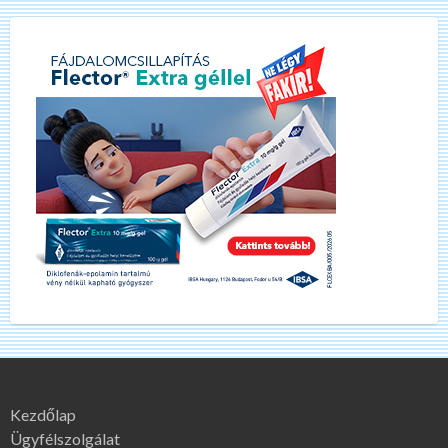
Kezdőlap
Ügyfélszolgálat