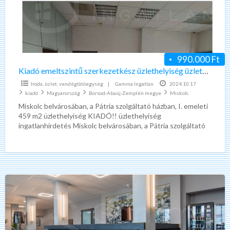
üzletközpontban
Miskolc
Belváros
990.000 Ft
Kiadó emeltszintű szerkezetkész üzlethelyiség üzletközpontban Miskolc Belváros
Iroda, üzlet, vendéglátóegység
|
Gamma Ingatlan
2024.10.17
kiadó
Magyarország
Borsod-Abaúj-Zemplén megye
Miskolc
Miskolc belvárosában, a Pátria szolgáltató házban, I. emeleti
459 m2 üzlethelyiség KIADÓ!! üzlethelyiség
ingatlanhirdetés Miskolc belvárosában, a Pátria szolgáltató
házban, I. emeletén saját bejáratú önálló
[…]
Kiadó
újszerű
iroda
irodaházban