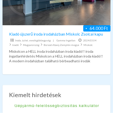
Miskolc
Zsolcai
kapu
64.000 Ft
Kiadó újszerű iroda irodaházban Miskolc Zsolcai kapu
Iroda, üzlet, vendéglátóegység
|
Gamma Ingatlan
2024.03.04
kiadó
Magyarország
Borsod-Abaúj-Zemplén megye
Miskolc
Miskolcon a HELL iroda irodaházban iroda kiadó!! iroda
ingatlanhirdetés Miskolcon a HELL irodaházban iroda kiadó!!
A modern irodaházban található bérbeadható irodák
alapterülete 16-330 m². 100
[…]
Kiemelt hirdetések