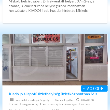
Miskolc belvárosában, jól frekventált helyen, 37 m2-es, 2
szobás, 3. emeleti iroda helyiség iroda irodaházban
hosszútávra KIADÓ! iroda ingatlanhirdetés Miskolc
belvárosában, jól frekventált helyen, 37
[…]
Kiadó
jó
állapotú
üzlethelyiség
üzletközpontban
Miskolc
Újgyőri
főtér
60.000 Ft
Kiadó jó állapotú üzlethelyiség üzletközpontban Miskolc Újgyőri főtér
Iroda, üzlet, vendéglátóegység
|
Gamma Ingatlan
2026.04.08
kiadó
Magyarország
Borsod-Abaúj-Zemplén megye
Miskolc