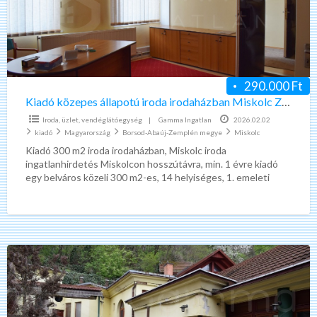
irodaházban
Miskolc
Zsolcai
kapu
290.000 Ft
Kiadó közepes állapotú iroda irodaházban Miskolc Zsolcai kapu
Iroda, üzlet, vendéglátóegység
|
Gamma Ingatlan
2026.02.02
kiadó
Magyarország
Borsod-Abaúj-Zemplén megye
Miskolc
Kiadó 300 m2 iroda irodaházban, Miskolc iroda
ingatlanhirdetés Miskolcon hosszútávra, min. 1 évre kiadó
egy belváros közeli 300 m2-es, 14 helyiséges, 1. emeleti
iroda 3
[…]
Kiadó
jó
állapotú
iroda