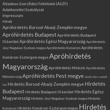
Általános Szerződési Feltételek (ÁSZF)
Adatkezelési Szabályzat
Impresszum
Hírek
Apróhirdetés Borsod-Abaúj-Zemplén megye
Apróhirdetés Budapest
Apróhirdetés Budapest
Apróhirdetés Egész Magyarország
III.kerület
Apróhirdetés
Apróhirdetés
Jász-Nagykun-Szolnok megye
Apróhirdetés Komárom
Apróhirdetés
Komárom-Esztergom megye
Magyarország
Apróhirdetés Miskolc
Apróhirdetés
Apróhirdetés Pest megye
Németország
eladó Ház-családi
Hirdetés
Hirdetés Borsod-Abaúj-Zemplén megye
ház
Budapest
Hirdetés Egész
Hirdetés Budapest III.kerület
Magyarország
Hirdetés Jász-Nagykun-Szolnok megye
Hirdetés
Hirdetés
Hirdetés Komárom-Esztergom megye
Komárom