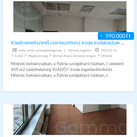
irodaházban
Miskolc
Belváros
990.000 Ft
Kiadó emeltszintű szerkezetkész iroda irodaházban Miskolc Belváros
Iroda, üzlet, vendéglátóegység
|
Gamma Ingatlan
2024.12.16
kiadó
Magyarország
Borsod-Abaúj-Zemplén megye
Miskolc
Miskolc belvárosában, a Pátria szolgáltató házban, I. emeleti
459 m2 üzlethelyiség KIADÓ!! iroda ingatlanhirdetés
Miskolc belvárosában, a Pátria szolgáltató házban, I.
emeletén saját bejáratú önálló
[…]
Kiadó
emeltszintű
szerkezetkész
üzlethelyiség