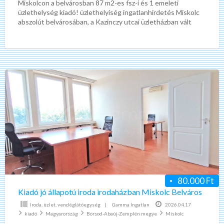
Miskolcon a belvárosban 87 m2-es fsz-i és 1 emeleti
üzlethelység kiadó! üzlethelyiség ingatlanhirdetés Miskolc
abszolút belvárosában, a Kazinczy utcai üzletházban vált
elérhetővé egy kétszintes, összesen
[…]
Kiadó
jó
állapotú
iroda
irodaházban
Miskolc
Belváros
80.000 Ft
Kiadó jó állapotú iroda irodaházban Miskolc Belváros
Iroda, üzlet, vendéglátóegység
|
Gamma Ingatlan
2026.04.17
kiadó
Magyarország
Borsod-Abaúj-Zemplén megye
Miskolc