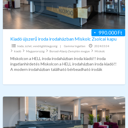
Miskolc
Zsolcai
kapu
990.000 Ft
Kiadó újszerű iroda irodaházban Miskolc Zsolcai kapu
Iroda, üzlet, vendéglátóegység
|
Gamma Ingatlan
2024.03.04
kiadó
Magyarország
Borsod-Abaúj-Zemplén megye
Miskolc
Miskolcon a HELL iroda irodaházban iroda kiadó!! iroda
ingatlanhirdetés Miskolcon a HELL irodaházban iroda kiadó!!
A modern irodaházban található bérbeadható irodák
alapterülete 16-330 m². 100
[…]
Kiadó
újszerű
iroda
irodaházban