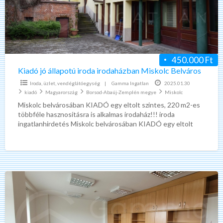
irodaházban
Miskolc
Belváros
450.000 Ft
Kiadó jó állapotú iroda irodaházban Miskolc Belváros
Iroda, üzlet, vendéglátóegység
|
Gamma Ingatlan
2025.01.30
kiadó
Magyarország
Borsod-Abaúj-Zemplén megye
Miskolc
Miskolc belvárosában KIADÓ egy eltolt szintes, 220 m2-es
többféle hasznosításra is alkalmas irodaház!!! iroda
ingatlanhirdetés Miskolc belvárosában KIADÓ egy eltolt
szintes, 220 m²-es többféle hasznosításra
[…]
Kiadó
jó
állapotú
iroda