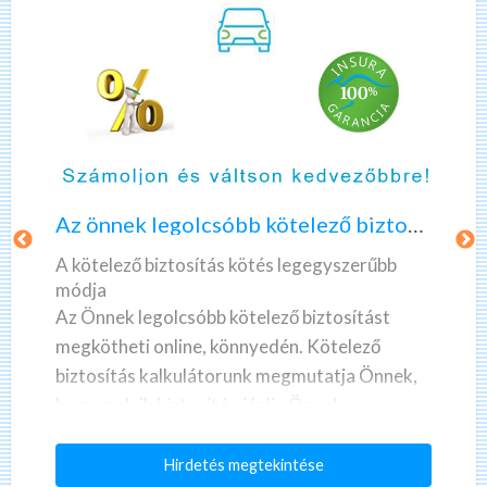
A
K
z
é
ö
r
n
d
n
ő
Az önnek legolcsóbb kötelező biztosítást keresi?
e
í
k
v
A kötelező biztosítás kötés legegyszerűbb
l
k
módja
e
i
Az Önnek legolcsóbb kötelező biztosítást
g
t
megkötheti online, könnyedén. Kötelező
o
ö
biztosítás kalkulátorunk megmutatja Önnek,
l
l
hogy melyik biztosító ajánlja Önnek a
c
t
legkedvezőbbet.
s
é
A
Hirdetés megtekintése
ó
s
Most fogja megvásárolni, vagy már meg is
z