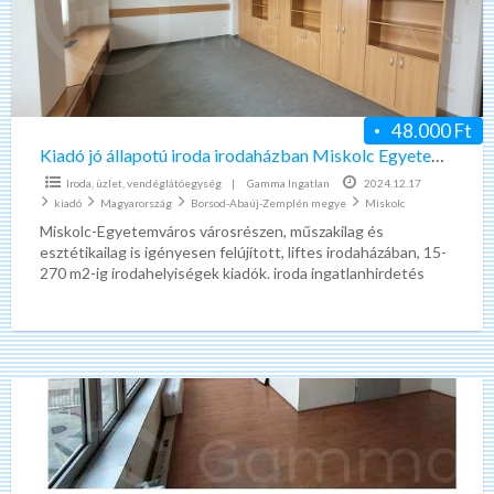
irodaházban
Miskolc
Egyetemváros
48.000 Ft
Kiadó jó állapotú iroda irodaházban Miskolc Egyetemváros
Iroda, üzlet, vendéglátóegység
|
Gamma Ingatlan
2024.12.17
kiadó
Magyarország
Borsod-Abaúj-Zemplén megye
Miskolc
Miskolc-Egyetemváros városrészen, műszakilag és
esztétikailag is igényesen felújított, liftes irodaházában, 15-
270 m2-ig irodahelyiségek kiadók. iroda ingatlanhirdetés
Miskolc-Egyetemváros városrészen KIADÓK egy 8 szintes,
liftes irodaház ELSŐ
[…]
Kiadó
emeltszintű
szerkezetkész
iroda