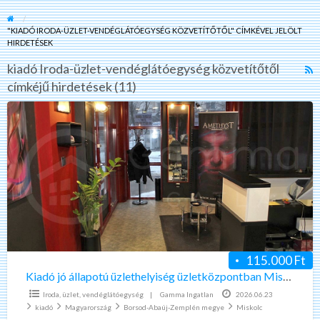
"KIADÓ IRODA-ÜZLET-VENDÉGLÁTÓEGYSÉG KÖZVETÍTŐTŐL" CÍMKÉVEL JELÖLT
HIRDETÉSEK
kiadó Iroda-üzlet-vendéglátóegység közvetítőtől
R
címkéjű hirdetések (11)
F
f
Kiadó
a
jó
t
állapotú
k
üzlethelyiség
I
üzletközpontban
ü
Miskolc
v
Belváros
k
115.000 Ft
Kiadó jó állapotú üzlethelyiség üzletközpontban Miskolc Belváros
Iroda, üzlet, vendéglátóegység
|
Gamma Ingatlan
2026.06.23
kiadó
Magyarország
Borsod-Abaúj-Zemplén megye
Miskolc