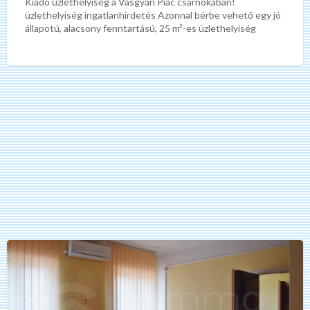
Kiadó üzlethelyiség a Vasgyári Piac csarnokában!
üzlethelyiség ingatlanhirdetés Azonnal bérbe vehető egy jó
állapotú, alacsony fenntartású, 25 m²-es üzlethelyiség
praktikus elrendezéssel. Főbb paraméterek: –
Megközelíthetőség:
[…]
Kiadó
közepes
állapotú
iroda