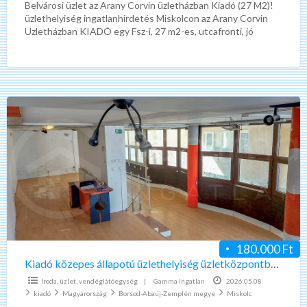
Belvárosi üzlet az Arany Corvin üzletházban Kiadó (27 M2)!
üzlethelyiség ingatlanhirdetés Miskolcon az Arany Corvin
Üzletházban KIADÓ egy Fsz-i, 27 m2-es, utcafronti, jó
állapotú, kétbejáratos-(jelenleg
[…]
Kiadó
közepes
állapotú
üzlethelyiség
üzletközpontban
Miskolc
Belváros
180.000 Ft
Kiadó közepes állapotú üzlethelyiség üzletközpontban Miskolc Belváros
Iroda, üzlet, vendéglátóegység
|
Gamma Ingatlan
2026.05.08
kiadó
Magyarország
Borsod-Abaúj-Zemplén megye
Miskolc