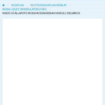
INGATLAN
BELFÖLDI INGATLAN KÍNÁLAT
IRODA, ÜZLET, VENDÉGLÁTÓEGYSÉG
KIADÓ JÓ ÁLLAPOTÚ IRODA IRODAHÁZBAN MISKOLC BELVÁROS