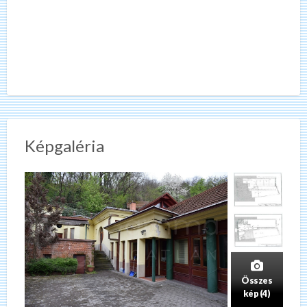
Képgaléria
Összes
kép (4)