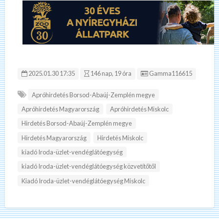
Hirdetés ID:
2025.01.30 17:35
146 nap, 19 óra
Gamma116615
Apróhirdetés Borsod-Abaúj-Zemplén megye
Apróhirdetés Magyarország
Apróhirdetés Miskolc
Hirdetés Borsod-Abaúj-Zemplén megye
Hirdetés Magyarország
Hirdetés Miskolc
kiadó Iroda-üzlet-vendéglátóegység
kiadó Iroda-üzlet-vendéglátóegység közvetítőtől
Kiadó Iroda-üzlet-vendéglátóegység Miskolc