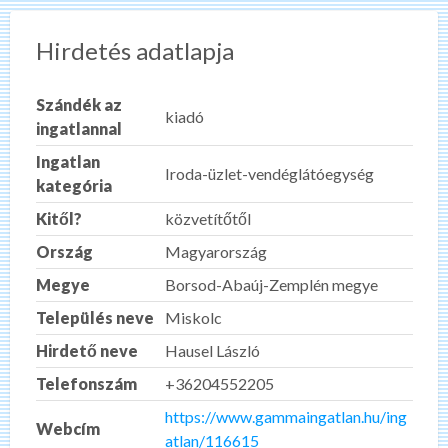
Hirdetés adatlapja
Szándék az
kiadó
ingatlannal
Ingatlan
Iroda-üzlet-vendéglátóegység
kategória
Kitől?
közvetítőtől
Ország
Magyarország
Megye
Borsod-Abaúj-Zemplén megye
Település neve
Miskolc
Hirdető neve
Hausel László
Telefonszám
+36204552205
https://www.gammaingatlan.hu/ing
Webcím
atlan/116615