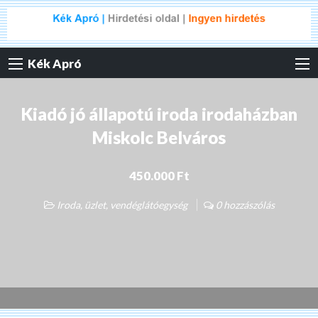
Kék Apró
Kiadó jó állapotú iroda irodaházban
Miskolc Belváros
450.000 Ft
Iroda, üzlet, vendéglátóegység
0 hozzászólás