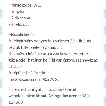
– fürdőszoba, WC.
– konyha
– 2 db szoba
– 1 félszoba
Műszaki leírás:
A felépítmény vegyes falszerkezetű (szilikát ás
tégla), fűtése jelenleg kandalló.
Közművek közül az áram van bevezetve, víz és a
gáz a telek határon belül ki van építve, szennyvíz az
utcában.
Az épület felújítandó!
(hivatkozási szám: M127860)
Ha érdekli az ingatlan, további képeket
weboldalunkon láthat. Az ingatlan azonosítója:
127860