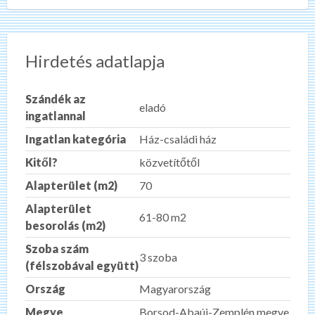
Hirdetés adatlapja
Szándék az
eladó
ingatlannal
Ingatlan kategória
Ház-családi ház
Kitől?
közvetítőtől
Alapterület (m2)
70
Alapterület
61-80 m2
besorolás (m2)
Szoba szám
3 szoba
(félszobával együtt)
Ország
Magyarország
Megye
Borsod-Abaúj-Zemplén megye