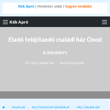
Kék Apró
Eladó felújítandó családi ház Ónod
8.300.000 Ft
Ház, családi ház
0 hozzászólás
INGATLAN
BELFÖLDI INGATLAN KÍNÁLAT
HÁZ, CSALÁDI HÁZ