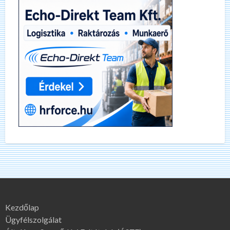
Kezdőlap
Ügyfélszolgálat