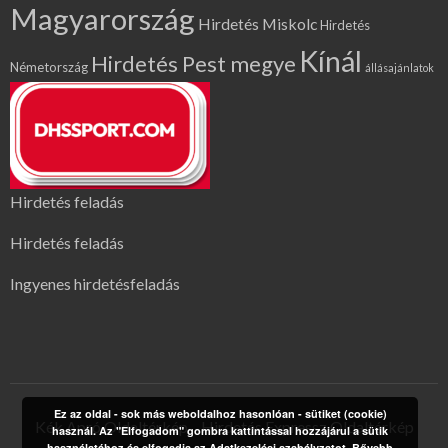
Magyarország
Hirdetés Miskolc
Hirdetés
Kínál
Hirdetés Pest megye
Németország
állásajánlatok
Hirdetés feladás
Hirdetés feladás
Ingyenes hirdetésfeladás
Ez az oldal - sok más weboldalhoz hasonlóan - sütiket (cookie)
Kék Apró Oldaltérkép
Hirdetés Expressz Oldaltérkép
használ. Az "Elfogadom" gombra kattintással hozzájárul a sütik
használatához és elfogadja az Adatkezelési szabályzatot.
Bővebb