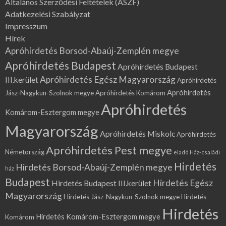
Általános Szerződési Feltételek (ÁSZF)
Adatkezelési Szabályzat
Impresszum
Hírek
Apróhirdetés Borsod-Abaúj-Zemplén megye
Apróhirdetés Budapest
Apróhirdetés Budapest
Apróhirdetés Egész Magyarország
III.kerület
Apróhirdetés
Apróhirdetés
Jász-Nagykun-Szolnok megye
Apróhirdetés Komárom
Apróhirdetés
Komárom-Esztergom megye
Magyarország
Apróhirdetés Miskolc
Apróhirdetés
Apróhirdetés Pest megye
Németország
eladó Ház-családi
Hirdetés
Hirdetés Borsod-Abaúj-Zemplén megye
ház
Budapest
Hirdetés Egész
Hirdetés Budapest III.kerület
Magyarország
Hirdetés Jász-Nagykun-Szolnok megye
Hirdetés
Hirdetés
Hirdetés Komárom-Esztergom megye
Komárom