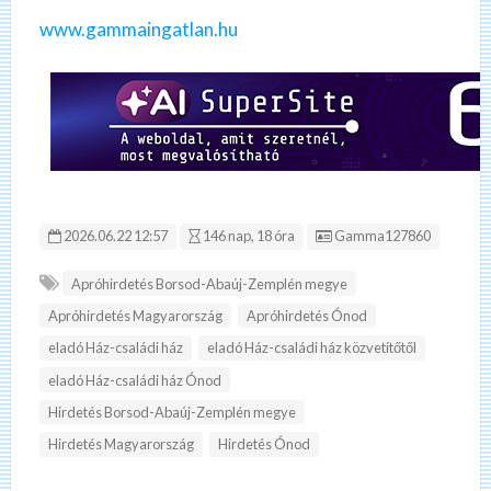
www.gammaingatlan.hu
Hirdetés ID:
2026.06.22 12:57
146 nap, 18 óra
Gamma127860
Apróhirdetés Borsod-Abaúj-Zemplén megye
Apróhirdetés Magyarország
Apróhirdetés Ónod
eladó Ház-családi ház
eladó Ház-családi ház közvetítőtől
eladó Ház-családi ház Ónod
Hirdetés Borsod-Abaúj-Zemplén megye
Hirdetés Magyarország
Hirdetés Ónod