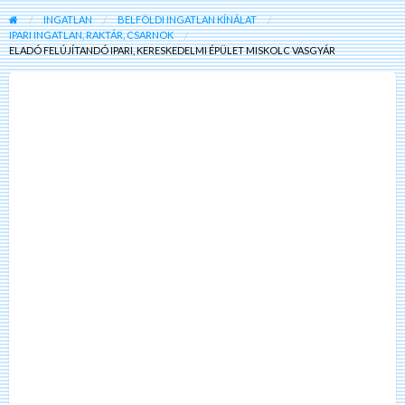
INGATLAN
BELFÖLDI INGATLAN KÍNÁLAT
IPARI INGATLAN, RAKTÁR, CSARNOK
ELADÓ FELÚJÍTANDÓ IPARI, KERESKEDELMI ÉPÜLET MISKOLC VASGYÁR