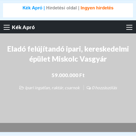
Kék Apró
Eladó felújítandó ipari, kereskedelmi
épület Miskolc Vasgyár
59.000.000 Ft
Ipari ingatlan, raktár, csarnok
0 hozzászólás