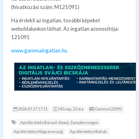
(hivatkozási szám: M121091)
Ha érdekli az ingatlan, további képeket
weboldalunkon láthat. Az ingatlan azonosítója:
121091
www.gammaingatlan.hu
Hirdetés ID:
2026.07.27 17:11
145 nap, 23 óra
Gamma121091
Apróhirdetés Borsod-Abaúj-Zemplén megye
Apróhirdetés Magyarország
Apróhirdetés Miskolc