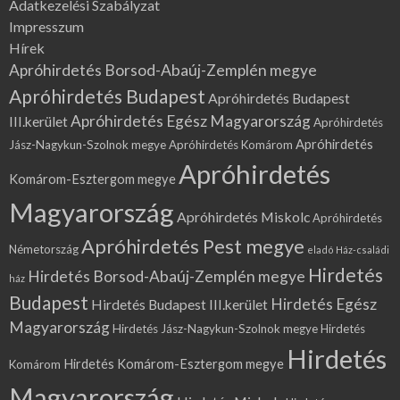
Adatkezelési Szabályzat
Impresszum
Hírek
Apróhirdetés Borsod-Abaúj-Zemplén megye
Apróhirdetés Budapest
Apróhirdetés Budapest
Apróhirdetés Egész Magyarország
III.kerület
Apróhirdetés
Apróhirdetés
Jász-Nagykun-Szolnok megye
Apróhirdetés Komárom
Apróhirdetés
Komárom-Esztergom megye
Magyarország
Apróhirdetés Miskolc
Apróhirdetés
Apróhirdetés Pest megye
Németország
eladó Ház-családi
Hirdetés
Hirdetés Borsod-Abaúj-Zemplén megye
ház
Budapest
Hirdetés Egész
Hirdetés Budapest III.kerület
Magyarország
Hirdetés Jász-Nagykun-Szolnok megye
Hirdetés
Hirdetés
Hirdetés Komárom-Esztergom megye
Komárom
Magyarország