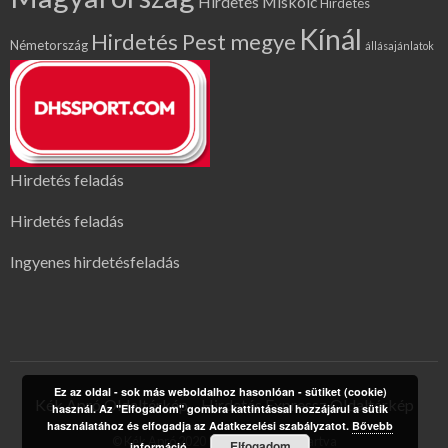
Hirdetés Miskolc
Hirdetés
Kínál
Hirdetés Pest megye
Németország
állásajánlatok
Hirdetés feladás
Hirdetés feladás
Ingyenes hirdetésfeladás
Ez az oldal - sok más weboldalhoz hasonlóan - sütiket (cookie)
Kék Apró Oldaltérkép
Hirdetés Expressz Oldaltérkép
használ. Az "Elfogadom" gombra kattintással hozzájárul a sütik
használatához és elfogadja az Adatkezelési szabályzatot.
Bővebb
© Kék Apró 2020 | Minden jog fenntartva
Elfogadom
információ