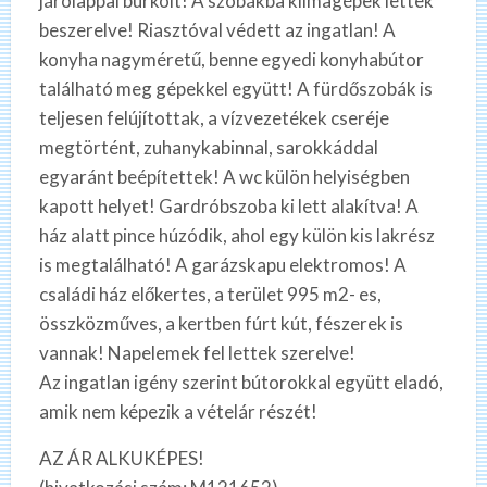
járólappal burkolt! A szobákba klímagépek lettek
beszerelve! Riasztóval védett az ingatlan! A
konyha nagyméretű, benne egyedi konyhabútor
található meg gépekkel együtt! A fürdőszobák is
teljesen felújítottak, a vízvezetékek cseréje
megtörtént, zuhanykabinnal, sarokkáddal
egyaránt beépítettek! A wc külön helyiségben
kapott helyet! Gardróbszoba ki lett alakítva! A
ház alatt pince húzódik, ahol egy külön kis lakrész
is megtalálható! A garázskapu elektromos! A
családi ház előkertes, a terület 995 m2- es,
összközműves, a kertben fúrt kút, fészerek is
vannak! Napelemek fel lettek szerelve!
Az ingatlan igény szerint bútorokkal együtt eladó,
amik nem képezik a vételár részét!
AZ ÁR ALKUKÉPES!