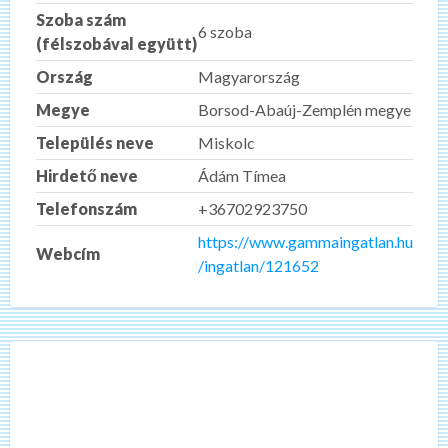
Szoba szám
6 szoba
(félszobával együtt)
Ország
Magyarország
Megye
Borsod-Abaúj-Zemplén megye
Település neve
Miskolc
Hirdető neve
Ádám Tímea
Telefonszám
+36702923750
https://www.gammaingatlan.hu
Webcím
/ingatlan/121652