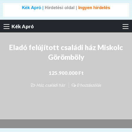
Kék Apró
Eladó felújított családi ház Miskolc
Görömböly
125.900.000 Ft
Ház, családi ház
0 hozzászólás