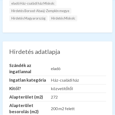
eladó Ház-családi ház Miskolc
Hirdetés Borsod-Abaúj-Zemplén megye
Hirdetés Magyarország
Hirdetés Miskolc
Hirdetés adatlapja
Szándék az
eladó
ingatlannal
Ingatlan kategória
Ház-családi ház
Kitől?
közvetítőtől
Alapterület (m2)
272
Alapterület
200 m2 felett
besorolás (m2)