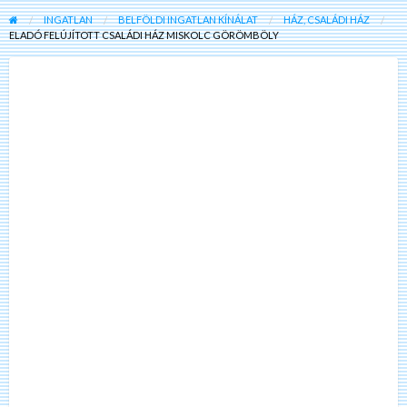
INGATLAN
BELFÖLDI INGATLAN KÍNÁLAT
HÁZ, CSALÁDI HÁZ
ELADÓ FELÚJÍTOTT CSALÁDI HÁZ MISKOLC GÖRÖMBÖLY