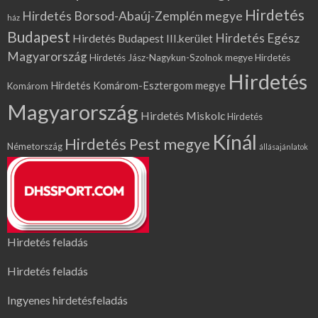
Hirdetés
Hirdetés Borsod-Abaúj-Zemplén megye
ház
Budapest
Hirdetés Egész
Hirdetés Budapest III.kerület
Magyarország
Hirdetés Jász-Nagykun-Szolnok megye
Hirdetés
Hirdetés
Hirdetés Komárom-Esztergom megye
Komárom
Magyarország
Hirdetés Miskolc
Hirdetés
Kínál
Hirdetés Pest megye
Németország
állásajánlatok
Hirdetés feladás
Hirdetés feladás
Ingyenes hirdetésfeladás