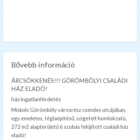
Bővebb információ
ÁRCSÖKKENÉS!!! GÖRÖMBÖLYI CSALÁDI
HÁZ ELADÓ!
ház ingatlanhirdetés
Miskolc Görömböly városrész csendes utcájában,
egy emeletes, téglaépítésű, szigetelt homlokzatú,
272 m2 alapterületű 6 szobás felújított családi ház
eladó!