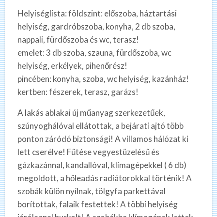
Helyiséglista: földszint: előszoba, háztartási
helyiség, gardróbszoba, konyha, 2 db szoba,
nappali, fürdőszoba és wc, terasz!
emelet: 3 db szoba, szauna, fürdőszoba, wc
helyiség, erkélyek, pihenőrész!
pincében: konyha, szoba, wc helyiség, kazánház!
kertben: fészerek, terasz, garázs!
A lakás ablakai új műanyag szerkezetűek,
szúnyoghálóval ellátottak, a bejárati ajtó több
ponton záródó biztonsági! A villamos hálózat ki
lett cserélve! Fűtése vegyestüzelésű és
gázkazánnal, kandallóval, klímagépekkel ( 6 db)
megoldott, a hőleadás radiátorokkal történik! A
szobák külön nyílnak, tölgyfa parkettával
borítottak, falaik festettek! A többi helyiség