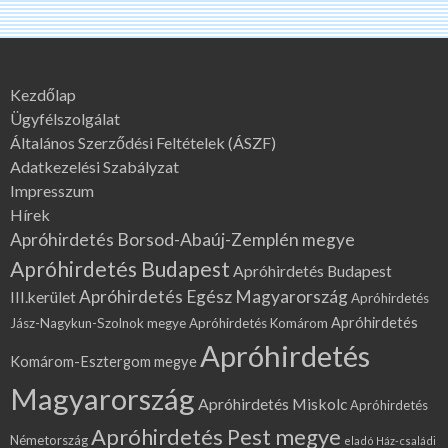
Kezdőlap
Ügyfélszolgálat
Általános Szerződési Feltételek (ÁSZF)
Adatkezelési Szabályzat
Impresszum
Hírek
Apróhirdetés Borsod-Abaúj-Zemplén megye
Apróhirdetés Budapest
Apróhirdetés Budapest
Apróhirdetés Egész Magyarország
III.kerület
Apróhirdetés
Apróhirdetés
Jász-Nagykun-Szolnok megye
Apróhirdetés Komárom
Apróhirdetés
Komárom-Esztergom megye
Magyarország
Apróhirdetés Miskolc
Apróhirdetés
Apróhirdetés Pest megye
Németország
eladó Ház-családi