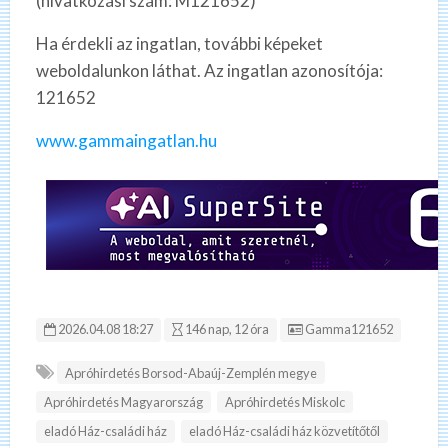
(hivatkozási szám: M121652)
Ha érdekli az ingatlan, további képeket
weboldalunkon láthat. Az ingatlan azonosítója:
121652
www.gammaingatlan.hu
Hirdetés ID:
2026.04.08 18:27
146 nap, 12 óra
Gamma121652
Apróhirdetés Borsod-Abaúj-Zemplén megye
Apróhirdetés Magyarország
Apróhirdetés Miskolc
eladó Ház-családi ház
eladó Ház-családi ház közvetítőtől