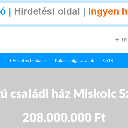
Hir
+ Hirdetés feladása
Külön szolgáltatások
GYIK
tú családi ház Miskolc 
208.000.000 Ft