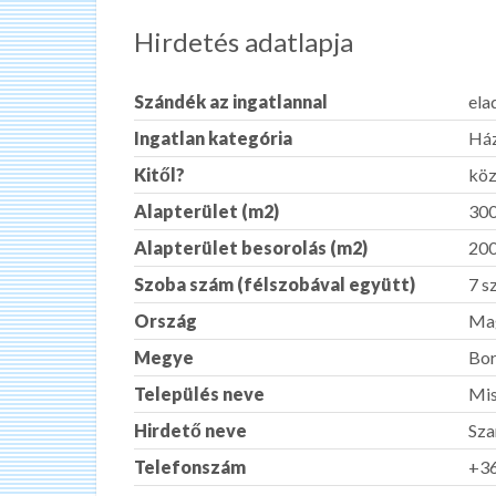
Hirdetés adatlapja
Szándék az ingatlannal
ela
Ingatlan kategória
Ház
Kitől?
köz
Alapterület (m2)
30
Alapterület besorolás (m2)
200
Szoba szám (félszobával együtt)
7 s
Ország
Ma
Megye
Bor
Település neve
Mis
Hirdető neve
Sza
Telefonszám
+3