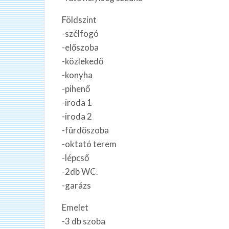
Földszint
-szélfogó
-előszoba
-közlekedő
-konyha
-pihenő
-iroda 1
-iroda 2
-fürdőszoba
-oktató terem
-lépcső
-2db WC.
-garázs
Emelet
-3 db szoba