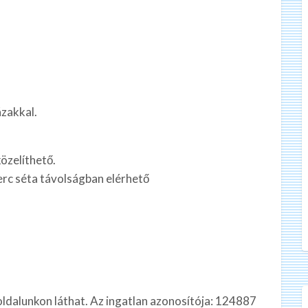
ázakkal.
özelíthető.
rc séta távolságban elérhető
oldalunkon láthat. Az ingatlan azonosítója: 124887