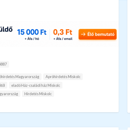
:
887
óhirdetés Magyarország
Apróhirdetés Miskolc
őtől
eladó Ház-családi ház Miskolc
gyarország
Hirdetés Miskolc