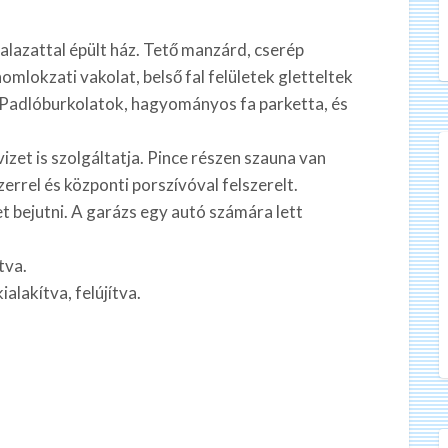
falazattal épült ház. Tető manzárd, cserép
omlokzati vakolat, belső fal felületek gletteltek
 Padlóburkolatok, hagyományos fa parketta, és
izet is szolgáltatja. Pince részen szauna van
errel és központi porszívóval felszerelt.
t bejutni. A garázs egy autó számára lett
tva.
ialakítva, felújítva.