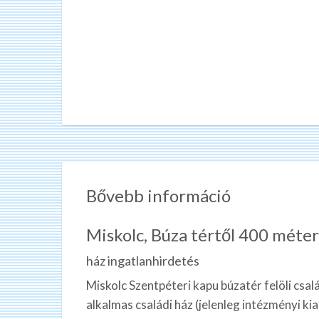
Bővebb információ
Miskolc, Búza tértől 400 méter
ház ingatlanhirdetés
Miskolc Szentpéteri kapu búzatér felöli csa
alkalmas családi ház (jelenleg intézményi kia