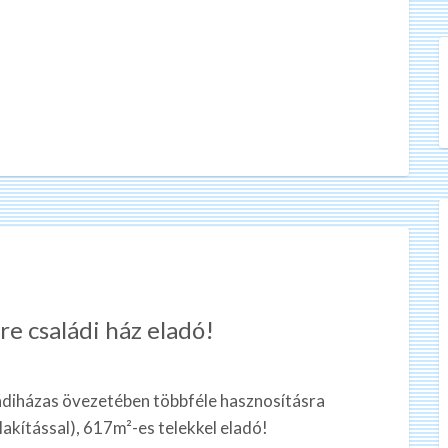
re családi ház eladó!
ládiházas övezetében többféle hasznosításra
lakítással), 617m²-es telekkel eladó!