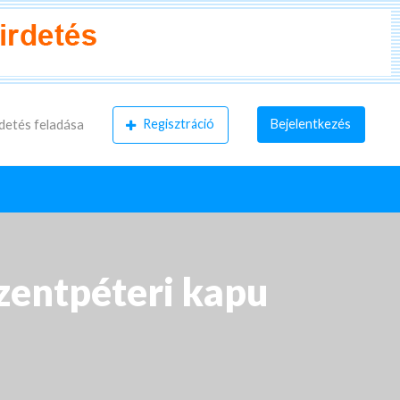
Regisztráció
Bejelentkezés
detés feladása
Szentpéteri kapu