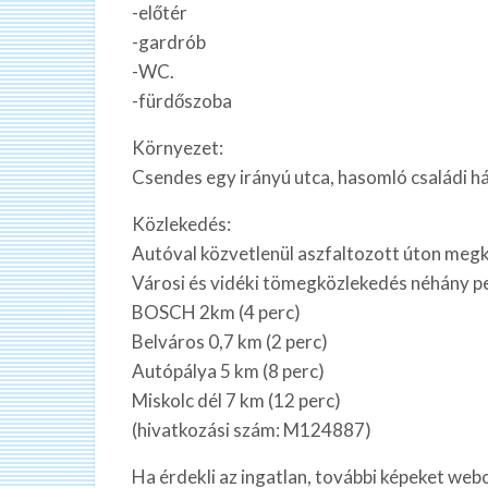
-előtér
-gardrób
-WC.
-fürdőszoba
Környezet:
Csendes egy irányú utca, hasomló családi h
Közlekedés:
Autóval közvetlenül aszfaltozott úton megk
Városi és vidéki tömegközlekedés néhány pe
BOSCH 2km (4 perc)
Belváros 0,7 km (2 perc)
Autópálya 5 km (8 perc)
Miskolc dél 7 km (12 perc)
(hivatkozási szám: M124887)
Ha érdekli az ingatlan, további képeket web