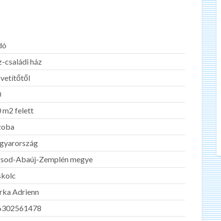
dó
-családi ház
vetítőtől
0
 m2 felett
zoba
gyarország
sod-Abaúj-Zemplén megye
kolc
rka Adrienn
6302561478