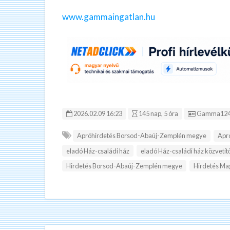
www.gammaingatlan.hu
Hirdetés ID
2026.02.09 16:23
145 nap, 5 óra
Gamma124
Apróhirdetés Borsod-Abaúj-Zemplén megye
Apr
eladó Ház-családi ház
eladó Ház-családi ház közvetít
Hirdetés Borsod-Abaúj-Zemplén megye
Hirdetés Ma