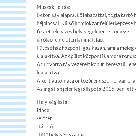
Műszaki leírás:
Beton sáv alapra, kő lábazattal, tégla tartó 
héjalással. Külső homlokzat felületképzése h
festettek, vizes helyiségekben csempézett.
járólap, emeleten laminált lap.
Fűtése ház központi gáz kazán, ami a meleg v
kialakítva. Az épület központi kamera rendsz
Az udvarra táv vezérelt kapun keresztül lehe
kialakítva.
A kert automata öntözőrendszerrel van ellá
Az ingatlan jelenlegi állapota 2015-ben lett k
Helyiség lista:
Pince
-előtér
-tároló
-fűtő helyiség szauna