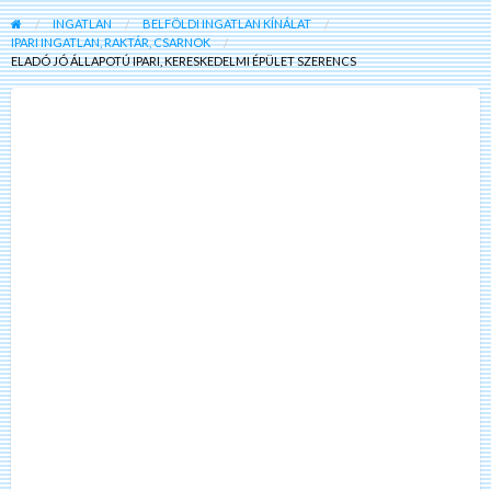
INGATLAN
BELFÖLDI INGATLAN KÍNÁLAT
IPARI INGATLAN, RAKTÁR, CSARNOK
ELADÓ JÓ ÁLLAPOTÚ IPARI, KERESKEDELMI ÉPÜLET SZERENCS