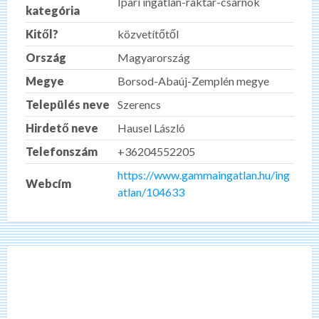
Ipari ingatlan-raktár-csarnok
kategória
Kitől?
közvetítőtől
Ország
Magyarország
Megye
Borsod-Abaúj-Zemplén megye
Település neve
Szerencs
Hirdető neve
Hausel László
Telefonszám
+36204552205
https://www.gammaingatlan.hu/ing
Webcím
atlan/104633