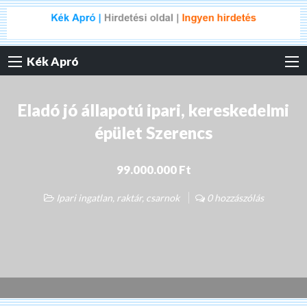
Kék Apró
Eladó jó állapotú ipari, kereskedelmi
épület Szerencs
99.000.000 Ft
Ipari ingatlan, raktár, csarnok
0 hozzászólás