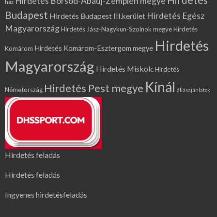
Hirdetés Borsod-Abaúj-Zemplén megye
ház
Budapest
Hirdetés Egész
Hirdetés Budapest III.kerület
Magyarország
Hirdetés Jász-Nagykun-Szolnok megye
Hirdetés
Hirdetés
Hirdetés Komárom-Esztergom megye
Komárom
Magyarország
Hirdetés Miskolc
Hirdetés
Kínál
Hirdetés Pest megye
Németország
állásajánlatok
Hirdetés feladás
Hirdetés feladás
Ingyenes hirdetésfeladás