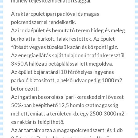
műhely teljes közműellátottsággal.
A raktárépület ipari padlóval és magas
polcrendszerrel rendelkezik.
Az irodaépület és bemutató terem hideg és meleg
burkolattal burkolt, falak festettek, Az épület
fűtését vegyes tüzelésű kazán és központi gáz.
Az energiaellátás saját tulajdonú trafón keresztül
3×50 A hálózati betáplálással lett megoldva.
Az épület bejáratánál 10 férőhelyes ingyenes
parkoló biztosított, a belső udvar pedig 1000 m2
betonozott.
Az ingatlan besorolása ipari-kereskedelmi övezet
50%-ban beépíthető 12,5 homlokzatmagasság
mellett, emiatt a területen kb. egy 2500-3000 m2-
es raktár is felépíthető.
Az ár tartalmazza a magaspolcrendszert, és 1 db