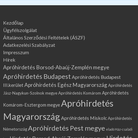
Kezdőlap
Ügyfélszolgálat
Általános Szerződési Feltételek (ÁSZF)
Adatkezelési Szabályzat
Impresszum
Hírek
Apróhirdetés Borsod-Abaúj-Zemplén megye
Apróhirdetés Budapest
Apróhirdetés Budapest
Apróhirdetés Egész Magyarország
III.kerület
Apróhirdetés
Apróhirdetés
Jász-Nagykun-Szolnok megye
Apróhirdetés Komárom
Apróhirdetés
Komárom-Esztergom megye
Magyarország
Apróhirdetés Miskolc
Apróhirdetés
Apróhirdetés Pest megye
Németország
eladó Ház-családi
Hirdetés