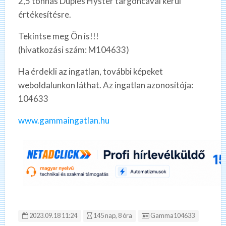
2,5 tonnás Duples Hyster targoncával kerül
értékesítésre.
Tekintse meg Ön is!!!
(hivatkozási szám: M104633)
Ha érdekli az ingatlan, további képeket
weboldalunkon láthat. Az ingatlan azonosítója:
104633
www.gammaingatlan.hu
Hirdetés ID:
2023.09.18 11:24
145 nap, 8 óra
Gamma104633