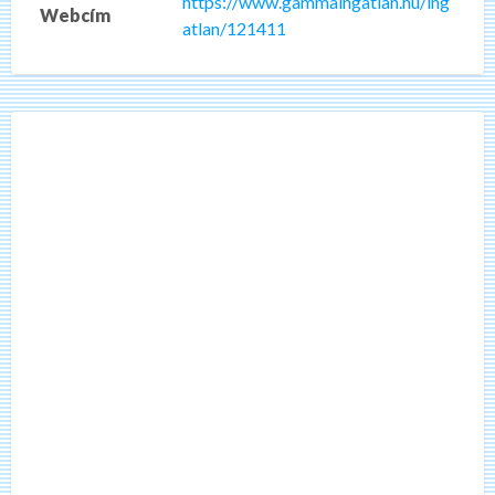
https://www.gammaingatlan.hu/ing
Webcím
atlan/121411