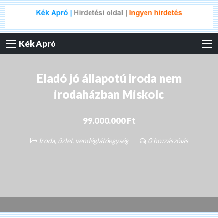
Kék Apró
Eladó jó állapotú iroda nem
irodaházban Miskolc
99.000.000 Ft
Iroda, üzlet, vendéglátóegység
0 hozzászólás