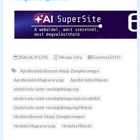
Hirdetés ID:
2026.06.29 12:05
146 nap, 5 óra
Gamma121411
Apróhirdetés Borsod-Abaúj-Zemplén megye
Apróhirdetés Magyarország
Apróhirdetés Miskolc
eladó Iroda-üzlet-vendéglátóegység
eladó Iroda-üzlet-vendéglátóegység közvetítőtől
Eladó Iroda-üzlet-vendéglátóegység Miskolc
Hirdetés Borsod-Abaúj-Zemplén megye
Hirdetés Magyarország
Hirdetés Miskolc