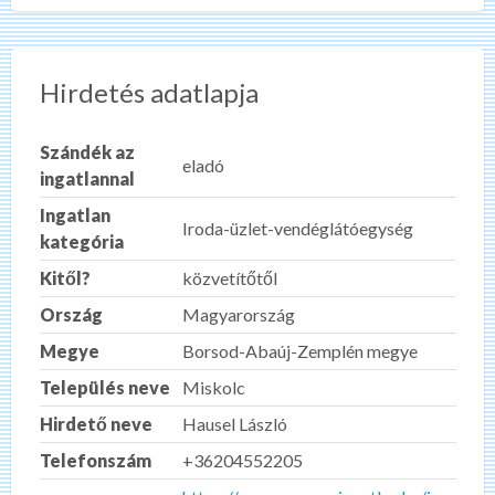
Hirdetés adatlapja
Szándék az
eladó
ingatlannal
Ingatlan
Iroda-üzlet-vendéglátóegység
kategória
Kitől?
közvetítőtől
Ország
Magyarország
Megye
Borsod-Abaúj-Zemplén megye
Település neve
Miskolc
Hirdető neve
Hausel László
Telefonszám
+36204552205