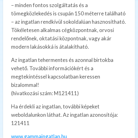
– minden fontos szolgáltatás és a
tömegközlekedés is csupán 150 méterre található
– az ingatlan rendkívül sokoldalúan hasznosítható.
Tökéletesen alkalmas cégközpontnak, orvosi
rendelőnek, oktatási központnak, vagy akár
modern lakásokká is átalakítható.
Az ingatlan tehermentes és azonnal birtokba
vehető. További információkért és a
megtekintéssel kapcsolatban keressen
bizalommal!
(hivatkozási szám: M121411)
Ha érdekli az ingatlan, további képeket
weboldalunkon láthat. Az ingatlan azonosítója:
121411
www.gammaingatlan.hu