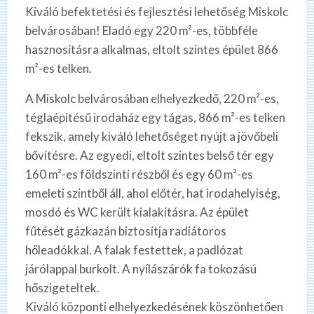
Kiváló befektetési és fejlesztési lehetőség Miskolc
belvárosában! Eladó egy 220 m²-es, többféle
hasznosításra alkalmas, eltolt szintes épület 866
m²-es telken.
A Miskolc belvárosában elhelyezkedő, 220 m²-es,
téglaépítésű irodaház egy tágas, 866 m²-es telken
fekszik, amely kiváló lehetőséget nyújt a jövőbeli
bővítésre. Az egyedi, eltolt szintes belső tér egy
160 m²-es földszinti részből és egy 60 m²-es
emeleti szintből áll, ahol előtér, hat irodahelyiség,
mosdó és WC került kialakításra. Az épület
fűtését gázkazán biztosítja radiátoros
hőleadókkal. A falak festettek, a padlózat
járólappal burkolt. A nyílászárók fa tokozású
hőszigeteltek.
Kiváló központi elhelyezkedésének köszönhetően