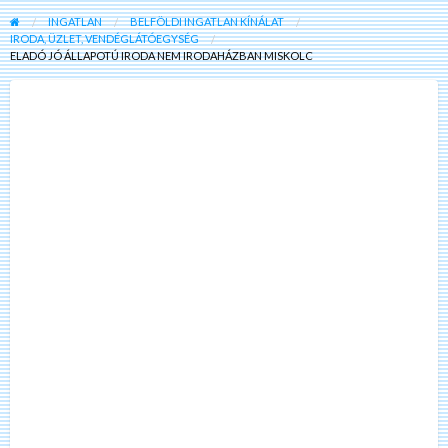
INGATLAN
BELFÖLDI INGATLAN KÍNÁLAT
IRODA, ÜZLET, VENDÉGLÁTÓEGYSÉG
ELADÓ JÓ ÁLLAPOTÚ IRODA NEM IRODAHÁZBAN MISKOLC