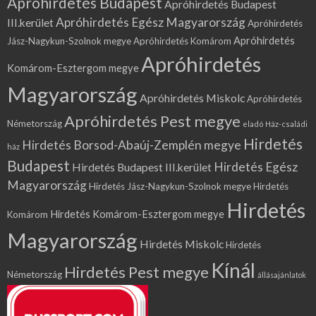
Apróhirdetés Budapest
Apróhirdetés Budapest
Apróhirdetés Egész Magyarország
III.kerület
Apróhirdetés
Apróhirdetés
Jász-Nagykun-Szolnok megye
Apróhirdetés Komárom
Apróhirdetés
Komárom-Esztergom megye
Magyarország
Apróhirdetés Miskolc
Apróhirdetés
Apróhirdetés Pest megye
Németország
eladó Ház-családi
Hirdetés
Hirdetés Borsod-Abaúj-Zemplén megye
ház
Budapest
Hirdetés Egész
Hirdetés Budapest III.kerület
Magyarország
Hirdetés Jász-Nagykun-Szolnok megye
Hirdetés
Hirdetés
Hirdetés Komárom-Esztergom megye
Komárom
Magyarország
Hirdetés Miskolc
Hirdetés
Kínál
Hirdetés Pest megye
Németország
állásajánlatok