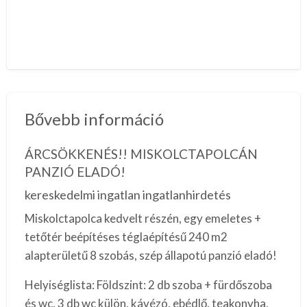
Bővebb információ
ÁRCSÖKKENÉS!! MISKOLCTAPOLCÁN
PANZIÓ ELADÓ!
kereskedelmi ingatlan ingatlanhirdetés
Miskolctapolca kedvelt részén, egy emeletes +
tetőtér beépítéses téglaépítésű 240 m2
alapterületű 8 szobás, szép állapotú panzió eladó!
Helyiséglista: Földszint: 2 db szoba + fürdőszoba
és wc, 3 db wc külön, kávézó, ebédlő, teakonyha,