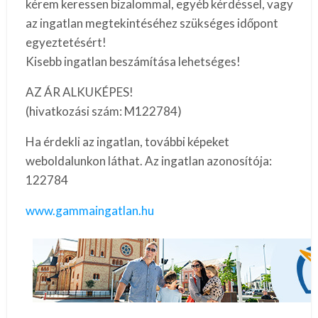
kérem keressen bizalommal, egyéb kérdéssel, vagy
az ingatlan megtekintéséhez szükséges időpont
egyeztetésért!
Kisebb ingatlan beszámítása lehetséges!
AZ ÁR ALKUKÉPES!
(hivatkozási szám: M122784)
Ha érdekli az ingatlan, további képeket
weboldalunkon láthat. Az ingatlan azonosítója:
122784
www.gammaingatlan.hu