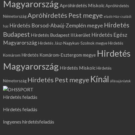
Magyarország
Apróhirdetés Miskolc
Apróhirdetés
Apróhirdetés Pest megye
Németország
eladó Ház-családi
Hirdetés
Hirdetés Borsod-Abaúj-Zemplén megye
ház
Budapest
Hirdetés Egész
Hirdetés Budapest III.kerület
Magyarország
Hirdetés Jász-Nagykun-Szolnok megye
Hirdetés
Hirdetés
Hirdetés Komárom-Esztergom megye
Komárom
Magyarország
Hirdetés Miskolc
Hirdetés
Kínál
Hirdetés Pest megye
Németország
állásajánlatok
Hirdetés feladás
Hirdetés feladás
Ingyenes hirdetésfeladás