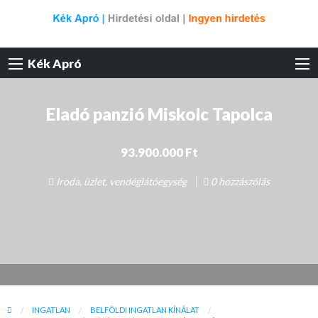
Kék Apró
Eladó panzió Miskolc Tapolca
93.900.000 Ft
Iroda, üzlet, vendéglátóegység
0 hozzászólás
INGATLAN
BELFÖLDI INGATLAN KÍNÁLAT