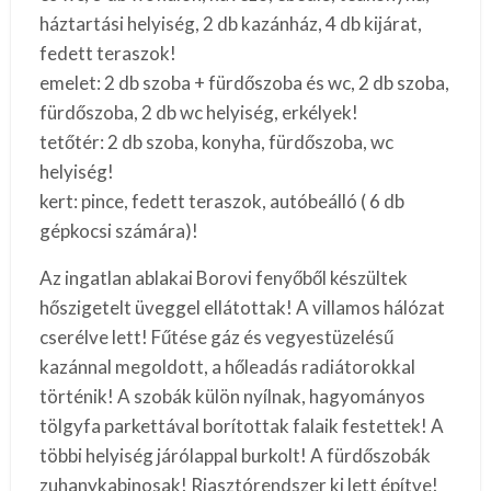
háztartási helyiség, 2 db kazánház, 4 db kijárat,
fedett teraszok!
emelet: 2 db szoba + fürdőszoba és wc, 2 db szoba,
fürdőszoba, 2 db wc helyiség, erkélyek!
tetőtér: 2 db szoba, konyha, fürdőszoba, wc
helyiség!
kert: pince, fedett teraszok, autóbeálló ( 6 db
gépkocsi számára)!
Az ingatlan ablakai Borovi fenyőből készültek
hőszigetelt üveggel ellátottak! A villamos hálózat
cserélve lett! Fűtése gáz és vegyestüzelésű
kazánnal megoldott, a hőleadás radiátorokkal
történik! A szobák külön nyílnak, hagyományos
tölgyfa parkettával borítottak falaik festettek! A
többi helyiség járólappal burkolt! A fürdőszobák
zuhanykabinosak! Riasztórendszer ki lett építve!