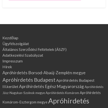
Kezdőlap
Ügyfélszolgálat
Általános Szerződési Feltételek (ÁSZF)
Adatkezelési Szabályzat
Impresszum
Hírek
Apróhirdetés Borsod-Abaúj-Zemplén megye
Apróhirdetés Budapest
Apróhirdetés Budapest
Apróhirdetés Egész Magyarország
III.kerület
Apróhirdetés
Apróhirdetés
Jász-Nagykun-Szolnok megye
Apróhirdetés Komárom
Apróhirdetés
Komárom-Esztergom megye