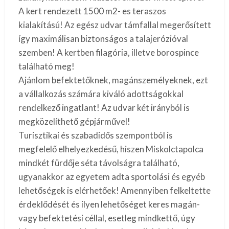
A kert rendezett 1500 m2- es teraszos
kialakítású! Az egész udvar támfallal megerősített
így maximálisan biztonságos a talajerózióval
szemben! A kertben filagória, illetve borospince
található meg!
Ajánlom befektetőknek, magánszemélyeknek, ezt
a vállalkozás számára kiváló adottságokkal
rendelkező ingatlant! Az udvar két irányból is
megközelíthető gépjárművel!
Turisztikai és szabadidős szempontból is
megfelelő elhelyezkedésű, hiszen Miskolctapolca
mindkét fürdője séta távolságra található,
ugyanakkor az egyetem adta sportolási és egyéb
lehetőségek is elérhetőek! Amennyiben felkeltette
érdeklődését és ilyen lehetőséget keres magán-
vagy befektetési céllal, esetleg mindkettő, úgy