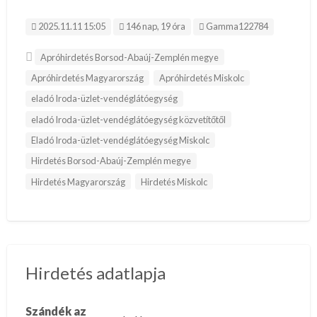
Hirdetés ID:
2025.11.11 15:05
146 nap, 19 óra
Gamma122784
Apróhirdetés Borsod-Abaúj-Zemplén megye
Apróhirdetés Magyarország
Apróhirdetés Miskolc
eladó Iroda-üzlet-vendéglátóegység
eladó Iroda-üzlet-vendéglátóegység közvetítőtől
Eladó Iroda-üzlet-vendéglátóegység Miskolc
Hirdetés Borsod-Abaúj-Zemplén megye
Hirdetés Magyarország
Hirdetés Miskolc
Hirdetés adatlapja
Szándék az