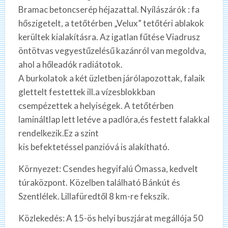
Bramac betoncserép héjazattal. Nyílászárók : fa
hőszigetelt, a tetőtérben „Velux” tetőtéri ablakok
kerültek kialakításra. Az igatlan fűtése Viadrusz
öntötvas vegyestűzelésű kazánról van megoldva,
ahol a hőleadók radiátotok.
A burkolatok a két üzletben járólapozottak, falaik
glettelt festettek ill.a vízesblokkban
csempézettek a helyiségek. A tetőtérben
lamináltlap lett letéve a padlóra,és festett falakkal
rendelkezik.Ez a szint
kis befektetéssel panzióvá is alakítható.
Környezet: Csendes hegyifalú Ómassa, kedvelt
túraközpont. Közelben található Bánkút és
Szentlélek. Lillafüredtől 8 km-re fekszik.
Közlekedés: A 15-ös helyi buszjárat megállója 50