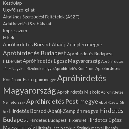
Kezdőlap
Ügyfélszolgálat
Általános Szerződési Feltételek (ÁSZF)
Adatkezelési Szabályzat
Impresszum
Hírek
Apróhirdetés Borsod-Abaúj-Zemplén megye
Apróhirdetés Budapest
Apróhirdetés Budapest
Apróhirdetés Egész Magyarország
III.kerület
Apróhirdetés
Apróhirdetés
Jász-Nagykun-Szolnok megye
Apróhirdetés Komárom
Apróhirdetés
Komárom-Esztergom megye
Magyarország
Apróhirdetés Miskolc
Apróhirdetés
Apróhirdetés Pest megye
Németország
eladó Ház-családi
Hirdetés
Hirdetés Borsod-Abaúj-Zemplén megye
ház
Budapest
Hirdetés Egész
Hirdetés Budapest III.kerület
Magyarország
Hirdetés Jász-Nagykun-Szolnok megye
Hirdetés