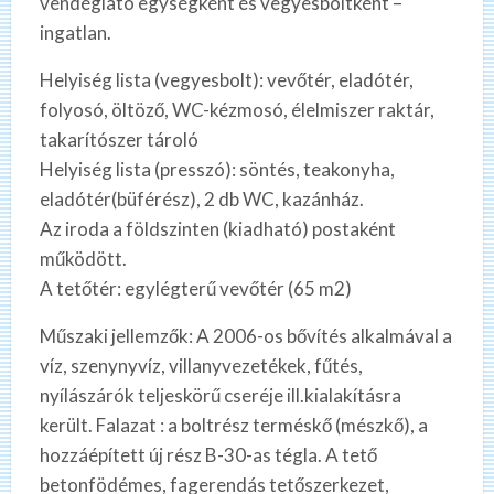
vendéglátó egységként és vegyesboltként –
ingatlan.
Helyiség lista (vegyesbolt): vevőtér, eladótér,
folyosó, öltöző, WC-kézmosó, élelmiszer raktár,
takarítószer tároló
Helyiség lista (presszó): söntés, teakonyha,
eladótér(büférész), 2 db WC, kazánház.
Az iroda a földszinten (kiadható) postaként
működött.
A tetőtér: egylégterű vevőtér (65 m2)
Műszaki jellemzők: A 2006-os bővítés alkalmával a
víz, szenynyvíz, villanyvezetékek, fűtés,
nyílászárók teljeskörű cseréje ill.kialakításra
került. Falazat : a boltrész terméskő (mészkő), a
hozzáépített új rész B-30-as tégla. A tető
betonfödémes, fagerendás tetőszerkezet,