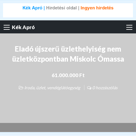
Kék Apró
Eladó újszerű üzlethelyiség nem
üzletközpontban Miskolc Ómassa
61.000.000 Ft
Iroda, üzlet, vendéglátóegység
0 hozzászólás