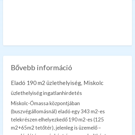
Bővebb információ
Eladó 190 m2 üzlethelyiség, Miskolc
üzlethelyiség ingatlanhirdetés
Miskolc-Ómassa központjában
(buszvégállomásnál) eladó egy 343 m2-es
telekrészen elhelyezkedő 190 m2-es (125
m2+65m2 tetőtér), jelenleg is üzemelő –