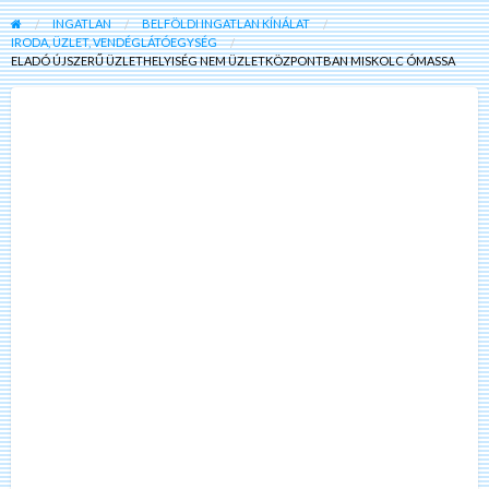
INGATLAN
BELFÖLDI INGATLAN KÍNÁLAT
IRODA, ÜZLET, VENDÉGLÁTÓEGYSÉG
ELADÓ ÚJSZERŰ ÜZLETHELYISÉG NEM ÜZLETKÖZPONTBAN MISKOLC ÓMASSA