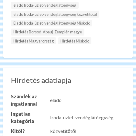
eladó Iroda-üzlet-vendéglátóegység
eladó Iroda-üzlet-vendéglátóegység közvetítőtől
Eladó Iroda-üzlet-vendéglátóegység Miskolc
Hirdetés Borsod-Abaúj-Zemplén megye
Hirdetés Magyarország
Hirdetés Miskolc
Hirdetés adatlapja
Szándék az
eladó
ingatlannal
Ingatlan
Iroda-üzlet-vendéglátóegység
kategória
Kitől?
közvetítőtől