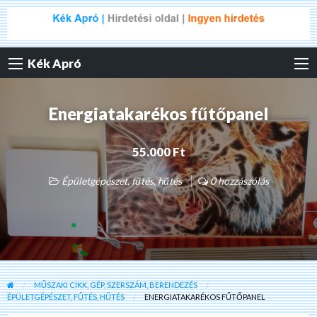
Kék Apró
Energiatakarékos fűtőpanel
55.000 Ft
Épületgépészet, fűtés, hűtés
0 hozzászólás
MŰSZAKI CIKK, GÉP, SZERSZÁM, BERENDEZÉS
ÉPÜLETGÉPÉSZET, FŰTÉS, HŰTÉS
ENERGIATAKARÉKOS FŰTŐPANEL