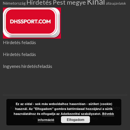
Kínál
Hirdetés Pest megye
Németország
állásajánlatok
Hirdetés feladás
Hirdetés feladás
Ingyenes hirdetésfeladás
Ez az oldal - sok más weboldalhoz hasonlóan - sütiket (cookie)
Kék Apró Oldaltérkép
Hirdetés Expressz Oldaltérkép
használ. Az "Elfogadom" gombra kattintással hozzájárul a sütik
használatához és elfogadja az Adatkezelési szabályzatot.
Bővebb
© Kék Apró 2020 | Minden jog fenntartva
Elfogadom
információ