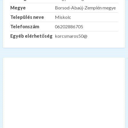
Megye
Borsod-Abaúj-Zemplén megye
Település neve
Miskolc
Telefonszám
06202886705
Egyéb elérhetőség
korcsmaros50@