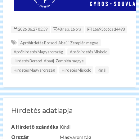
Hirdetés ID:
2026.06.27 05:59
48 nap, 16 óra
166936c6cad4498
Apróhirdetés Borsod-Abaúj-Zemplén megye
Apróhirdetés Magyarország
Apróhirdetés Miskolc
Hirdetés Borsod-Abaúj-Zemplén megye
Hirdetés Magyarország
Hirdetés Miskolc
Kínál
Hirdetés adatlapja
A Hirdető szándéka
Kínál
Ország
Magyarország