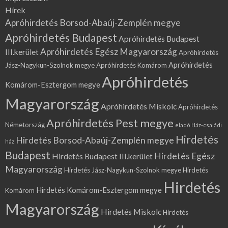
Hírek
Apróhirdetés Borsod-Abaúj-Zemplén megye
Apróhirdetés Budapest
Apróhirdetés Budapest
Apróhirdetés Egész Magyarország
III.kerület
Apróhirdetés
Apróhirdetés
Jász-Nagykun-Szolnok megye
Apróhirdetés Komárom
Apróhirdetés
Komárom-Esztergom megye
Magyarország
Apróhirdetés Miskolc
Apróhirdetés
Apróhirdetés Pest megye
Németország
eladó Ház-családi
Hirdetés
Hirdetés Borsod-Abaúj-Zemplén megye
ház
Budapest
Hirdetés Egész
Hirdetés Budapest III.kerület
Magyarország
Hirdetés Jász-Nagykun-Szolnok megye
Hirdetés
Hirdetés
Hirdetés Komárom-Esztergom megye
Komárom
Magyarország
Hirdetés Miskolc
Hirdetés