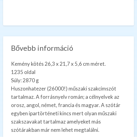
Bővebb információ
Kemény kötés 26,3 x 21,7 x 5,6 cm méret.
1235 oldal
Súly: 2870 g
Huszonhatezer (26000!) műszaki szakcímszót
tartalmaz. A forrásnyelv román; a célnyelvek az
orosz, angol, német, francia és magyar. A szótár
egyben ipartörténeti kincs mert olyan műszaki
szakszavakat tartalmaz amelyeket más
szótárakban már nem lehet megtalálni.