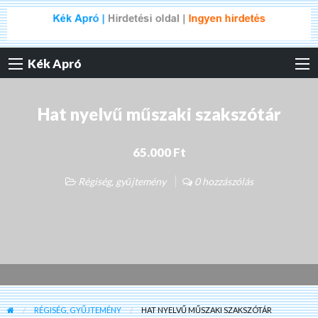
Kék Apró
Hat nyelvű műszaki szakszótár
65.000 Ft
Régiség, gyűjtemény
0 hozzászólás
RÉGISÉG, GYŰJTEMÉNY
HAT NYELVŰ MŰSZAKI SZAKSZÓTÁR