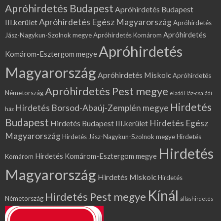
Apróhirdetés Budapest
Apróhirdetés Budapest
Apróhirdetés Egész Magyarország
III.kerület
Apróhirdetés
Apróhirdetés
Jász-Nagykun-Szolnok megye
Apróhirdetés Komárom
Apróhirdetés
Komárom-Esztergom megye
Magyarország
Apróhirdetés Miskolc
Apróhirdetés
Apróhirdetés Pest megye
Németország
eladó Ház-családi
Hirdetés
Hirdetés Borsod-Abaúj-Zemplén megye
ház
Budapest
Hirdetés Egész
Hirdetés Budapest III.kerület
Magyarország
Hirdetés Jász-Nagykun-Szolnok megye
Hirdetés
Hirdetés
Hirdetés Komárom-Esztergom megye
Komárom
Magyarország
Hirdetés Miskolc
Hirdetés
Kínál
Hirdetés Pest megye
Németország
álláshirdetés