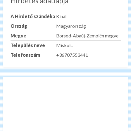
Hirdetés adatlapja
A Hirdető szándéka
Kínál
Ország
Magyarország
Megye
Borsod-Abaúj-Zemplén megye
Település neve
Miskolc
Telefonszám
+36707553441