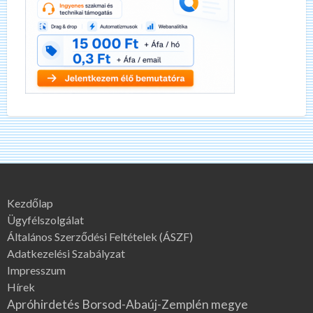
Kezdőlap
Ügyfélszolgálat
Általános Szerződési Feltételek (ÁSZF)
Adatkezelési Szabályzat
Impresszum
Hírek
Apróhirdetés Borsod-Abaúj-Zemplén megye