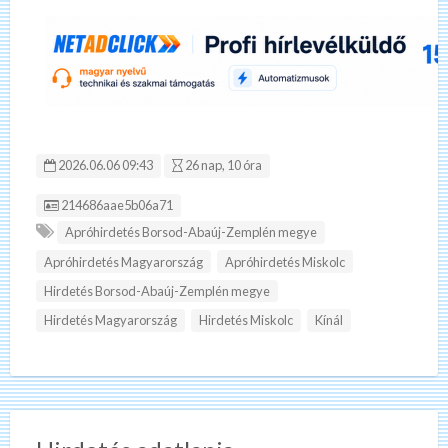
2026.06.06 09:43
26 nap, 10 óra
Hirdetés ID:
214686aae5b06a71
Apróhirdetés Borsod-Abaúj-Zemplén megye
Apróhirdetés Magyarország
Apróhirdetés Miskolc
Hirdetés Borsod-Abaúj-Zemplén megye
Hirdetés Magyarország
Hirdetés Miskolc
Kínál