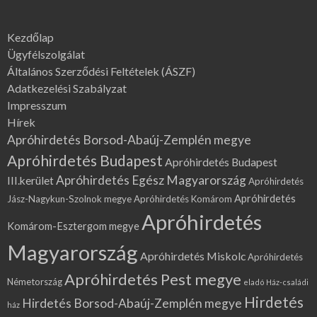
Kezdőlap
Ügyfélszolgálat
Általános Szerződési Feltételek (ÁSZF)
Adatkezelési Szabályzat
Impresszum
Hírek
Apróhirdetés Borsod-Abaúj-Zemplén megye
Apróhirdetés Budapest
Apróhirdetés Budapest
Apróhirdetés Egész Magyarország
III.kerület
Apróhirdetés
Apróhirdetés
Jász-Nagykun-Szolnok megye
Apróhirdetés Komárom
Apróhirdetés
Komárom-Esztergom megye
Magyarország
Apróhirdetés Miskolc
Apróhirdetés
Apróhirdetés Pest megye
Németország
eladó Ház-családi
Hirdetés
Hirdetés Borsod-Abaúj-Zemplén megye
ház