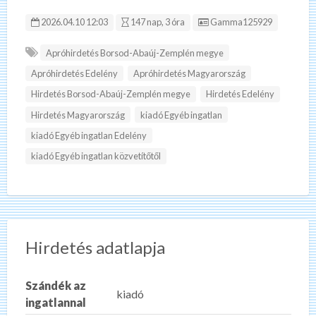
Hirdetés ID:
2026.04.10 12:03
147 nap, 3 óra
Gamma125929
Apróhirdetés Borsod-Abaúj-Zemplén megye
Apróhirdetés Edelény
Apróhirdetés Magyarország
Hirdetés Borsod-Abaúj-Zemplén megye
Hirdetés Edelény
Hirdetés Magyarország
kiadó Egyéb ingatlan
kiadó Egyéb ingatlan Edelény
kiadó Egyéb ingatlan közvetítőtől
Hirdetés adatlapja
Szándék az
kiadó
ingatlannal