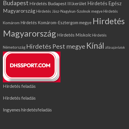
Budapest
Hirdetés Egész
Hirdetés Budapest III.kerület
Magyarország
Hirdetés Jász-Nagykun-Szolnok megye
Hirdetés
Hirdetés
Hirdetés Komárom-Esztergom megye
Komárom
Magyarország
Hirdetés Miskolc
Hirdetés
Kínál
Hirdetés Pest megye
Németország
állásajánlatok
Hirdetés feladás
Hirdetés feladás
Ingyenes hirdetésfeladás