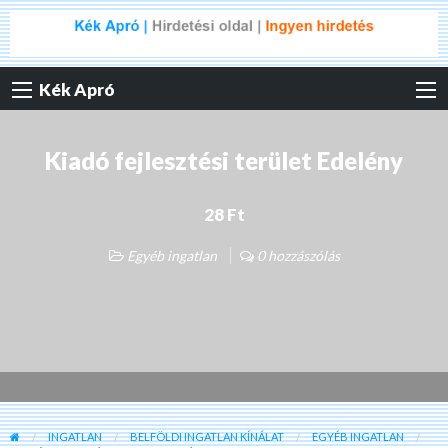
Kék Apró
Kiadó fejlesztési terület Edelény
28 Ft
Egyéb ingatlan
0 hozzászólás
INGATLAN
BELFÖLDI INGATLAN KÍNÁLAT
EGYÉB INGATLAN