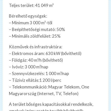
Teljes terület: 41 049 m²
Bérelhető egységek:
– Minimum 3 000 m²-től
– Beépíthetőségi mutató: 50%
– Minimális zöldfelület: 25%
Közművek és infrastruktúra:
– Elektromos áram: 630 kW (bővíthető)
– Földgáz: 40 m³/h (bővíthető)
– Ivóvíz: 3 000 m³/nap
– Szennyvízkezelés: 1 000 m³/nap
– Tűzivíz ellátás:1 200 l/perc
– Telekommunikáció: Magyar Telekom, One
Magyarország (Internet, TV, Telefon)
A terület bőséges kapacitásokkal rendelkezik,
amelyek igény esetén tovább bővíthetők.