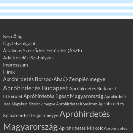
Kezdőlap
Ügyfélszolgálat
Általános Szerződési Feltételek (ÁSZF)
Adatkezelési Szabályzat
Impresszum
Hírek
Apróhirdetés Borsod-Abaúj-Zemplén megye
Apróhirdetés Budapest
Apróhirdetés Budapest
Apróhirdetés Egész Magyarország
III.kerület
Apróhirdetés
Apróhirdetés
Jász-Nagykun-Szolnok megye
Apróhirdetés Komárom
Apróhirdetés
Komárom-Esztergom megye
Magyarország
Apróhirdetés Miskolc
Apróhirdetés