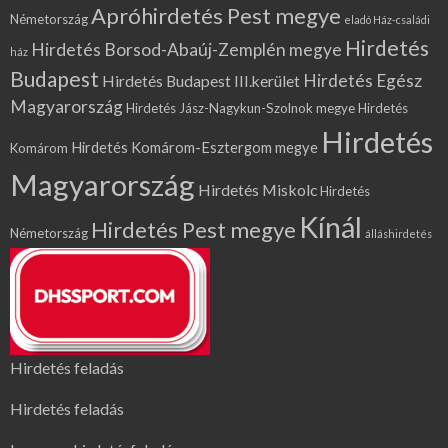
Apróhirdetés Pest megye
Németország
eladó Ház-családi
Hirdetés
Hirdetés Borsod-Abaúj-Zemplén megye
ház
Budapest
Hirdetés Egész
Hirdetés Budapest III.kerület
Magyarország
Hirdetés Jász-Nagykun-Szolnok megye
Hirdetés
Hirdetés
Hirdetés Komárom-Esztergom megye
Komárom
Magyarország
Hirdetés Miskolc
Hirdetés
Kínál
Hirdetés Pest megye
Németország
álláshirdetés
Hirdetés feladás
Hirdetés feladás