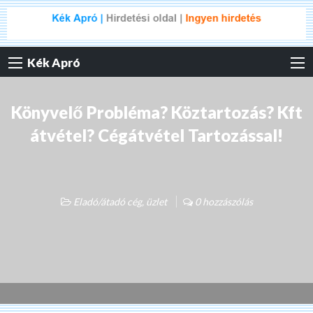
Kék Apró
Könyvelő Probléma? Köztartozás? Kft
átvétel? Cégátvétel Tartozással!
Eladó/átadó cég, üzlet
0 hozzászólás