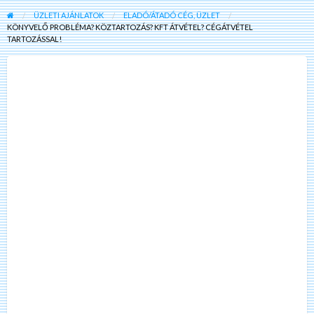
ÜZLETI AJÁNLATOK
ELADÓ/ÁTADÓ CÉG, ÜZLET
KÖNYVELŐ PROBLÉMA? KÖZTARTOZÁS? KFT ÁTVÉTEL? CÉGÁTVÉTEL
TARTOZÁSSAL!