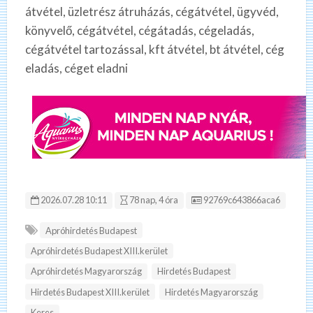
átvétel, üzletrész átruházás, cégátvétel, ügyvéd,
könyvelő, cégátvétel, cégátadás, cégeladás,
cégátvétel tartozással, kft átvétel, bt átvétel, cég
eladás, céget eladni
Hirdetés ID:
2026.07.28 10:11
78 nap, 4 óra
92769c643866aca6
Apróhirdetés Budapest
Apróhirdetés Budapest XIII.kerület
Apróhirdetés Magyarország
Hirdetés Budapest
Hirdetés Budapest XIII.kerület
Hirdetés Magyarország
Keres