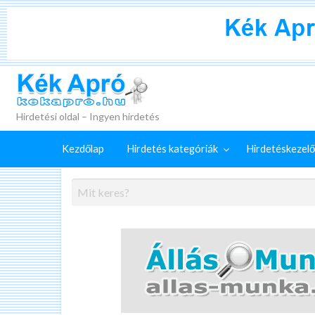
+
Külön
Kék Apró
irdetéskezelő
Hirdetés
GYIK
szolgáltatások
feladása
Hirdetési oldal – Ingyen hirdetés
Kezdőlap
Hirdetés kategóriák
Hirdetéskezelő