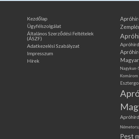
Kezdőlap
Apróhir
Ügyfélszolgálat
Zemplé
Általános Szerződési Feltételek
Apróh
(ÁSZF)
Apróhird
Adatkezelési Szabályzat
Apróhir
Impresszum
Magyar
Hírek
Nagykun-
Komárom
Eszterg
Apró
Mag
Apróhird
Németors
Pest 