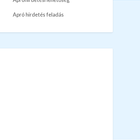
n
k
Apró hirdetés feladás
a