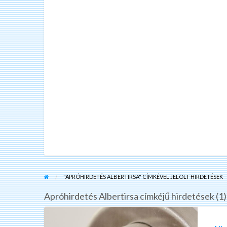
"APRÓHIRDETÉS ALBERTIRSA" CÍMKÉVEL JELÖLT HIRDETÉSEK
Apróhirdetés Albertirsa címkéjű hirdetések (1)
Albertirsa
és