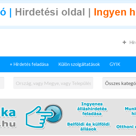
Hir
+ Hirdetés feladása
Külön szolgáltatások
GYIK