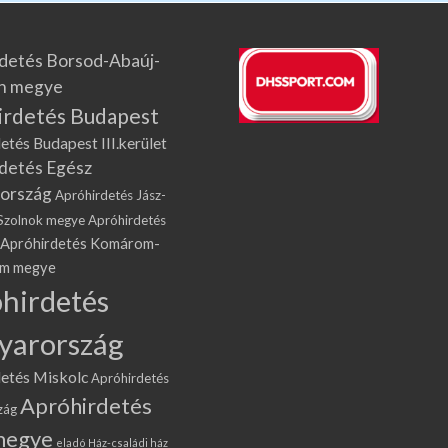
detés Borsod-Abaúj-
n megye
irdetés Budapest
etés Budapest III.kerület
detés Egész
ország
Apróhirdetés Jász-
Szolnok megye
Apróhirdetés
Apróhirdetés Komárom-
om megye
hirdetés
yarország
etés Miskolc
Apróhirdetés
Apróhirdetés
zág
megye
eladó Ház-családi ház