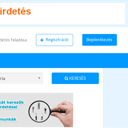
Regisztráció
Bejelentkezés
detés feladása
KERESÉS