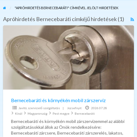
"APRÓHIRDETÉS BERNECEBARÁTI" CÍMKÉVEL JELÖLT HIRDETÉSEK
Apróhirdetés Bernecebaráti címkéjű hirdetések (1)
R
F
Bernecebaráti
f
és
a
környékén
t
mobil
A
zárszervíz
B
Bernecebaráti és környékén mobil zárszervíz
Javító, szervizelő szolgáltatás
|
Jozsefnyit
2026.07.28
Kínál
Magyarország
Pest megye
Bernecebaráti
Bernecebaráti és környékén mobil zárszervízemmel az alábbi
szolgáltatásokkal állok az Önök rendelkezésére:
Bernecebaráti zárcsere, Bernecebaráti zárszerelés, lakatos,