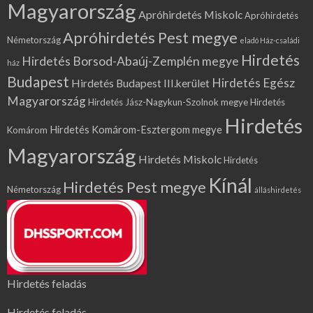
Magyarország
Apróhirdetés Miskolc
Apróhirdetés
Apróhirdetés Pest megye
Németország
eladó Ház-családi
Hirdetés
Hirdetés Borsod-Abaúj-Zemplén megye
ház
Budapest
Hirdetés Egész
Hirdetés Budapest III.kerület
Magyarország
Hirdetés Jász-Nagykun-Szolnok megye
Hirdetés
Hirdetés
Hirdetés Komárom-Esztergom megye
Komárom
Magyarország
Hirdetés Miskolc
Hirdetés
Kínál
Hirdetés Pest megye
Németország
álláshirdetés
Hirdetés feladás
Hirdetés feladás