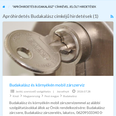
"APRÓHIRDETÉS BUDAKALÁSZ" CÍMKÉVEL JELÖLT HIRDETÉSEK
Apróhirdetés Budakalász címkéjű hirdetések (1)
R
F
Budakalász
f
és
a
környékén
t
mobil
A
zárszervíz
B
Budakalász és környékén mobil zárszervíz
Javító, szervizelő szolgáltatás
|
Jozsefnyit
2026.07.28
Kínál
Magyarország
Pest megye
Budakalász
Budakalász és környékén mobil zárszervízemmel az alábbi
szolgáltatásokkal állok az Önök rendelkezésére: Budakalász
zárcsere, Budakalász zárszerelés, lakatos, 06209503340 0-