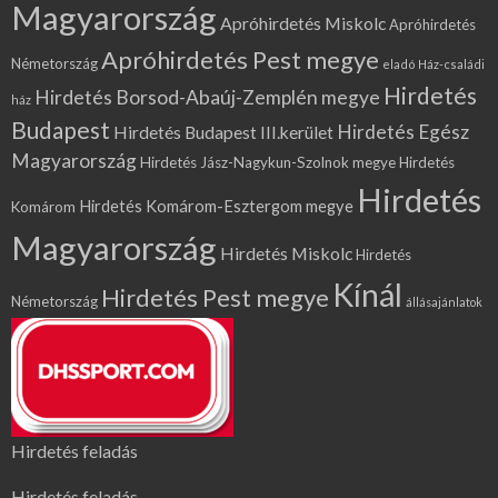
Magyarország
Apróhirdetés Miskolc
Apróhirdetés
Apróhirdetés Pest megye
Németország
eladó Ház-családi
Hirdetés
Hirdetés Borsod-Abaúj-Zemplén megye
ház
Budapest
Hirdetés Egész
Hirdetés Budapest III.kerület
Magyarország
Hirdetés Jász-Nagykun-Szolnok megye
Hirdetés
Hirdetés
Hirdetés Komárom-Esztergom megye
Komárom
Magyarország
Hirdetés Miskolc
Hirdetés
Kínál
Hirdetés Pest megye
Németország
állásajánlatok
Hirdetés feladás
Hirdetés feladás