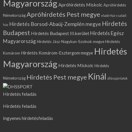
Magyarország
Apróhirdetés Miskolc
Apróhirdetés
Apróhirdetés Pest megye
Németország
eladó Ház-családi
Hirdetés
Hirdetés Borsod-Abaúj-Zemplén megye
ház
Budapest
Hirdetés Egész
Hirdetés Budapest III.kerület
Magyarország
Hirdetés Jász-Nagykun-Szolnok megye
Hirdetés
Hirdetés
Hirdetés Komárom-Esztergom megye
Komárom
Magyarország
Hirdetés Miskolc
Hirdetés
Kínál
Hirdetés Pest megye
Németország
állásajánlatok
Hirdetés feladás
Hirdetés feladás
Ingyenes hirdetésfeladás