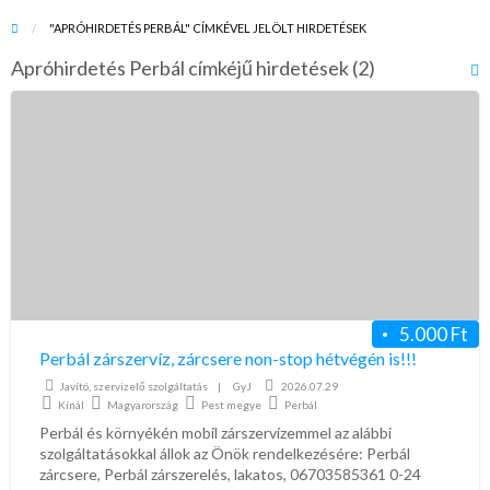
"APRÓHIRDETÉS PERBÁL" CÍMKÉVEL JELÖLT HIRDETÉSEK
Apróhirdetés Perbál címkéjű hirdetések (2)
R
F
Perbál
f
zárszervíz,
a
zárcsere
t
non-
A
stop
P
hétvégén
is!!!
5.000 Ft
Perbál zárszervíz, zárcsere non-stop hétvégén is!!!
Javító, szervizelő szolgáltatás
|
GyJ
2026.07.29
Kínál
Magyarország
Pest megye
Perbál
Perbál és környékén mobil zárszervízemmel az alábbi
szolgáltatásokkal állok az Önök rendelkezésére: Perbál
zárcsere, Perbál zárszerelés, lakatos, 06703585361 0-24