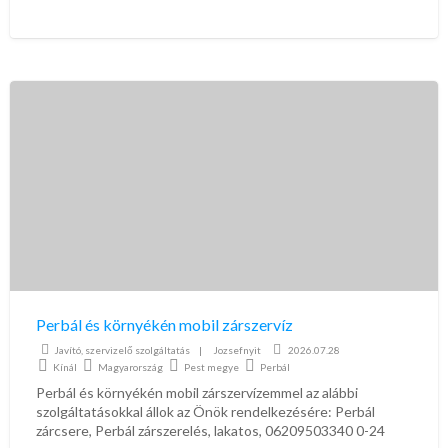
telefonos ügyfélszolgálat, hétvégén is!!! 30-60 percen
[…]
Perbál
és
környékén
mobil
zárszervíz
Perbál és környékén mobil zárszervíz
Javító, szervizelő szolgáltatás
|
Jozsefnyit
2026.07.28
Kínál
Magyarország
Pest megye
Perbál
Perbál és környékén mobil zárszervízemmel az alábbi
szolgáltatásokkal állok az Önök rendelkezésére: Perbál
zárcsere, Perbál zárszerelés, lakatos, 06209503340 0-24