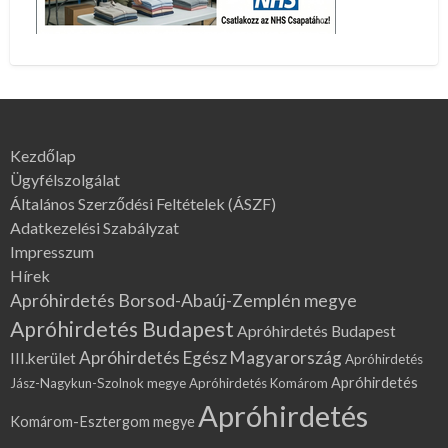
Kezdőlap
Ügyfélszolgálat
Általános Szerződési Feltételek (ÁSZF)
Adatkezelési Szabályzat
Impresszum
Hírek
Apróhirdetés Borsod-Abaúj-Zemplén megye
Apróhirdetés Budapest
Apróhirdetés Budapest
Apróhirdetés Egész Magyarország
III.kerület
Apróhirdetés
Apróhirdetés
Jász-Nagykun-Szolnok megye
Apróhirdetés Komárom
Apróhirdetés
Komárom-Esztergom megye